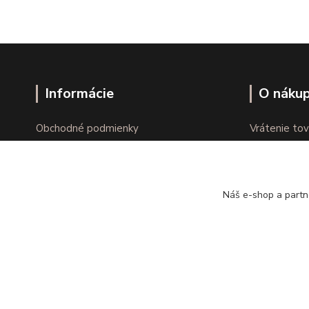
Informácie
O náku
Obchodné podmienky
Vrátenie tov
Ochrana osobných údajov
Online vráte
Kontakty
Reklamácie
Náš e-shop a partn
Copyright © kvalitnabielizen.sk