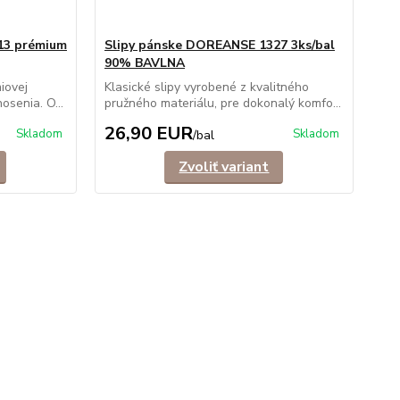
13 prémium
Slipy pánske DOREANSE 1327 3ks/bal
90% BAVLNA
iovej
Klasické slipy vyrobené z kvalitného
osenia. O...
pružného materiálu, pre dokonalý komfo...
26,90 EUR
Skladom
Skladom
/
bal
Zvoliť variant