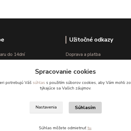
pe
Užitočné odkazy
aru do 14dní
Doprava a platba
nie tovaru
Veľkostné parametre
Spracovanie cookies
Ako nakupovať
eri potrebujú Váš
súhlas
s použitím súborov cookies, aby Vám mohli zo
týkajúce sa Vašich záujmov.
Súhlasím
Nastavenia
Súhlas môžete odmietnuť
tu
.