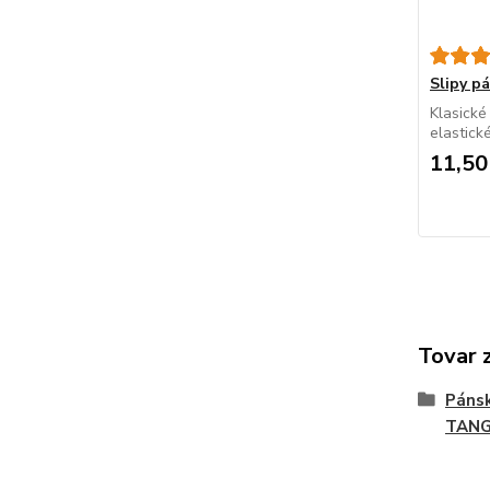
Slipy 
Klasické
elastick
11,50
Tovar 
Páns
TAN