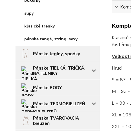
boxerky
Kompl
slipy
Komple
klasické trenky
Klasické 
pánske tangá, string, sexy
častému p
Pánske legíny, spodky
Veľkost
Hruď
:
Pánske TIELKÁ, TRIČKÁ,
NÁTELNÍKY
S = 87 
Pánske BODY
M = 93
L = 99 
Pánska TERMOBIELIZEŇ
XL = 10
Pánska TVAROVACIA
bielizeň
XXL = 1