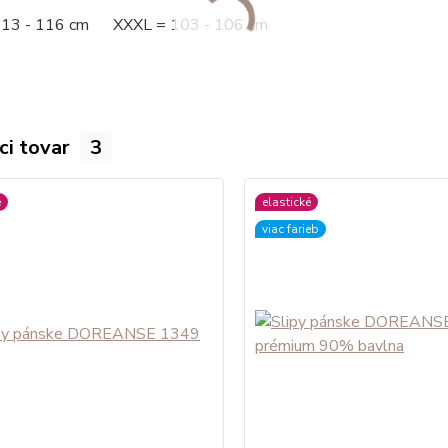
113 - 116 cm XXXL = 103 - 106 cm
ci tovar
3
é
elastické
viac farieb