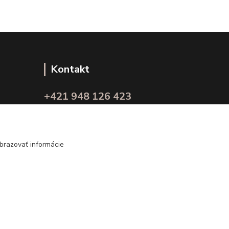
Kontakt
+421 948 126 423
(Po.-Pi. 10.00 - 15.00)
info@kvalitnaBielizen.sk
brazovať informácie