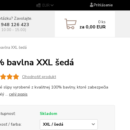
Prihlásenie
EUR
tázku? Zavolajte.
0
ks
 948 126 423
za
0,00 EUR
. 10.00 - 15.00)
avlna XXL šedá
 bavlna XXL šedá
Ohodnotiť produkt
ké slipy vyrobené z kvalitnej 100% bavlny, ktoré zabezpečia
ý ...
celý popis
tupnosť:
Skladom
kosť / farba: