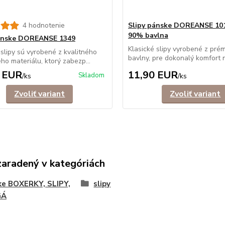
4 hodnotenie
Slipy pánske DOREANSE 10
90% bavlna
pánske DOREANSE 1349
Klasické slipy vyrobené z prém
 slipy sú vyrobené z kvalitného
bavlny, pre dokonalý komfort n
ého materiálu, ktorý zabezp...
 EUR
11,90 EUR
Skladom
/
ks
/
ks
Zvoliť variant
Zvoliť variant
zaradený v kategóriách
ke BOXERKY, SLIPY,
slipy
GÁ