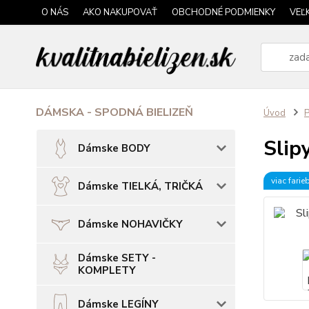
O NÁS
AKO NAKUPOVAŤ
OBCHODNÉ PODMIENKY
VEĽ
DÁMSKA - SPODNÁ BIELIZEŇ
Úvod
P
Slip
Dámske BODY
viac farie
Dámske TIELKÁ, TRIČKÁ
Dámske NOHAVIČKY
Dámske SETY -
KOMPLETY
Dámske LEGÍNY