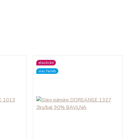
elastické
viac farieb