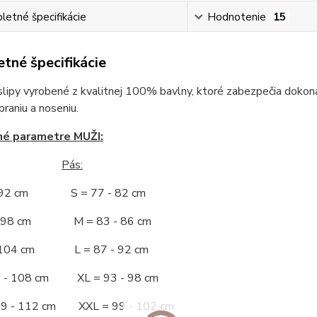
etné špecifikácie
Hodnotenie
15
tné špecifikácie
slipy vyrobené z kvalitnej 100% bavlny, ktoré zabezpečia dokona
raniu a noseniu.
né parametre MUŽI:
Pás:
- 92 cm S = 77 - 82 cm
 - 98 cm M = 83 - 86 cm
- 104 cm L = 87 - 92 cm
5 - 108 cm XL = 93 - 98 cm
09 - 112 cm XXL = 99 - 102 cm