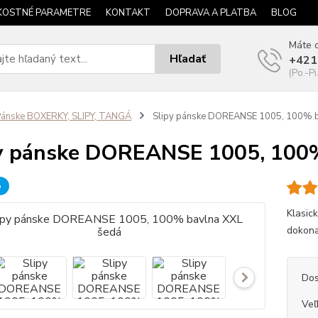
KOSTNÉ PARAMETRE
KONTAKT
DOPRAVA A PLATBA
BLOG
Máte o
Hľadať
+421
(Po.-Pi
ánske BOXERKY, SLIPY, TANGÁ
Slipy pánske DOREANSE 1005, 100% b
y pánske DOREANSE 1005, 100%
b
Klasic
dokonal
Dos
Veľ