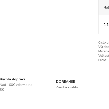
Naš
11
Číslo p
Výrobc
Materiá
Veľkosť
Farba:
Rýchla doprava
DOREANSE
Nad 100€ zdarma na
Záruka kvality
SK