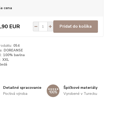
a cena
,90 EUR
Pridať do košíka
roduktu:
054
a:
DOREANSE
l:
100% bavlna
:
XXL
šedá
Špičkové materiály
Detailné spracovanie
Vyrobené v Turecku
Poctivá výroba