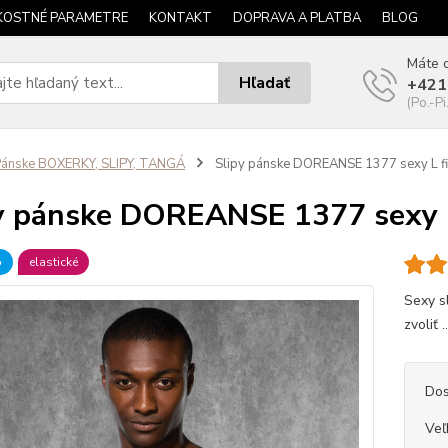
KOSTNÉ PARAMETRE
KONTAKT
DOPRAVA A PLATBA
BLOG
Máte o
Hľadať
+421
(Po.-Pi
ánske BOXERKY, SLIPY, TANGÁ
Slipy pánske DOREANSE 1377 sexy L f
y pánske DOREANSE 1377 sexy L
b
elastické
Sexy s
zvoliť .
Dos
Veľ