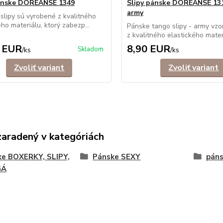
pánske DOREANSE 1349
Slipy pánske DOREANSE 13
army
 slipy sú vyrobené z kvalitného
ého materiálu, ktorý zabezp...
Pánske tango slipy - army vzo
z kvalitného elastického materi
 EUR
8,90 EUR
Skladom
/
ks
/
ks
Zvoliť variant
Zvoliť variant
zaradený v kategóriách
ke BOXERKY, SLIPY,
Pánske SEXY
páns
GÁ