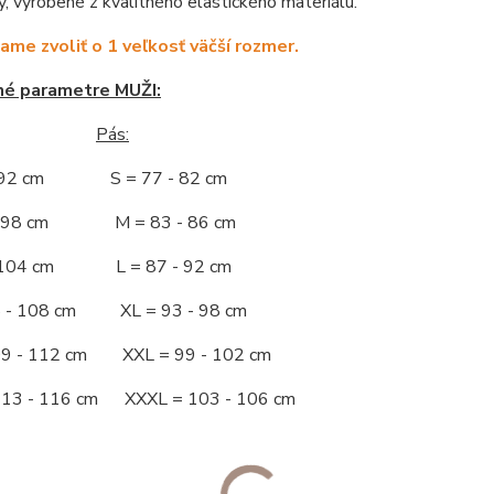
y, vyrobené z kvalitného elastického materiálu.
me zvoliť o 1 veľkosť väčší rozmer.
né parametre MUŽI:
Pás:
- 92 cm S = 77 - 82 cm
 - 98 cm M = 83 - 86 cm
- 104 cm L = 87 - 92 cm
5 - 108 cm XL = 93 - 98 cm
09 - 112 cm XXL = 99 - 102 cm
113 - 116 cm XXXL = 103 - 106 cm