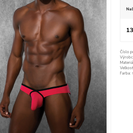
Naš
13
Číslo p
Výrobc
Materiá
Veľkosť
Farba: