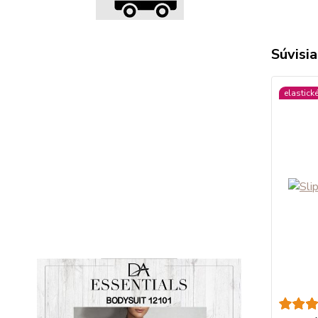
Súvisia
elastick