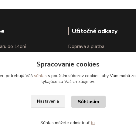
pe
Užitočné odkazy
aru do 14dní
Doprava a platba
nie tovaru
Veľkostné parametre
Spracovanie cookies
Ako nakupovať
eri potrebujú Váš
súhlas
s použitím súborov cookies, aby Vám mohli zo
týkajúce sa Vašich záujmov.
Súhlasím
Nastavenia
Súhlas môžete odmietnuť
tu
.