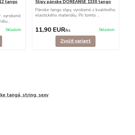
12 tango
Slipy pánske DOREANSE 1330 tango
Pánske tango slipy, vyrobené z kvalitného
elastického materiálu. Pri tomto ...
r, vyrobené
álu...
11,90 EUR
Skladom
Skladom
/
ks
Zvoliť variant
ke tangá, string, sexy