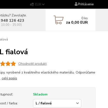
Prihlásenie
EUR
tázku? Zavolajte.
0
ks
 948 126 423
za
0,00 EUR
. 10.00 - 15.00)
ialová
 fialová
Ohodnotiť produkt
lipy, vyrobené z kvalitného elastického materiálu. Odporúčame
..
celý popis
tupnosť:
Skladom
kosť / farba: