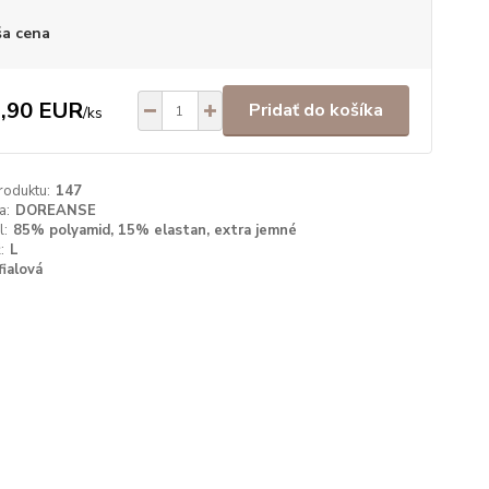
a cena
,90 EUR
Pridať do košíka
/
ks
roduktu:
147
a:
DOREANSE
l:
85% polyamid, 15% elastan, extra jemné
:
L
fialová