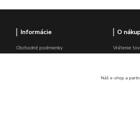
Informácie
O náku
Obchodné podmienky
Vrátenie tov
Ochrana osobných údajov
Online vráte
Kontakty
Reklamácie
Náš e-shop a partn
Copyright © kvalitnabielizen.sk