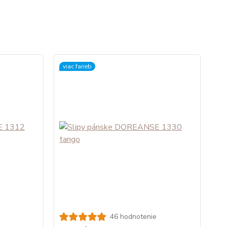
viac farieb
46 hodnotenie