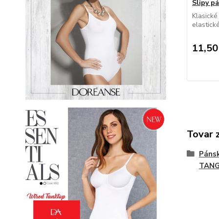
Slipy 
Klasické
elastick
11,50
Tovar 
Páns
TAN