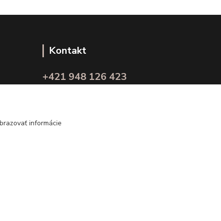
Kontakt
+421 948 126 423
(Po.-Pi. 10.00 - 15.00)
info@kvalitnaBielizen.sk
brazovať informácie