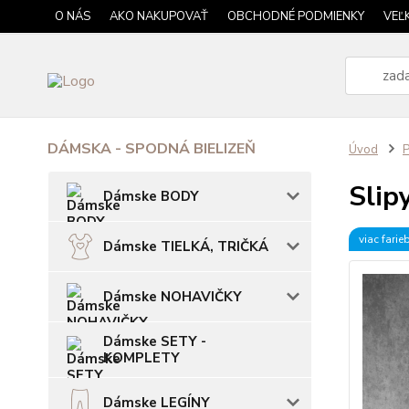
O NÁS
AKO NAKUPOVAŤ
OBCHODNÉ PODMIENKY
VEĽ
DÁMSKA - SPODNÁ BIELIZEŇ
Úvod
P
Slip
Dámske BODY
viac farie
Dámske TIELKÁ, TRIČKÁ
Dámske NOHAVIČKY
Dámske SETY -
KOMPLETY
Dámske LEGÍNY