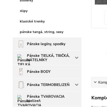
boxerky
slipy
klasické trenky
pánske tangá, string, sexy
Pánske legíny, spodky
Pánske TIELKÁ, TRIČKÁ,
NÁTELNÍKY
Pánske BODY
Kompl
Pánska TERMOBIELIZEŇ
Pánska TVAROVACIA
Komple
bielizeň