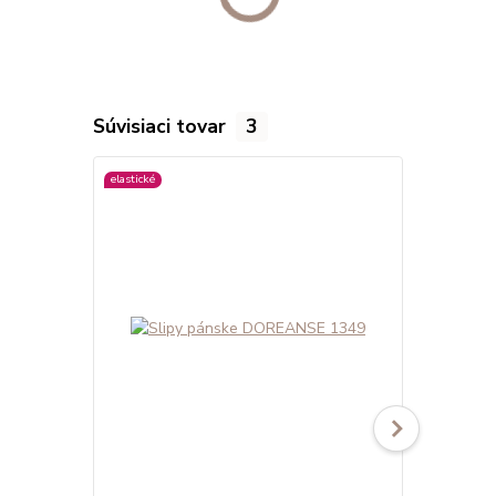
Súvisiaci tovar
3
elastické
elastické