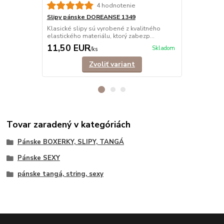
4 hodnotenie
Slipy pánske DOREANSE 1349
Slipy pánsk
Klasické slipy sú vyrobené z kvalitného
Pánske tango
elastického materiálu, ktorý zabezp...
kvalitného el
11,50 EUR
8,90 EU
Skladom
/
ks
Zvoliť variant
Tovar zaradený v kategóriách
Pánske BOXERKY, SLIPY, TANGÁ
Pánske SEXY
pánske tangá, string, sexy