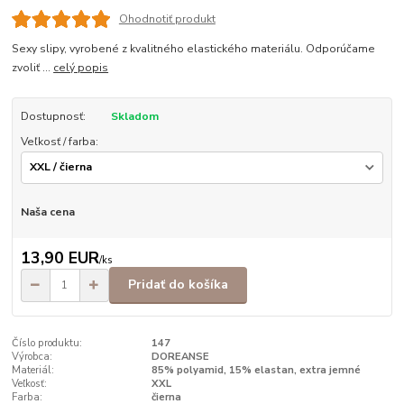
Ohodnotiť produkt
Sexy slipy, vyrobené z kvalitného elastického materiálu. Odporúčame
zvoliť ...
celý popis
Dostupnosť:
Skladom
Veľkosť / farba:
Naša cena
13,90 EUR
/
ks
Pridať do košíka
Číslo produktu:
147
Výrobca:
DOREANSE
Materiál:
85% polyamid, 15% elastan, extra jemné
Veľkosť:
XXL
Farba:
čierna