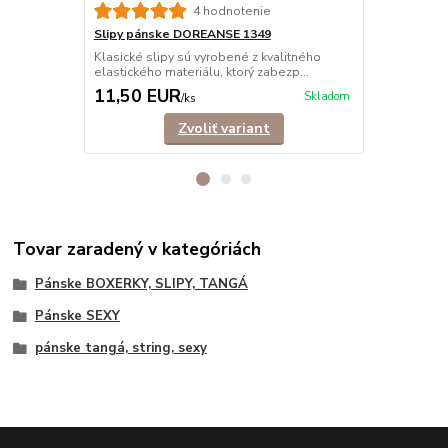
4 hodnotenie
Slipy pánske DOREANSE 1349
Slipy pánsk
Klasické slipy sú vyrobené z kvalitného
Pánske tango
elastického materiálu, ktorý zabezp...
kvalitného el
11,50 EUR
8,90 EU
Skladom
/
ks
Zvoliť variant
Tovar zaradený v kategóriách
Pánske BOXERKY, SLIPY, TANGÁ
Pánske SEXY
pánske tangá, string, sexy