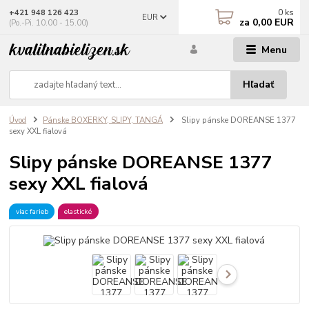
0
ks
+421 948 126 423
EUR
za
0,00 EUR
(Po.-Pi. 10.00 - 15.00)
Menu
Hľadať
Úvod
Pánske BOXERKY, SLIPY, TANGÁ
Slipy pánske DOREANSE 1377
sexy XXL fialová
Slipy pánske DOREANSE 1377
sexy XXL fialová
viac farieb
elastické