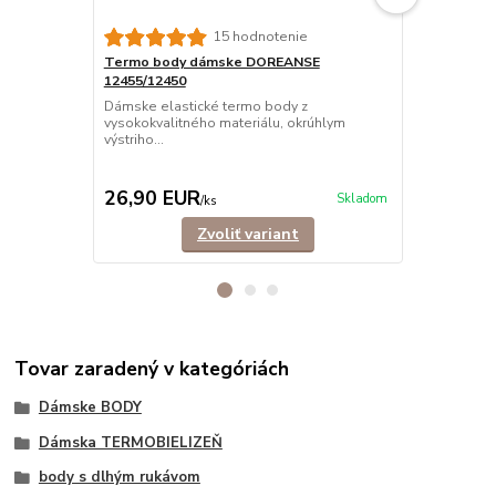
15 hodnotenie
Termo body dámske DOREANSE
Termo legí
12455/12450
8065/8070
Dámske elastické termo body z
Dámske elas
vysokokvalitného materiálu, okrúhlym
vysokokvalit
výstriho...
zimné ...
29,90 EUR
Ušetríte 10,
26,90 EUR
19,90 E
Skladom
/
ks
Zvoliť variant
Tovar zaradený v kategóriách
Dámske BODY
Dámska TERMOBIELIZEŇ
body s dlhým rukávom