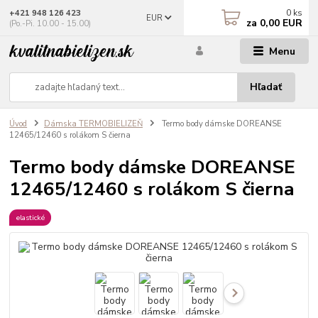
0
ks
+421 948 126 423
EUR
za
0,00 EUR
(Po.-Pi. 10.00 - 15.00)
Menu
Hľadať
Úvod
Dámska TERMOBIELIZEŇ
Termo body dámske DOREANSE
12465/12460 s rolákom S čierna
Termo body dámske DOREANSE
12465/12460 s rolákom S čierna
elastické