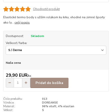
Ohodnotiť produkt
Elastické termo body s užším rolákom ku krku, vhodné na zimné športy
ako ly...
celý popis
Dostupnosť:
Skladom
Veľkosť / farba:
Naša cena
29,90 EUR
/
ks
Pridať do košíka
Číslo produktu:
013
Výrobca:
DOREANSE
Materiál:
96% viloft, 4% elastan
Veľkosť:
S