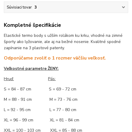
Súvisiaci tovar
3
Kompletné špecifikácie
Elastické termo body s užším rolákom ku krku, vhodné na zimné
športy ako lyžovanie, ale aj na bežné nosenie. Kvalitné spodné
zapínanie na 3 plastové patenty.
Odporúčame zvoliť o 1 rozmer v
ä
čšiu veľkosť.
Veľkostné parametre ŽENY:
Hruď:
Pás:
S = 84 - 87 cm S = 69 - 72 cm
M = 88 - 91 cm M = 73 - 76 cm
L = 92 - 95 cm L = 77 - 80 cm
XL = 96 - 99 cm XL = 81 - 84 cm
XXL = 100 - 103 cm XXL = 85 - 88 cm