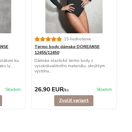
15 hodnotenie
ANSE
Termo body dámske DOREANSE
12455/12450
rolákom ku
Dámske elastické termo body z
o ly...
vysokokvalitného materiálu, okrúhlym
výstriho...
26,90 EUR
Skladom
Skladom
/
ks
Zvoliť variant