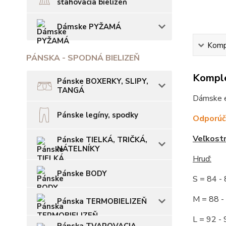
sťahovacia bielizeň
Dámske PYŽAMÁ
Kompl
PÁNSKA - SPODNÁ BIELIZEŇ
Komple
Pánske BOXERKY, SLIPY,
TANGÁ
Dámske el
Pánske legíny, spodky
Odporúča
Veľkost
Pánske TIELKÁ, TRIČKÁ,
NÁTELNÍKY
Hruď:
Pánske BODY
S = 84 
M = 88
Pánska TERMOBIELIZEŇ
L = 92