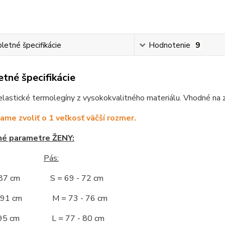
etné špecifikácie
Hodnotenie
9
tné špecifikácie
astické termolegíny z vysokokvalitného materiálu. Vhodné na zi
me zvoliť o 1 veľkosť väčší rozmer.
né parametre ŽENY:
Pás:
- 87 cm S = 69 - 72 cm
 - 91 cm M = 73 - 76 cm
 - 95 cm L = 77 - 80 cm