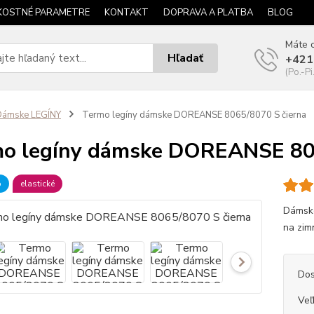
KOSTNÉ PARAMETRE
KONTAKT
DOPRAVA A PLATBA
BLOG
Máte o
Hľadať
+421
(Po.-Pi
Dámske LEGÍNY
Termo legíny dámske DOREANSE 8065/8070 S čierna
o legíny dámske DOREANSE 806
b
elastické
Dámske
na zimn
Dos
Veľ