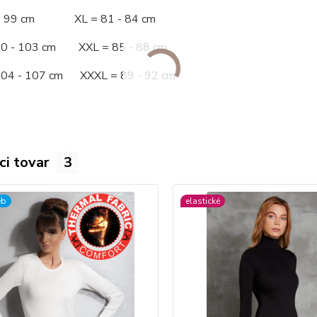
 - 99 cm XL = 81 - 84 cm
00 - 103 cm XXL = 85 - 88 cm
104 - 107 cm XXXL = 89 - 92 cm
ci tovar
3
eb
elastické