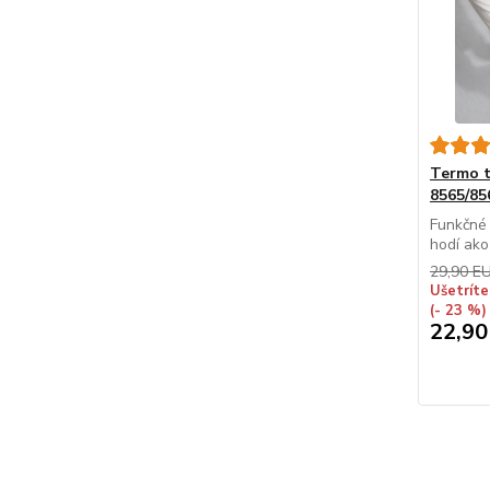
Termo 
8565/85
Funkčné 
hodí ako
29,90 E
Ušetríte
(- 23 %)
22,90