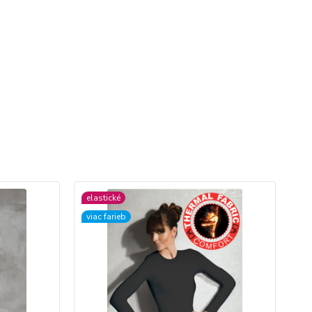
elastické
viac farieb