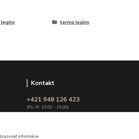
 legíny
termo legíny
Kontakt
+421 948 126 423
(Po.-Pi. 10.00 - 15.00)
info@kvalitnaBielizen.sk
brazovať informácie