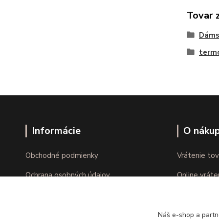
Tovar 
Dáms
termo
Informácie
O náku
Obchodné podmienky
Vrátenie tov
Ochrana osobných údajov
Online vráte
Kontakty
Reklamácie
Náš e-shop a partn