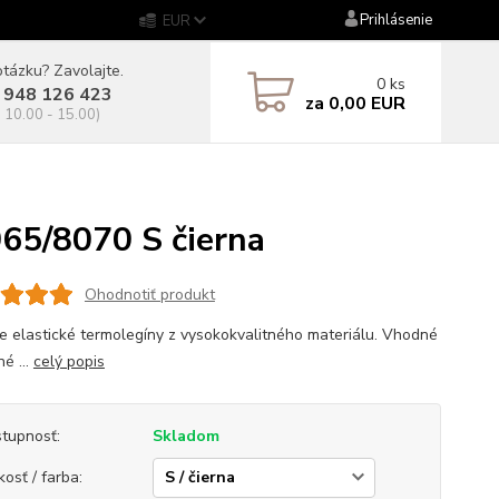
Prihlásenie
EUR
tázku? Zavolajte.
0
ks
 948 126 423
za
0,00 EUR
. 10.00 - 15.00)
5/8070 S čierna
Ohodnotiť produkt
 elastické termolegíny z vysokokvalitného materiálu. Vhodné
é ...
celý popis
tupnosť:
Skladom
kosť / farba: