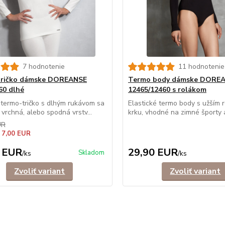
7 hodnotenie
11 hodnotenie
tričko dámske DOREANSE
Termo body dámske DORE
60 dlhé
12465/12460 s rolákom
termo-tričko s dlhým rukávom sa
Elastické termo body s užším 
 vrchná, alebo spodná vrstv...
krku, vhodné na zimné športy ak
UR
 7,00 EUR
 EUR
29,90 EUR
Skladom
/
ks
/
ks
Zvoliť variant
Zvoliť variant