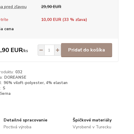
a pred zľavou
29,90 EUR
tríte
10,00 EUR (
33
% zľava)
a cena
,90 EUR
Pridať do košíka
/
ks
roduktu:
032
a:
DOREANSE
l:
96% viloft-polyester, 4% elastan
:
S
čierna
Detailné spracovanie
Špičkové materiály
Poctivá výroba
Vyrobené v Turecku