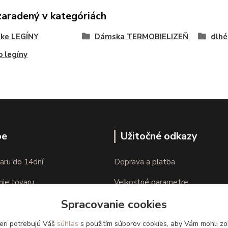
zaradený v kategóriách
ke LEGÍNY
Dámska TERMOBIELIZEŇ
dlhé
 legíny
pe
Užitočné odkazy
aru do 14dní
Doprava a platba
nie tovaru
Veľkostné parametre
Spracovanie cookies
Ako nakupovať
eri potrebujú Váš
súhlas
s použitím súborov cookies, aby Vám mohli zo