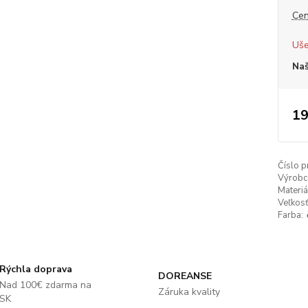
Cen
Uše
Naš
19
Číslo p
Výrobc
Materiá
Veľkosť
Farba:
Rýchla doprava
DOREANSE
Nad 100€ zdarma na
Záruka kvality
SK