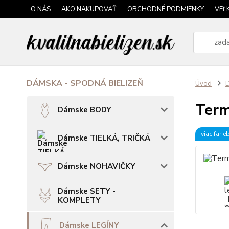
O NÁS
AKO NAKUPOVAŤ
OBCHODNÉ PODMIENKY
VEĽ
DÁMSKA - SPODNÁ BIELIZEŇ
Úvod
Term
Dámske BODY
viac farie
Dámske TIELKÁ, TRIČKÁ
Dámske NOHAVIČKY
Dámske SETY -
KOMPLETY
Dámske LEGÍNY