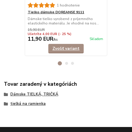
Tielko dám
1 hodnotenie
Elegantné ti
Tielko dámske DOREANSE 9111
príťažlivému
Dámske tielko vyrobené z príjemného
elastického materiálu. Je vhodné na nos...
15,90 EUR
Ušetríte 4,00 EUR
(- 25 %)
11,90 EUR
9,90 EU
Skladom
/
ks
Zvoliť variant
Tovar zaradený v kategóriách
Dámske TIELKÁ, TRIČKÁ
tielká na ramienka