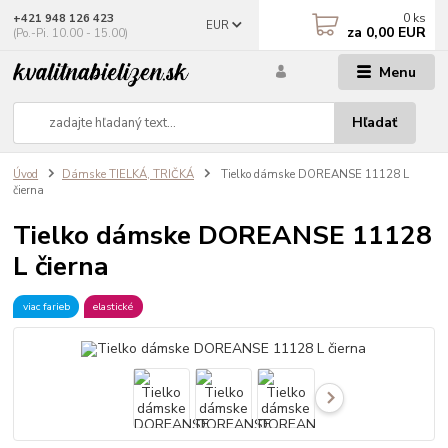
0
ks
+421 948 126 423
EUR
za
0,00 EUR
(Po.-Pi. 10.00 - 15.00)
Menu
Hľadať
Úvod
Dámske TIELKÁ, TRIČKÁ
Tielko dámske DOREANSE 11128 L
čierna
Tielko dámske DOREANSE 11128
L čierna
viac farieb
elastické