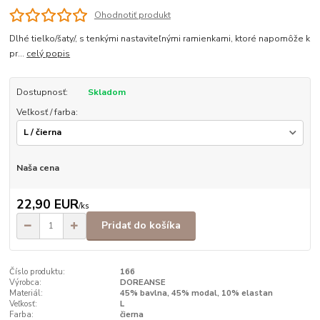
Ohodnotiť produkt
Dlhé tielko/šaty/, s tenkými nastaviteľnými ramienkami, ktoré napomôže k
pr...
celý popis
Dostupnosť:
Skladom
Veľkosť / farba:
Naša cena
22,90 EUR
/
ks
Pridať do košíka
Číslo produktu:
166
Výrobca:
DOREANSE
Materiál:
45% bavlna, 45% modal, 10% elastan
Veľkosť:
L
Farba:
čierna