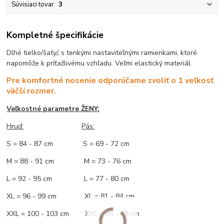
Súvisiaci tovar
3
Kompletné špecifikácie
Dlhé tielko/šaty/, s tenkými nastaviteľnými ramienkami, ktoré
napomôže k príťažlivému vzhľadu. Veľmi elastický materiál.
Pre komfortné nosenie odporúčame zvoliť o 1 veľkosť
väčší rozmer.
Veľkostné parametre ŽENY:
Hruď:
Pás:
S = 84 - 87 cm S = 69 - 72 cm
M = 88 - 91 cm M = 73 - 76 cm
L = 92 - 95 cm L = 77 - 80 cm
XL = 96 - 99 cm XL = 81 - 84 cm
XXL = 100 - 103 cm XXL = 85 - 88 cm