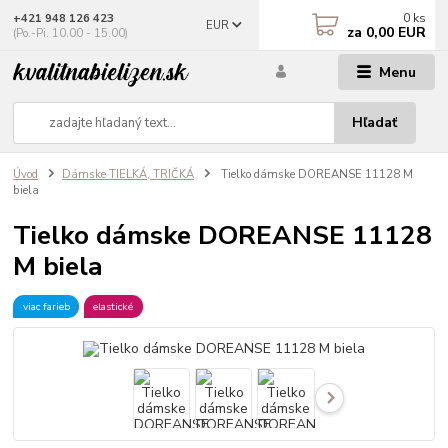
0
ks
+421 948 126 423
EUR
za
0,00 EUR
(Po.-Pi. 10.00 - 15.00)
Menu
Hľadať
Úvod
Dámske TIELKÁ, TRIČKÁ
Tielko dámske DOREANSE 11128 M
biela
Tielko dámske DOREANSE 11128
M biela
viac farieb
elastické