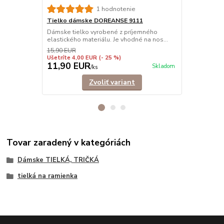
Tielko dám
1 hodnotenie
Elegantné ti
Tielko dámske DOREANSE 9111
príťažlivému
Dámske tielko vyrobené z príjemného
elastického materiálu. Je vhodné na nos...
15,90 EUR
Ušetríte 4,00 EUR
(- 25 %)
11,90 EUR
9,90 EU
Skladom
/
ks
Zvoliť variant
Tovar zaradený v kategóriách
Dámske TIELKÁ, TRIČKÁ
tielká na ramienka