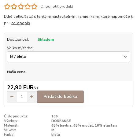
Ohodnotiť produkt
Dlhé tielko/šaty/, s tenkými nastaviteľnými ramienkami, ktoré napomôže k
pr...
celý popis
Dostupnosť:
Skladom
Veľkosť / farba:
Naša cena
22,90 EUR
/
ks
Pridať do košíka
Číslo produktu:
166
Výrobca:
DOREANSE
Materiál:
45% bavlna, 45% modal, 10% elastan
Veľkosť:
M
Farba:
biela