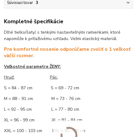
Súvisiaci tovar
3
Kompletné špecifikácie
Dlhé tielko/šaty/, s tenkými nastaviteľnými ramienkami, ktoré
napomôže k príťažlivému vzhľadu. Veľmi elastický materiál.
Pre komfortné nosenie odporúčame zvoliť o 1 veľkosť
väčší rozmer.
Veľkostné parametre ŽENY:
Hruď:
Pás:
S = 84 - 87 cm S = 69 - 72 cm
M = 88 - 91 cm M = 73 - 76 cm
L = 92 - 95 cm L = 77 - 80 cm
XL = 96 - 99 cm XL = 81 - 84 cm
XXL = 100 - 103 cm XXL = 85 - 88 cm