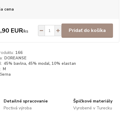
a cena
,90 EUR
Pridať do košíka
/
ks
roduktu:
166
a:
DOREANSE
l:
45% bavlna, 45% modal, 10% elastan
:
M
čierna
Detailné spracovanie
Špičkové materiály
Poctivá výroba
Vyrobené v Turecku