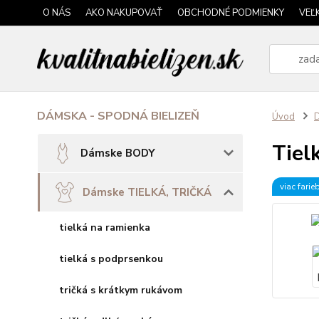
O NÁS
AKO NAKUPOVAŤ
OBCHODNÉ PODMIENKY
VEĽ
DÁMSKA - SPODNÁ BIELIZEŇ
Úvod
Tiel
Dámske BODY
viac farie
Dámske TIELKÁ, TRIČKÁ
tielká na ramienka
tielká s podprsenkou
tričká s krátkym rukávom