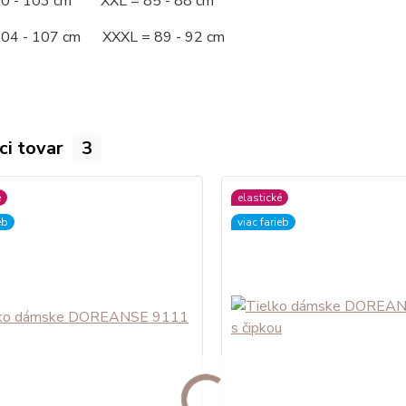
00 - 103 cm XXL = 85 - 88 cm
104 - 107 cm XXXL = 89 - 92 cm
ci tovar
3
é
elastické
eb
viac farieb