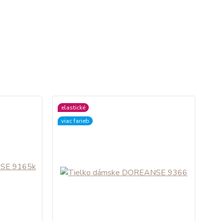
elastické
viac farieb