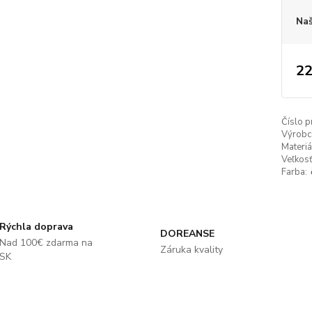
Naš
22
Číslo p
Výrobc
Materiá
Veľkosť
Farba:
Rýchla doprava
DOREANSE
Nad 100€ zdarma na
Záruka kvality
SK