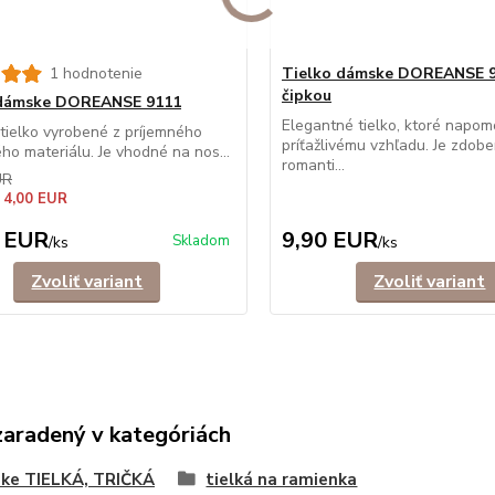
1 hodnotenie
Tielko dámske DOREANSE 9
čipkou
 dámske DOREANSE 9111
Elegantné tielko, ktoré napom
ielko vyrobené z príjemného
príťažlivému vzhľadu. Je zdob
ého materiálu. Je vhodné na nos...
romanti...
UR
 4,00 EUR
 EUR
9,90 EUR
Skladom
/
ks
/
ks
Zvoliť variant
Zvoliť variant
zaradený v kategóriách
ke TIELKÁ, TRIČKÁ
tielká na ramienka