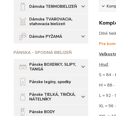
Kompl
Dámska TERMOBIELIZEŇ
Dámska TVAROVACIA,
Komple
sťahovacia bielizeň
Dlhé tiel
Dámske PYŽAMÁ
Pre komf
PÁNSKA - SPODNÁ BIELIZEŇ
Veľkost
Hruď:
Pánske BOXERKY, SLIPY,
TANGÁ
S = 84 
Pánske legíny, spodky
M = 88
Pánske TIELKÁ, TRIČKÁ,
L = 92
NÁTELNÍKY
XL = 96
Pánske BODY