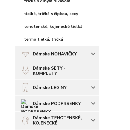
tričká s dlhým rukávom
tielká, tričká s čipkou, sexy
tehotenské, kojenecké tielká
termo tielká, tričká
Dámske NOHAVIČKY
Dámske SETY -
KOMPLETY
Dámske LEGÍNY
Dámske PODPRSENKY
Dámske TEHOTENSKÉ,
KOJENECKÉ