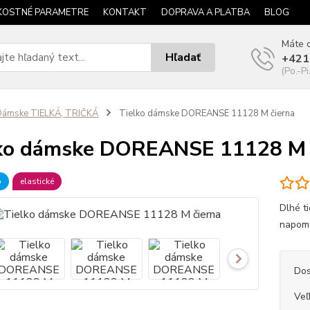
KOSTNÉ PARAMETRE
KONTAKT
DOPRAVA A PLATBA
BLOG
Máte o
Hľadať
+421
(Po.-Pi
Dámske TIELKÁ, TRIČKÁ
Tielko dámske DOREANSE 11128 M čierna
ko dámske DOREANSE 11128 M 
b
elastické
Dlhé ti
napomô
Dos
Veľ