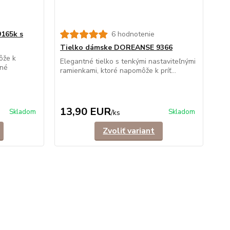
165k s
6 hodnotenie
Tielko dámske DOREANSE 9366
ôže k
Elegantné tielko s tenkými nastaviteľnými
ené
ramienkami, ktoré napomôže k príť...
13,90 EUR
Skladom
Skladom
/
ks
Zvoliť variant