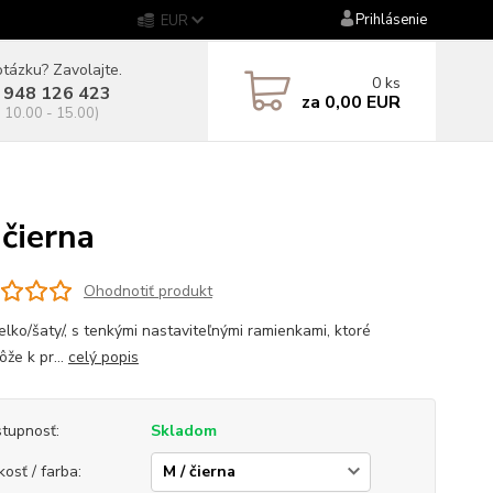
Prihlásenie
EUR
tázku? Zavolajte.
0
ks
 948 126 423
za
0,00 EUR
. 10.00 - 15.00)
čierna
Ohodnotiť produkt
elko/šaty/, s tenkými nastaviteľnými ramienkami, ktoré
že k pr...
celý popis
tupnosť:
Skladom
kosť / farba: