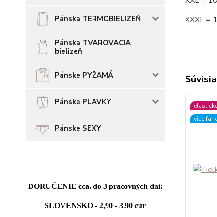
XXL = 1
Pánska TERMOBIELIZEŇ
XXXL = 
Pánska TVAROVACIA
bielizeň
Pánske PYŽAMÁ
Súvisia
Pánske PLAVKY
elastick
viac fari
Pánske SEXY
DORUČENIE cca. do 3 pracovných dní:
SLOVENSKO - 2,90 - 3,90 eur