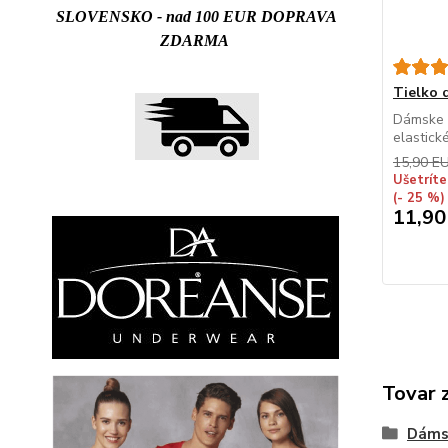
SLOVENSKO - nad 100 EUR DOPRAVA
ZDARMA
Tielko
Dámske t
elastick
15,90 E
Ušetríte
(- 25 %)
11,90
Tovar 
Dáms