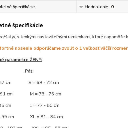
etné špecifikácie
Hodnotenie
0
tné špecifikácie
ko/šaty/, s tenkými nastaviteľnými ramienkami, ktoré napomôže k 
ortné nosenie odporúčame zvoliť o 1 veľkosť väčší rozmer
né parametre ŽENY:
Pás:
- 87 cm S = 69 - 72 cm
 - 91 cm M = 73 - 76 cm
 - 95 cm L = 77 - 80 cm
 - 99 cm XL = 81 - 84 cm