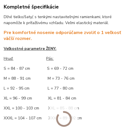
Kompletné špecifikácie
Dlhé tielko/šaty/, s tenkými nastaviteľnými ramienkami, ktoré
napomôže k príťažlivému vzhľadu. Veľmi elastický materiál.
Pre komfortné nosenie odporúčame zvoliť o 1 veľkosť
väčší rozmer.
Veľkostné parametre ŽENY:
Hruď:
Pás:
S = 84 - 87 cm S = 69 - 72 cm
M = 88 - 91 cm M = 73 - 76 cm
L = 92 - 95 cm L = 77 - 80 cm
XL = 96 - 99 cm XL = 81 - 84 cm
XXL = 100 - 103 cm XXL = 85 - 88 cm
XXXL = 104 - 107 cm XXXL = 89 - 92 cm