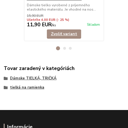
príťažlivému
Dámske tielko vyrobené z príjemného
elastického materiálu. Je vhodné na nos...
15,90 EUR
Ušetríte 4,00 EUR
(- 25 %)
11,90 EUR
9,90 EU
Skladom
/
ks
Zvoliť variant
Tovar zaradený v kategóriách
Dámske TIELKÁ, TRIČKÁ
tielká na ramienka
Informácie