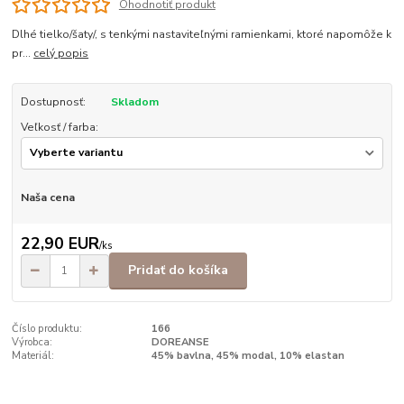
Ohodnotiť produkt
Dlhé tielko/šaty/, s tenkými nastaviteľnými ramienkami, ktoré napomôže k
pr...
celý popis
Dostupnosť:
Skladom
Veľkosť / farba:
Naša cena
22,90 EUR
/
ks
Pridať do košíka
Číslo produktu:
166
Výrobca:
DOREANSE
Materiál:
45% bavlna, 45% modal, 10% elastan