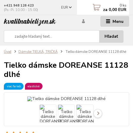
0
ks
+421 948 126 423
EUR
za
0,00 EUR
(Po.-Pi. 10.00 - 15.00)
Menu
Hľadať
Úvod
Dámske TIELKÁ, TRIČKÁ
Tielko dámske DOREANSE 11128 dlhé
Tielko dámske DOREANSE 11128
dlhé
viac farieb
elastické