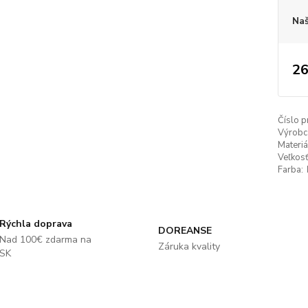
Naš
26
Číslo p
Výrobc
Materiá
Veľkosť
Farba:
Rýchla doprava
DOREANSE
Nad 100€ zdarma na
Záruka kvality
SK