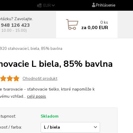
Prihlásenie
EUR
tázku? Zavolajte.
0
ks
 948 126 423
za
0,00 EUR
. 10.00 - 15.00)
0 sťahovacie L biela, 85% bavlna
vacie L biela, 85% bavlna
Ohodnotiť produkt
 tvarovacie - sťahovacie tielko, ktoré napomôže k
ivému vzhľad...
celý popis
tupnosť:
Skladom
kosť / farba: