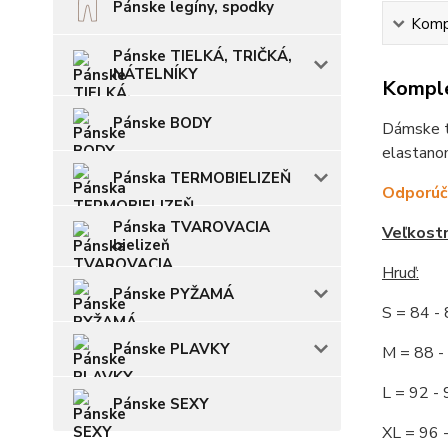
Pánske legíny, spodky
Kompl
Pánske TIELKÁ, TRIČKÁ,
NÁTELNÍKY
Komple
Pánske BODY
Dámske tv
elastanom
Pánska TERMOBIELIZEŇ
Odporúča
Pánska TVAROVACIA
Veľkost
bielizeň
Hruď:
Pánske PYŽAMÁ
S = 84 
Pánske PLAVKY
M = 88
L = 92
Pánske SEXY
XL = 96