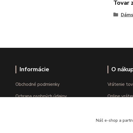
Tovar 
Dáms
Informácie
O náku
Obchodné podmienky
Vrátenie tov
Ochrana osobných údajov
Online vráte
Kontakty
Reklamácie
Náš e-shop a partn