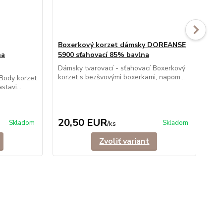
Boxerkový korzet dámsky DOREANSE
na
5900 sťahovací 85% bavlna
No
DO
Dámsky tvarovací - sťahovací Boxerkový
korzet s bezšvovými boxerkami, napom...
ba
 Body korzet
tavi...
Dám
Noh
noh
20,50 EUR
1
Skladom
Skladom
/
ks
Zvoliť variant