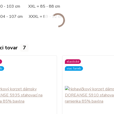
00 - 103 cm XXL = 85 - 88 cm
104 - 107 cm XXXL = 89 - 92 cm
ci tovar
7
é
elastické
eb
viac farieb