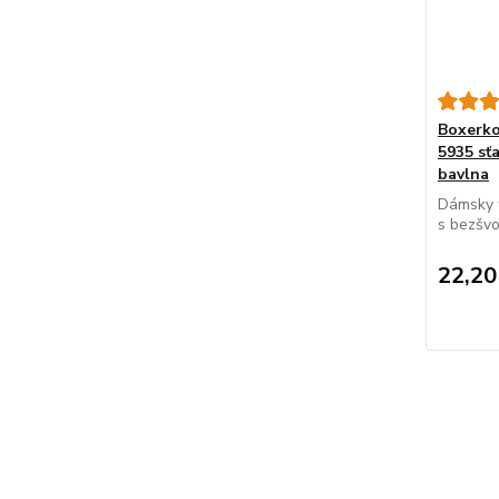
Boxerk
5935 sť
bavlna
Dámsky t
s bezšvo
22,20