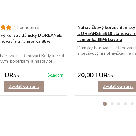
1 hodnotenie
Nohavičkový korzet dámsky
DOREANSE 5910 sťahovací 
ový korzet dámsky DOREANSE
ramienka 85% bavlna
ahovací na ramienka 85%
Dámsky tvarovací - sťahovací
s bezšvovými nohavičkami a nas
varovací - sťahovací Body korzet
vými boxerkami a nastavite...
 EUR
20,00 EUR
Skladom
/
ks
/
ks
Zvoliť variant
Zvoliť variant