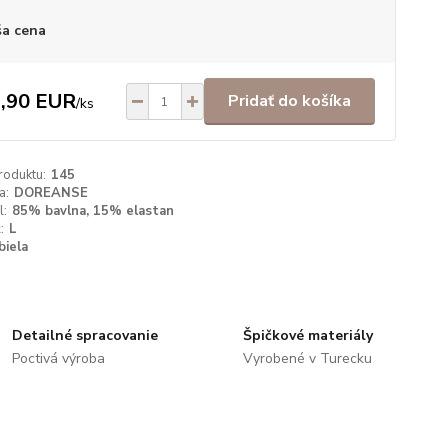
a cena
,90 EUR
Pridať do košíka
/
ks
roduktu:
145
a:
DOREANSE
l:
85% bavlna, 15% elastan
:
L
biela
Detailné spracovanie
Špičkové materiály
Poctivá výroba
Vyrobené v Turecku