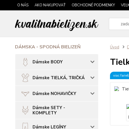
O NÁS
AKO NAKUPOVAŤ
OBCHODNÉ PODMIENKY
VEĽ
DÁMSKA - SPODNÁ BIELIZEŇ
Úvod
D
Tiel
Dámske BODY
viac farie
Dámske TIELKÁ, TRIČKÁ
Dámske NOHAVIČKY
Dámske SETY -
KOMPLETY
Dámske LEGÍNY