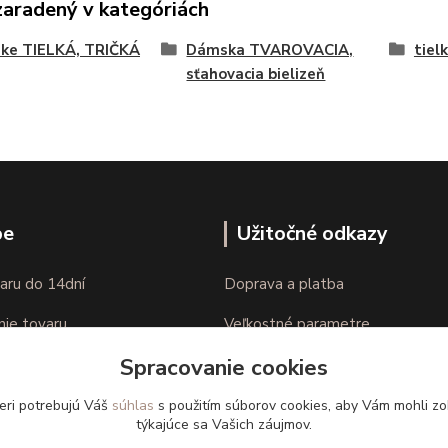
zaradený v kategóriách
ke TIELKÁ, TRIČKÁ
Dámska TVAROVACIA,
tiel
sťahovacia bielizeň
pe
Užitočné odkazy
aru do 14dní
Doprava a platba
nie tovaru
Veľkostné parametre
Spracovanie cookies
Ako nakupovať
eri potrebujú Váš
súhlas
s použitím súborov cookies, aby Vám mohli zo
týkajúce sa Vašich záujmov.