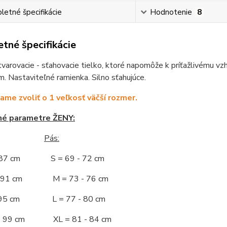
etné špecifikácie
Hodnotenie
8
tné špecifikácie
arovacie - sťahovacie tielko, ktoré napomôže k príťažlivému vzhľ
. Nastaviteľné ramienka. Silno sťahujúce.
me zvoliť o 1 veľkosť väčší rozmer.
né parametre ŽENY:
Pás:
- 87 cm S = 69 - 72 cm
 - 91 cm M = 73 - 76 cm
 - 95 cm L = 77 - 80 cm
 - 99 cm XL = 81 - 84 cm