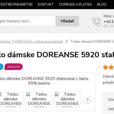
KOSTNÉ PARAMETRE
KONTAKT
DOPRAVA A PLATBA
BLOG
Máte o
Hľadať
+421
(Po.-Pi
ámska TVAROVACIA, sťahovacia bielizeň
Tielko dámske DOREANSE 592
ko dámske DOREANSE 5920 sťaho
b
elastické
Dámske
príťažl
Dos
Veľ