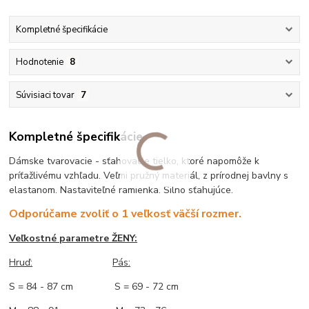
Kompletné špecifikácie
Hodnotenie
8
Súvisiaci tovar
7
Kompletné špecifikácie
Dámske tvarovacie - sťahovacie tielko, ktoré napomôže k
príťažlivému vzhľadu. Veľmi pružný materiál, z prírodnej bavlny s
elastanom. Nastaviteľné ramienka. Silno sťahujúce.
Odporúčame zvoliť o 1 veľkosť väčší rozmer.
Veľkostné parametre ŽENY:
Hruď:
Pás:
S = 84 - 87 cm S = 69 - 72 cm