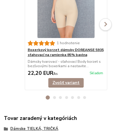
Nohavičkov
1 hodnotenie
5910 sťahov
Boxerkový korzet dámsky DOREANSE 5935
Dámsky tvaro
sťahovací na ramienka 85% bavlna
bezšvovými n
Dámsky tvarovací - sťahovací Body korzet s
bezšvovými boxerkami a nastavite...
22,20 EUR
20,00 E
Skladom
/
ks
Zvoliť variant
Tovar zaradený v kategóriách
Dámske TIELKÁ, TRIČKÁ