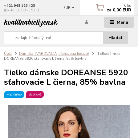
0
ks
+421 948 126 423
EUR
za
0,00 EUR
(Po.-Pi. 10.00 - 15.00)
Menu
Hľadať
Úvod
Dámska TVAROVACIA, sťahovacia bielizeň
Tielko dámske
DOREANSE 5920 sťahovacie L čierna, 85% bavlna
Tielko dámske DOREANSE 5920
sťahovacie L čierna, 85% bavlna
viac farieb
elastické