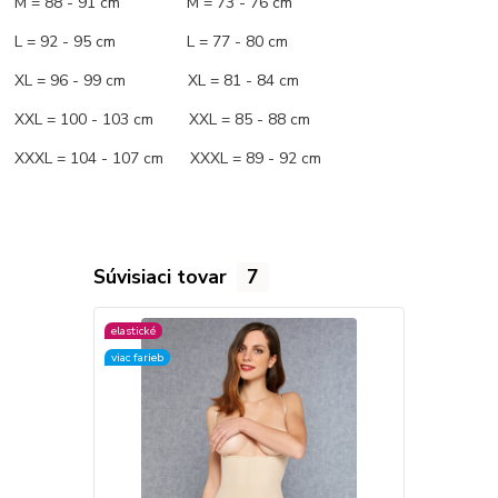
M = 88 - 91 cm M = 73 - 76 cm
L = 92 - 95 cm L = 77 - 80 cm
XL = 96 - 99 cm XL = 81 - 84 cm
XXL = 100 - 103 cm XXL = 85 - 88 cm
XXXL = 104 - 107 cm XXXL = 89 - 92 cm
Súvisiaci tovar
7
elastické
elastické
viac farieb
viac farieb