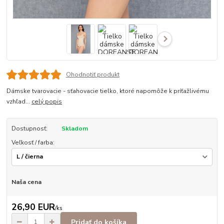
Ohodnotiť produkt
Dámske tvarovacie - sťahovacie tielko, ktoré napomôže k príťažlivému
vzhľad...
celý popis
Dostupnosť:
Skladom
Veľkosť / farba:
Naša cena
26,90 EUR
/
ks
Pridať do košíka