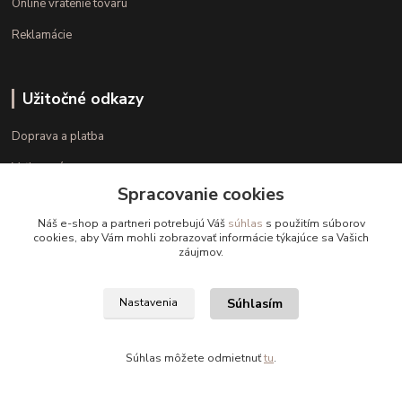
Online vrátenie tovaru
Reklamácie
Užitočné odkazy
Doprava a platba
Veľkostné parametre
Spracovanie cookies
Ako nakupovať
Náš e-shop a partneri potrebujú Váš
súhlas
s použitím súborov
cookies, aby Vám mohli zobrazovať informácie týkajúce sa Vašich
záujmov.
Kontakt
+421 948 126 423
Súhlasím
Nastavenia
(Po.-Pi. 10.00 - 15.00)
info@kvalitnaBielizen.sk
Súhlas môžete odmietnuť
tu
.