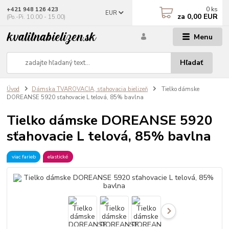
0
ks
+421 948 126 423
EUR
za
0,00 EUR
(Po.-Pi. 10.00 - 15.00)
Menu
Hľadať
Úvod
Dámska TVAROVACIA, sťahovacia bielizeň
Tielko dámske
DOREANSE 5920 sťahovacie L telová, 85% bavlna
Tielko dámske DOREANSE 5920
sťahovacie L telová, 85% bavlna
viac farieb
elastické