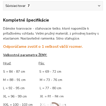
Súvisiaci tovar
7
Kompletné špecifikácie
Dámske tvarovacie - sťahovacie tielko, ktoré napomôže k
príťažlivému vzhľadu. Veľmi pružný materiál, z prírodnej bavlny s
elastanom. Nastaviteľné ramienka. Silno sťahujúce.
Odporúčame zvoliť o 1 veľkosť väčší rozmer.
Veľkostné parametre ŽENY:
Hruď:
Pás:
S = 84 - 87 cm S = 69 - 72 cm
M = 88 - 91 cm M = 73 - 76 cm
L = 92 - 95 cm L = 77 - 80 cm
XL = 96 - 99 cm XL = 81 - 84 cm
XXL = 100 - 103 cm XXL = 85 - 88 cm