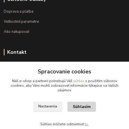
Doprava a platba
Veľkostné parametre
Ako nakupovať
Kontakt
+421 948 126 423
Spracovanie cookies
(Po.-Pi. 10.00 - 15.00)
Náš e-shop a partneri potrebujú Váš
súhlas
s použitím súborov
info@kvalitnaBielizen.sk
cookies, aby Vám mohli zobrazovať informácie týkajúce sa Vašich
záujmov.
Súhlasím
Nastavenia
Copyright © kvalitnabielizen.sk
Súhlas môžete odmietnuť
tu
.