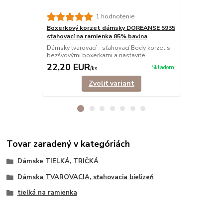
Nohavičkov
1 hodnotenie
5910 sťahov
Boxerkový korzet dámsky DOREANSE 5935
Dámsky tvaro
sťahovací na ramienka 85% bavlna
bezšvovými n
Dámsky tvarovací - sťahovací Body korzet s
bezšvovými boxerkami a nastavite...
22,20 EUR
20,00 E
Skladom
/
ks
Zvoliť variant
Tovar zaradený v kategóriách
Dámske TIELKÁ, TRIČKÁ
Dámska TVAROVACIA, sťahovacia bielizeň
tielká na ramienka