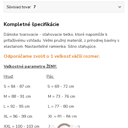
Súvisiaci tovar
7
Kompletné špecifikácie
Dámske tvarovacie - sťahovacie tielko, ktoré napomôže k
príťažlivému vzhľadu. Veľmi pružný materiál, z prírodnej bavlny s
elastanom. Nastaviteľné ramienka. Silno sťahujúce.
Odporúčame zvoliť o 1 veľkosť väčší rozmer.
Veľkostné parametre ŽENY:
Hruď:
Pás:
S = 84 - 87 cm S = 69 - 72 cm
M = 88 - 91 cm M = 73 - 76 cm
L = 92 - 95 cm L = 77 - 80 cm
XL = 96 - 99 cm XL = 81 - 84 cm
XXL = 100 - 103 cm XXL = 85 - 88 cm