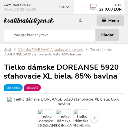
0
ks
+421 948 126 423
EUR
za
0,00 EUR
(Po.-Pi. 10.00 - 15.00)
Menu
Hľadať
Úvod
Dámska TVAROVACIA, sťahovacia bielizeň
Tielko dámske
DOREANSE 5920 sťahovacie XL biela, 85% bavlna
Tielko dámske DOREANSE 5920
sťahovacie XL biela, 85% bavlna
viac farieb
elastické