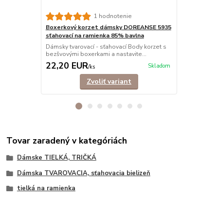
Nohavičkov
1 hodnotenie
5910 sťahov
Boxerkový korzet dámsky DOREANSE 5935
Dámsky tvaro
sťahovací na ramienka 85% bavlna
bezšvovými n
Dámsky tvarovací - sťahovací Body korzet s
bezšvovými boxerkami a nastavite...
22,20 EUR
20,00 E
Skladom
/
ks
Zvoliť variant
Tovar zaradený v kategóriách
Dámske TIELKÁ, TRIČKÁ
Dámska TVAROVACIA, sťahovacia bielizeň
tielká na ramienka