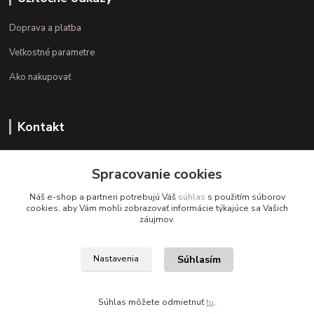
Doprava a platba
Veľkostné parametre
Ako nakupovať
Kontakt
+421 948 126 423
Spracovanie cookies
(Po.-Pi. 10.00 - 15.00)
Náš e-shop a partneri potrebujú Váš
súhlas
s použitím súborov
info@kvalitnaBielizen.sk
cookies, aby Vám mohli zobrazovať informácie týkajúce sa Vašich
záujmov.
Súhlasím
Nastavenia
Copyright © kvalitnabielizen.sk
Súhlas môžete odmietnuť
tu
.