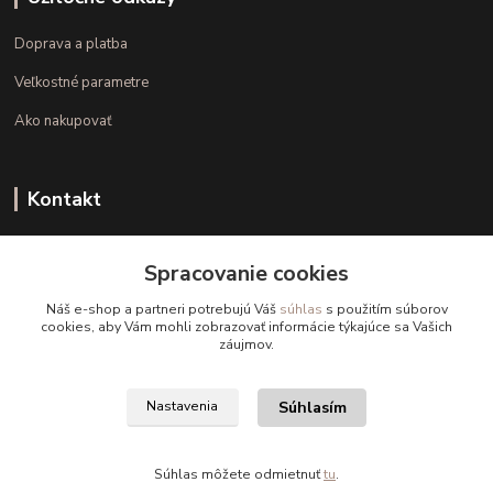
Doprava a platba
Veľkostné parametre
Ako nakupovať
Kontakt
+421 948 126 423
Spracovanie cookies
(Po.-Pi. 10.00 - 15.00)
Náš e-shop a partneri potrebujú Váš
súhlas
s použitím súborov
info@kvalitnaBielizen.sk
cookies, aby Vám mohli zobrazovať informácie týkajúce sa Vašich
záujmov.
Súhlasím
Nastavenia
Copyright © kvalitnabielizen.sk
Súhlas môžete odmietnuť
tu
.