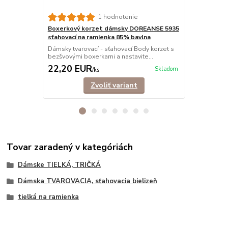
Nohavičkov
1 hodnotenie
5910 sťahov
Boxerkový korzet dámsky DOREANSE 5935
Dámsky tvaro
sťahovací na ramienka 85% bavlna
bezšvovými n
Dámsky tvarovací - sťahovací Body korzet s
bezšvovými boxerkami a nastavite...
22,20 EUR
20,00 E
Skladom
/
ks
Zvoliť variant
Tovar zaradený v kategóriách
Dámske TIELKÁ, TRIČKÁ
Dámska TVAROVACIA, sťahovacia bielizeň
tielká na ramienka