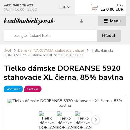
0
ks
+421 948 126 423
EUR
za
0,00 EUR
(Po.-Pi. 10.00 - 15.00)
Menu
Hľadať
Úvod
Dámska TVAROVACIA, sťahovacia bielizeň
Tielko dámske
DOREANSE 5920 sťahovacie XL čierna, 85% bavlna
Tielko dámske DOREANSE 5920
sťahovacie XL čierna, 85% bavlna
viac farieb
elastické