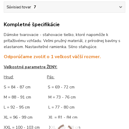
Súvisiaci tovar
7
Kompletné špecifikácie
Dámske tvarovacie - sťahovacie tielko, ktoré napomôže k
príťažlivému vzhľadu. Veľmi pružný materiál, z prírodnej bavlny s
elastanom. Nastaviteľné ramienka. Silno sťahujúce.
Odporúčame zvoliť o 1 veľkosť väčší rozmer.
Veľkostné parametre ŽENY:
Hruď:
Pás:
S = 84 - 87 cm S = 69 - 72 cm
M = 88 - 91 cm M = 73 - 76 cm
L = 92 - 95 cm L = 77 - 80 cm
XL = 96 - 99 cm XL = 81 - 84 cm
XXL = 100 - 103 cm XXL = 85 - 88 cm