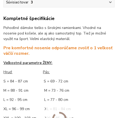
Súvisiaci tovar
3
Kompletné špecifikácie
Pohodlné dámske tielko s širokými ramienkami. Vhodné na
nosenie pod košele, ale aj ako samostatný top. Tiež je možné
využiť na šport. Veľmi elastický materiál.
Pre komfortné nosenie odporúčame zvoliť o 1 veľkosť
väčší rozmer.
Veľkostné parametre ŽENY:
Hruď:
Pás:
S = 84 - 87 cm S = 69 - 72 cm
M = 88 - 91 cm M = 73 - 76 cm
L = 92 - 95 cm L = 77 - 80 cm
XL = 96 - 99 cm XL = 81 - 84 cm