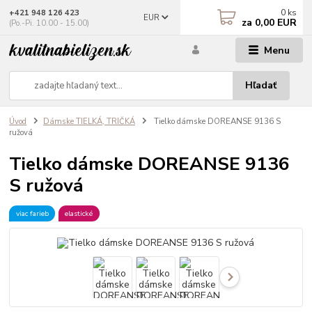
0
ks
+421 948 126 423
EUR
za
0,00 EUR
(Po.-Pi. 10.00 - 15.00)
Menu
Hľadať
Úvod
Dámske TIELKÁ, TRIČKÁ
Tielko dámske DOREANSE 9136 S
ružová
Tielko dámske DOREANSE 9136
S ružová
viac farieb
elastické