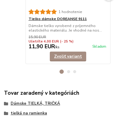
Tielko dám
1 hodnotenie
Elegantné ti
Tielko dámske DOREANSE 9111
príťažlivému
Dámske tielko vyrobené z príjemného
elastického materiálu. Je vhodné na nos...
15,90 EUR
Ušetríte 4,00 EUR
(- 25 %)
11,90 EUR
9,90 EU
Skladom
/
ks
Zvoliť variant
Tovar zaradený v kategóriách
Dámske TIELKÁ, TRIČKÁ
tielká na ramienka