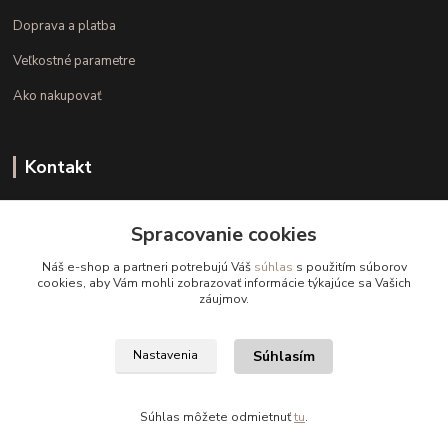
Doprava a platba
Veľkostné parametre
Ako nakupovať
Kontakt
+421 948 126 423
Spracovanie cookies
(Po.-Pi. 10.00 - 15.00)
Náš e-shop a partneri potrebujú Váš
súhlas
s použitím súborov
info@kvalitnaBielizen.sk
cookies, aby Vám mohli zobrazovať informácie týkajúce sa Vašich
záujmov.
Súhlasím
Nastavenia
Copyright © kvalitnabielizen.sk
Súhlas môžete odmietnuť
tu
.