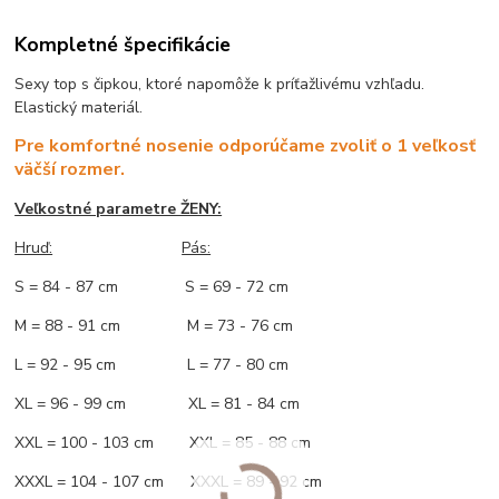
Kompletné špecifikácie
Sexy top s čipkou, ktoré napomôže k príťažlivému vzhľadu.
Elastický materiál.
Pre komfortné nosenie odporúčame zvoliť o 1 veľkosť
väčší rozmer.
Veľkostné parametre ŽENY:
Hruď:
Pás:
S = 84 - 87 cm S = 69 - 72 cm
M = 88 - 91 cm M = 73 - 76 cm
L = 92 - 95 cm L = 77 - 80 cm
XL = 96 - 99 cm XL = 81 - 84 cm
XXL = 100 - 103 cm XXL = 85 - 88 cm
XXXL = 104 - 107 cm XXXL = 89 - 92 cm