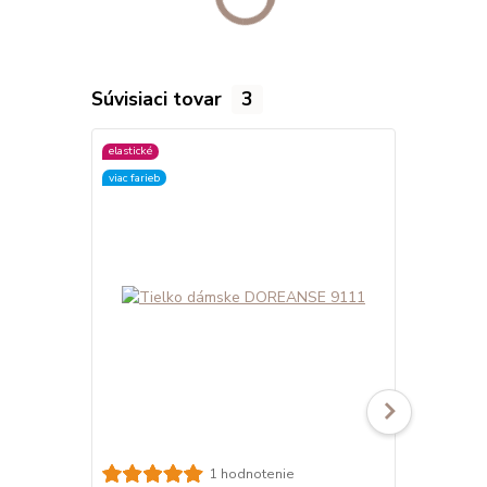
Súvisiaci tovar
3
elastické
elastické
viac farieb
viac farieb
Tielko dám
1 hodnotenie