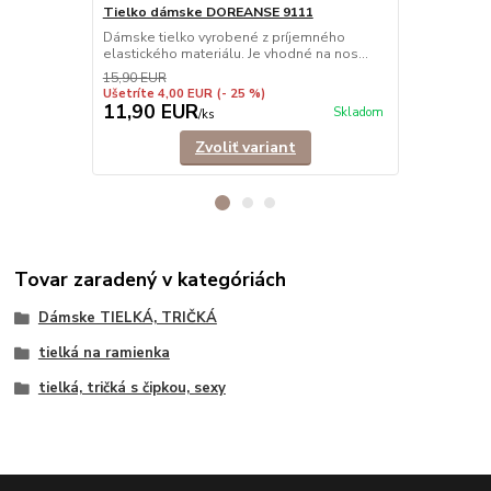
Elegantné ti
Tielko dámske DOREANSE 9111
príťažlivému
Dámske tielko vyrobené z príjemného
elastického materiálu. Je vhodné na nos...
15,90 EUR
Ušetríte 4,00 EUR
(- 25 %)
11,90 EUR
9,90 EU
Skladom
/
ks
Zvoliť variant
Tovar zaradený v kategóriách
Dámske TIELKÁ, TRIČKÁ
tielká na ramienka
tielká, tričká s čipkou, sexy