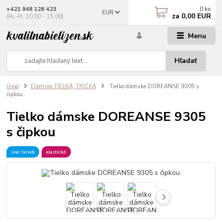
0
ks
+421 948 126 423
EUR
za
0,00 EUR
(Po.-Pi. 10.00 - 15.00)
Menu
Hľadať
Úvod
Dámske TIELKÁ, TRIČKÁ
Tielko dámske DOREANSE 9305 s
čipkou
Tielko dámske DOREANSE 9305
s čipkou
viac farieb
elastické