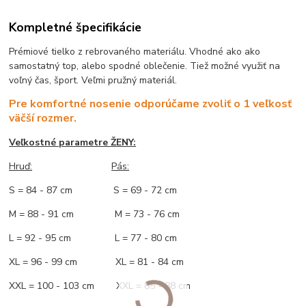
Kompletné špecifikácie
Prémiové tielko z rebrovaného materiálu. Vhodné ako ako
samostatný top, alebo spodné oblečenie. Tiež možné využiť na
voľný čas, šport. Veľmi pružný materiál.
Pre komfortné nosenie odporúčame zvoliť o 1 veľkosť
väčší rozmer.
Veľkostné parametre ŽENY:
Hruď:
Pás:
S = 84 - 87 cm S = 69 - 72 cm
M = 88 - 91 cm M = 73 - 76 cm
L = 92 - 95 cm L = 77 - 80 cm
XL = 96 - 99 cm XL = 81 - 84 cm
XXL = 100 - 103 cm XXL = 85 - 88 cm