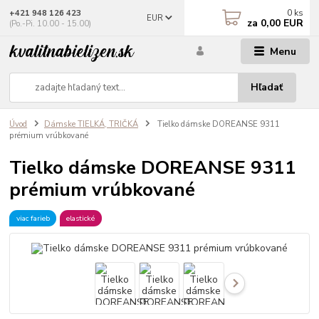
0
ks
+421 948 126 423
EUR
za
0,00 EUR
(Po.-Pi. 10.00 - 15.00)
Menu
Hľadať
Úvod
Dámske TIELKÁ, TRIČKÁ
Tielko dámske DOREANSE 9311
prémium vrúbkované
Tielko dámske DOREANSE 9311
prémium vrúbkované
viac farieb
elastické