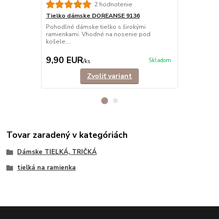
2 hodnotenie
Tielko dámske DOREANSE 9136
Tielko dám
Pohodlné dámske tielko s širokými
Dámske tiel
ramienkami. Vhodné na nosenie pod
elastického 
košele,...
15,90 EUR
Ušetríte 4,0
9,90 EUR
11,90 E
Skladom
/
ks
Zvoliť variant
Tovar zaradený v kategóriách
Dámske TIELKÁ, TRIČKÁ
tielká na ramienka