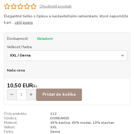
Ohodnotiť produkt
Elegantné tielko s čipkou a nastaviteľnými ramienkami, ktoré napomôže
k prí...
celý popis
Dostupnosť:
Skladom
Veľkosť / farba:
Naša cena
10,50 EUR
/
ks
Pridať do košíka
Číslo produktu:
112
Výrobca:
DOREANSE
Materiál:
45% bavlna, 45% modal, 10% elastan
Veľkosť:
XXL
Farba:
čierna