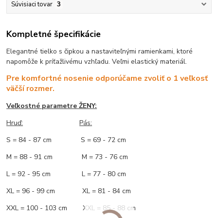
Súvisiaci tovar
3
Kompletné špecifikácie
Elegantné tielko s čipkou a nastaviteľnými ramienkami, ktoré
napomôže k príťažlivému vzhľadu. Veľmi elastický materiál.
Pre komfortné nosenie odporúčame zvoliť o 1 veľkosť
väčší rozmer.
Veľkostné parametre ŽENY:
Hruď:
Pás:
S = 84 - 87 cm S = 69 - 72 cm
M = 88 - 91 cm M = 73 - 76 cm
L = 92 - 95 cm L = 77 - 80 cm
XL = 96 - 99 cm XL = 81 - 84 cm
XXL = 100 - 103 cm XXL = 85 - 88 cm