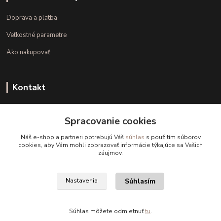
Doprava a platba
Veľkostné parametre
Ako nakupovať
Kontakt
+421 948 126 423
Spracovanie cookies
(Po.-Pi. 10.00 - 15.00)
Náš e-shop a partneri potrebujú Váš
súhlas
s použitím súborov
info@kvalitnaBielizen.sk
cookies, aby Vám mohli zobrazovať informácie týkajúce sa Vašich
záujmov.
Súhlasím
Nastavenia
Copyright © kvalitnabielizen.sk
Súhlas môžete odmietnuť
tu
.