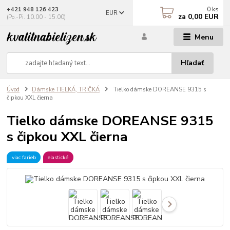
0
ks
+421 948 126 423
EUR
za
0,00 EUR
(Po.-Pi. 10.00 - 15.00)
Menu
Hľadať
Úvod
Dámske TIELKÁ, TRIČKÁ
Tielko dámske DOREANSE 9315 s
čipkou XXL čierna
Tielko dámske DOREANSE 9315
s čipkou XXL čierna
viac farieb
elastické