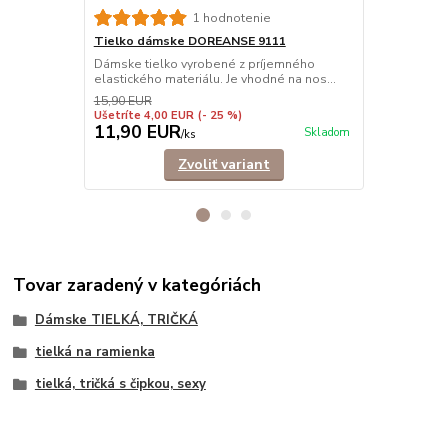
Tielko dám
1 hodnotenie
Elegantné ti
Tielko dámske DOREANSE 9111
príťažlivému
Dámske tielko vyrobené z príjemného
elastického materiálu. Je vhodné na nos...
15,90 EUR
Ušetríte 4,00 EUR
(- 25 %)
11,90 EUR
9,90 EU
Skladom
/
ks
Zvoliť variant
Tovar zaradený v kategóriách
Dámske TIELKÁ, TRIČKÁ
tielká na ramienka
tielká, tričká s čipkou, sexy