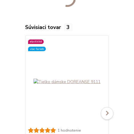
Súvisiaci tovar
3
elastické
elastické
viac farieb
viac farieb
Tielko dám
1 hodnotenie