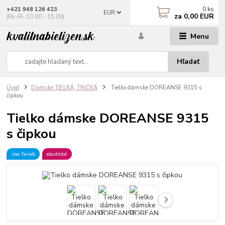
0
ks
+421 948 126 423
EUR
za
0,00 EUR
(Po.-Pi. 10.00 - 15.00)
Menu
Hľadať
Úvod
Dámske TIELKÁ, TRIČKÁ
Tielko dámske DOREANSE 9315 s
čipkou
Tielko dámske DOREANSE 9315
s čipkou
viac farieb
elastické