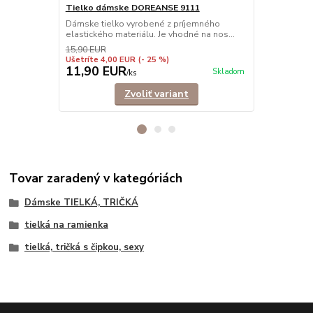
Elegantné ti
Tielko dámske DOREANSE 9111
príťažlivému
Dámske tielko vyrobené z príjemného
elastického materiálu. Je vhodné na nos...
15,90 EUR
Ušetríte 4,00 EUR
(- 25 %)
11,90 EUR
9,90 EU
Skladom
/
ks
Zvoliť variant
Tovar zaradený v kategóriách
Dámske TIELKÁ, TRIČKÁ
tielká na ramienka
tielká, tričká s čipkou, sexy