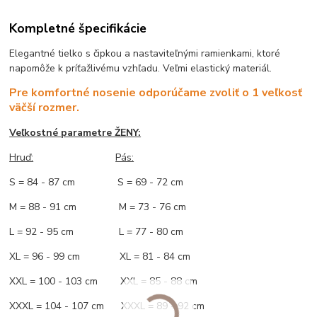
Kompletné špecifikácie
Elegantné tielko s čipkou a nastaviteľnými ramienkami, ktoré
napomôže k príťažlivému vzhľadu. Veľmi elastický materiál.
Pre komfortné nosenie odporúčame zvoliť o 1 veľkosť
väčší rozmer.
Veľkostné parametre ŽENY:
Hruď:
Pás:
S = 84 - 87 cm S = 69 - 72 cm
M = 88 - 91 cm M = 73 - 76 cm
L = 92 - 95 cm L = 77 - 80 cm
XL = 96 - 99 cm XL = 81 - 84 cm
XXL = 100 - 103 cm XXL = 85 - 88 cm
XXXL = 104 - 107 cm XXXL = 89 - 92 cm