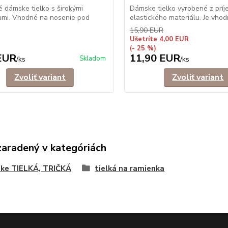
 dámske tielko s širokými
Dámske tielko vyrobené z prí
ami. Vhodné na nosenie pod
elastického materiálu. Je vhod
15,90 EUR
Ušetríte 4,00 EUR
(- 25 %)
EUR
11,90 EUR
Skladom
/
ks
/
ks
Zvoliť variant
Zvoliť variant
zaradený v kategóriách
ke TIELKÁ, TRIČKÁ
tielká na ramienka