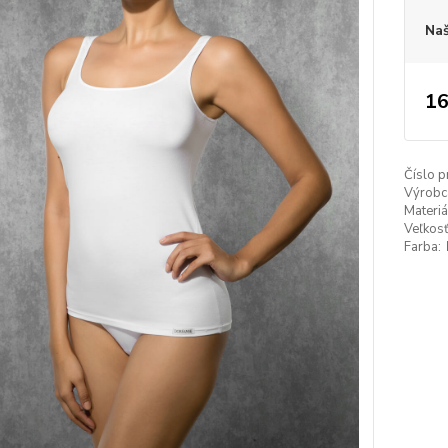
Naš
16
Číslo p
Výrobc
Materiá
Veľkosť
Farba: