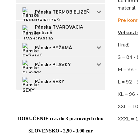
Komfortné
materiál.
Pánska TERMOBIELIZEŇ
Pre komf
Pánska TVAROVACIA
Veľkost
bielizeň
Hruď:
Pánske PYŽAMÁ
S = 84 
Pánske PLAVKY
M = 88
L = 92
Pánske SEXY
XL = 96
XXL = 1
XXXL = 
DORUČENIE cca. do 3 pracovných dní:
SLOVENSKO - 2,90 - 3,90 eur