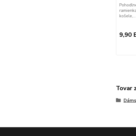
Pohodlné
ramienk
košele,...
9,90 
Tovar 
Dáms