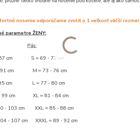
, pružné tielko vhodné na nosenie pod košele, ale aj ako samost
ortné nosenie odporúčame zvoliť o 1 veľkosť väčší rozmer
né parametre ŽENY:
Pás:
- 87 cm S = 69 - 72 cm
 - 91 cm M = 73 - 76 cm
 - 95 cm L = 77 - 80 cm
 - 99 cm XL = 81 - 84 cm
00 - 103 cm XXL = 85 - 88 cm
104 - 107 cm XXXL = 89 - 92 cm