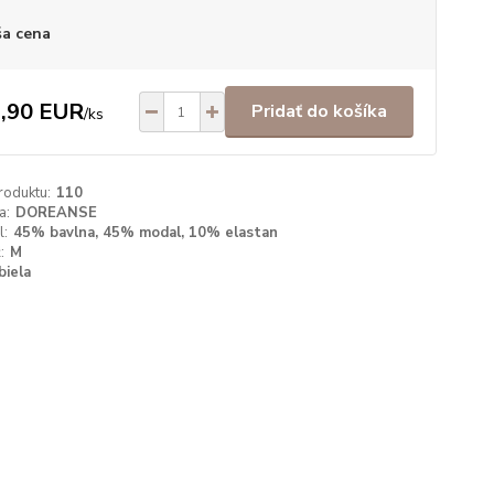
a cena
,90 EUR
Pridať do košíka
/
ks
roduktu:
110
a:
DOREANSE
l:
45% bavlna, 45% modal, 10% elastan
:
M
biela