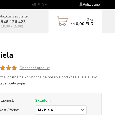
Prihlásenie
EUR
tázku? Zavolajte.
0
ks
 948 126 423
za
0,00 EUR
. 10.00 - 15.00)
iela
Ohodnotiť produkt
tné, pružné tielko vhodné na nosenie pod košele, ale aj ako
atn...
celý popis
tupnosť:
Skladom
kosť / farba: