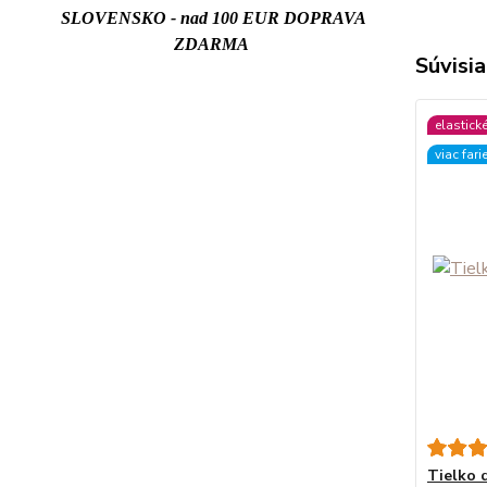
SLOVENSKO - nad 100 EUR DOPRAVA
ZDARMA
Súvisia
elastick
viac fari
Tielko