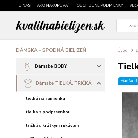
O NÁS
AKO NAKUPOVAŤ
OBCHODNÉ PODMIENKY
VEĽ
DÁMSKA - SPODNÁ BIELIZEŇ
Úvod
Tiel
Dámske BODY
viac farie
Dámske TIELKÁ, TRIČKÁ
tielká na ramienka
tielká s podprsenkou
tričká s krátkym rukávom