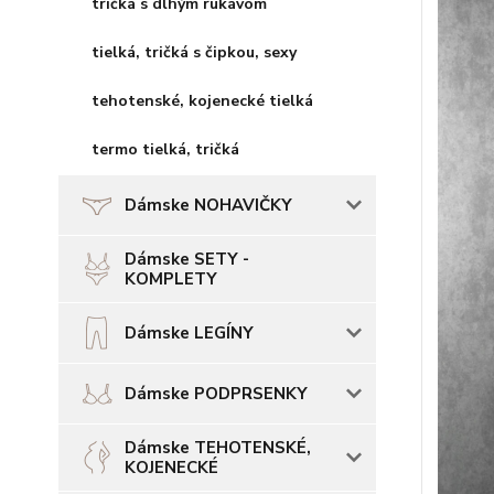
tričká s dlhým rukávom
tielká, tričká s čipkou, sexy
tehotenské, kojenecké tielká
termo tielká, tričká
Dámske NOHAVIČKY
Dámske SETY -
KOMPLETY
Dámske LEGÍNY
Dámske PODPRSENKY
Dámske TEHOTENSKÉ,
KOJENECKÉ