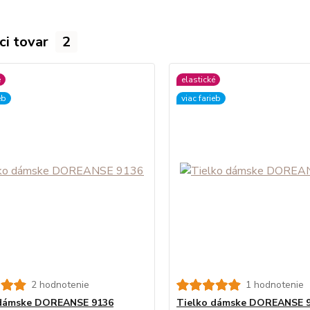
ci tovar
2
é
elastické
eb
viac farieb
2 hodnotenie
1 hodnotenie
 dámske DOREANSE 9136
Tielko dámske DOREANSE 