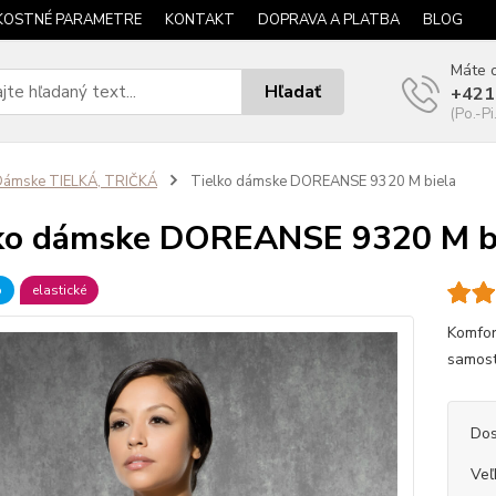
KOSTNÉ PARAMETRE
KONTAKT
DOPRAVA A PLATBA
BLOG
Máte o
Hľadať
+421
(Po.-Pi
Dámske TIELKÁ, TRIČKÁ
Tielko dámske DOREANSE 9320 M biela
ko dámske DOREANSE 9320 M b
b
elastické
Komfor
samost
Dos
Veľ