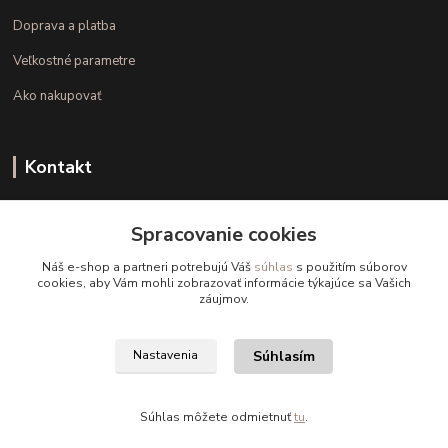
Doprava a platba
Veľkostné parametre
Ako nakupovať
Kontakt
+421 948 126 423
Spracovanie cookies
(Po.-Pi. 10.00 - 15.00)
Náš e-shop a partneri potrebujú Váš
súhlas
s použitím súborov
info@kvalitnaBielizen.sk
cookies, aby Vám mohli zobrazovať informácie týkajúce sa Vašich
záujmov.
Súhlasím
Nastavenia
Copyright © kvalitnabielizen.sk
Súhlas môžete odmietnuť
tu
.