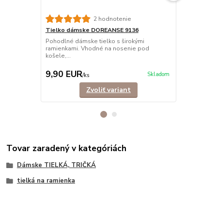
2 hodnotenie
Tielko dámske DOREANSE 9136
Tielko dám
Pohodlné dámske tielko s širokými
Dámske tiel
ramienkami. Vhodné na nosenie pod
elastického 
košele,...
15,90 EUR
Ušetríte 4,0
9,90 EUR
11,90 E
Skladom
/
ks
Zvoliť variant
Tovar zaradený v kategóriách
Dámske TIELKÁ, TRIČKÁ
tielká na ramienka