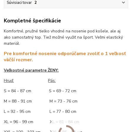
Súvisiaci tovar
2
Kompletné špecifikácie
Komfortné, pružné tielko vhodné na nosenie pod košele, ale aj
ako samostatný top. Tiež možné využiť na šport. Veľmi elastický
materiál.
Pre komfortné nosenie odporúčame zvoliť o 1 veľkosť
väčší rozmer.
Veľkostné parametre ŽENY:
Hruď:
Pás:
S = 84 - 87 cm S = 69 - 72 cm
M = 88 - 91 cm M = 73 - 76 cm
L = 92 - 95 cm L = 77 - 80 cm
XL = 96 - 99 cm XL = 81 - 84 cm