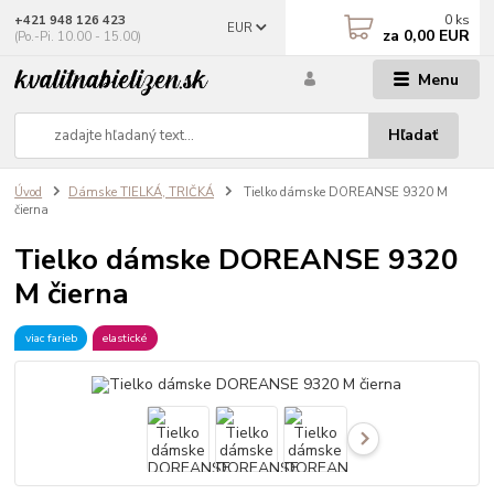
0
ks
+421 948 126 423
EUR
za
0,00 EUR
(Po.-Pi. 10.00 - 15.00)
Menu
Hľadať
Úvod
Dámske TIELKÁ, TRIČKÁ
Tielko dámske DOREANSE 9320 M
čierna
Tielko dámske DOREANSE 9320
M čierna
viac farieb
elastické