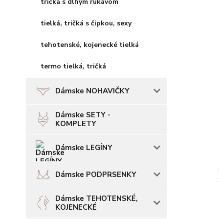
tričká s dlhým rukávom
tielká, tričká s čipkou, sexy
tehotenské, kojenecké tielká
termo tielká, tričká
Dámske NOHAVIČKY
Dámske SETY -
KOMPLETY
Dámske LEGÍNY
Dámske PODPRSENKY
Dámske TEHOTENSKÉ,
KOJENECKÉ