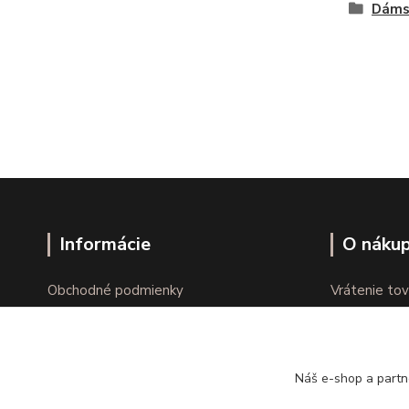
Dáms
Informácie
O náku
Obchodné podmienky
Vrátenie tov
Ochrana osobných údajov
Online vráte
Kontakty
Reklamácie
Náš e-shop a partn