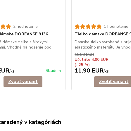
2 hodnotenie
1 hodnotenie
 dámske DOREANSE 9136
Tielko dámske DOREANSE 
 dámske tielko s širokými
Dámske tielko vyrobené z prí
ami. Vhodné na nosenie pod
elastického materiálu. Je vhod
15,90 EUR
Ušetríte 4,00 EUR
(- 25 %)
EUR
11,90 EUR
Skladom
/
ks
/
ks
Zvoliť variant
Zvoliť variant
zaradený v kategóriách