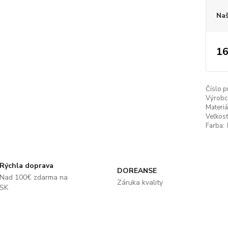
Naš
16
Číslo p
Výrobc
Materiá
Veľkosť
Farba:
Rýchla doprava
DOREANSE
Nad 100€ zdarma na
Záruka kvality
SK