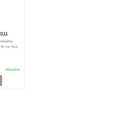
9111
jemného
né na nos...
Skladom