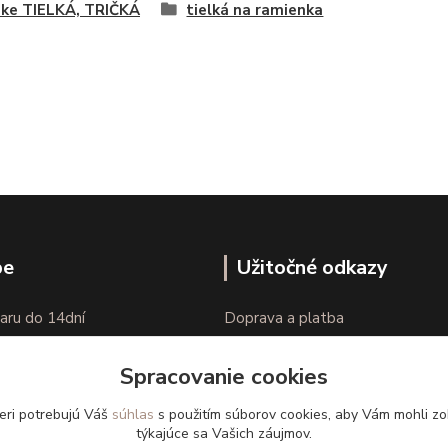
ke TIELKÁ, TRIČKÁ
tielká na ramienka
pe
Užitočné odkazy
aru do 14dní
Doprava a platba
nie tovaru
Veľkostné parametre
Spracovanie cookies
Ako nakupovať
eri potrebujú Váš
súhlas
s použitím súborov cookies, aby Vám mohli zo
týkajúce sa Vašich záujmov.