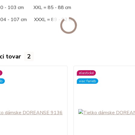
00 - 103 cm XXL = 85 - 88 cm
104 - 107 cm XXXL = 89 - 92 cm
ci tovar
2
é
elastické
eb
viac farieb