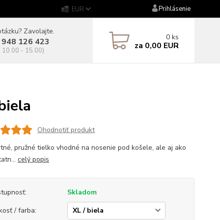
Prihlásenie
EUR
tázku? Zavolajte.
0
ks
 948 126 423
za
0,00 EUR
. 10.00 - 15.00)
iela
Ohodnotiť produkt
tné, pružné tielko vhodné na nosenie pod košele, ale aj ako
atn...
celý popis
tupnosť:
Skladom
kosť / farba: