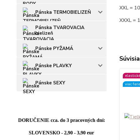
XXL = 1
Pánska TERMOBIELIZEŇ
XXXL = 
Pánska TVAROVACIA
bielizeň
Pánske PYŽAMÁ
Súvisia
Pánske PLAVKY
elastick
Pánske SEXY
viac fari
DORUČENIE cca. do 3 pracovných dní:
SLOVENSKO - 2,90 - 3,90 eur