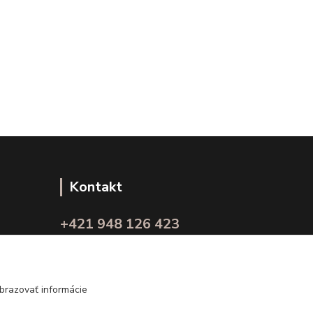
Kontakt
+421 948 126 423
(Po.-Pi. 10.00 - 15.00)
info@kvalitnaBielizen.sk
brazovať informácie