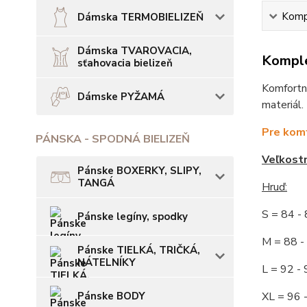
Kompl
Dámska TERMOBIELIZEŇ
Dámska TVAROVACIA,
Komple
sťahovacia bielizeň
Komfortné
Dámske PYŽAMÁ
materiál.
Pre komf
PÁNSKA - SPODNÁ BIELIZEŇ
Veľkost
Pánske BOXERKY, SLIPY,
TANGÁ
Hruď:
S = 84 
Pánske legíny, spodky
M = 88
Pánske TIELKÁ, TRIČKÁ,
NÁTELNÍKY
L = 92
Pánske BODY
XL = 96