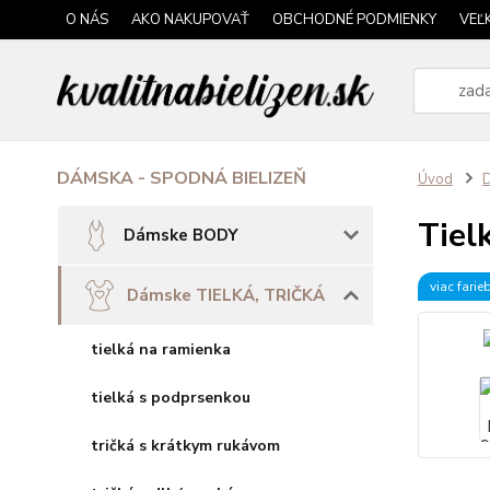
O NÁS
AKO NAKUPOVAŤ
OBCHODNÉ PODMIENKY
VEĽ
DÁMSKA - SPODNÁ BIELIZEŇ
Úvod
Tiel
Dámske BODY
viac farie
Dámske TIELKÁ, TRIČKÁ
tielká na ramienka
tielká s podprsenkou
tričká s krátkym rukávom