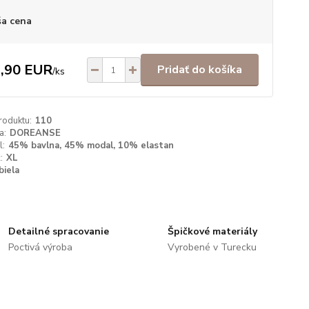
a cena
,90 EUR
Pridať do košíka
/
ks
roduktu:
110
a:
DOREANSE
l:
45% bavlna, 45% modal, 10% elastan
:
XL
biela
Detailné spracovanie
Špičkové materiály
Poctivá výroba
Vyrobené v Turecku