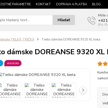
KOSTNÉ PARAMETRE
KONTAKT
DOPRAVA A PLATBA
BLOG
Máte o
Hľadať
+421
(Po.-Pi
Dámske TIELKÁ, TRIČKÁ
Tielko dámske DOREANSE 9320 XL biela
ko dámske DOREANSE 9320 XL b
b
elastické
Komfor
samost
Dos
Veľ