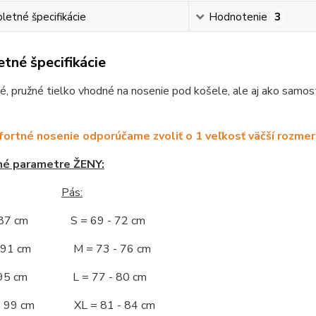
etné špecifikácie
Hodnotenie
3
tné špecifikácie
, pružné tielko vhodné na nosenie pod košele, ale aj ako samost
ortné nosenie odporúčame zvoliť o 1 veľkosť väčší rozmer
né parametre ŽENY:
Pás:
- 87 cm S = 69 - 72 cm
 - 91 cm M = 73 - 76 cm
 - 95 cm L = 77 - 80 cm
 - 99 cm XL = 81 - 84 cm