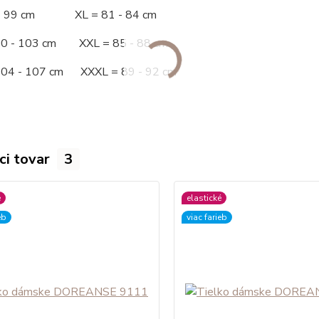
 - 99 cm XL = 81 - 84 cm
00 - 103 cm XXL = 85 - 88 cm
104 - 107 cm XXXL = 89 - 92 cm
ci tovar
3
é
elastické
eb
viac farieb