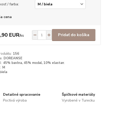
kosť / farba:
a cena
,90 EUR
Pridať do košíka
/
ks
roduktu:
156
a:
DOREANSE
l:
45% bavlna, 45% modal, 10% elastan
:
M
biela
Detailné spracovanie
Špičkové materiály
Poctivá výroba
Vyrobené v Turecku