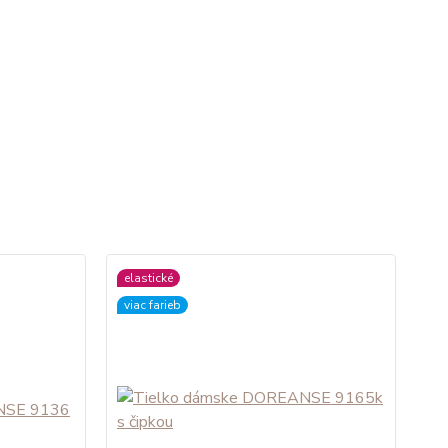
elastické
viac farieb