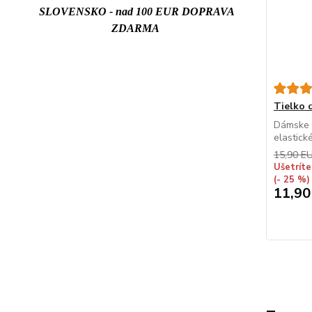
SLOVENSKO - nad 100 EUR DOPRAVA
ZDARMA
Tielko
Dámske t
elastick
15,90 E
Ušetríte
(- 25 %)
11,90