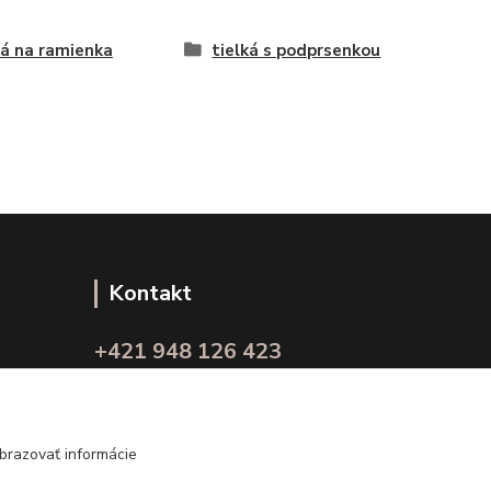
ká na ramienka
tielká s podprsenkou
Kontakt
+421 948 126 423
(Po.-Pi. 10.00 - 15.00)
info@kvalitnaBielizen.sk
brazovať informácie