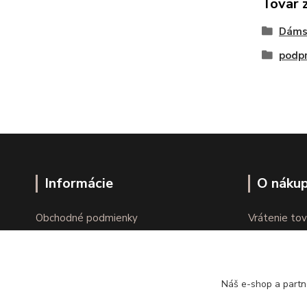
Tovar 
Dáms
podpr
Informácie
O náku
Obchodné podmienky
Vrátenie tov
Ochrana osobných údajov
Online vráte
Kontakty
Reklamácie
Náš e-shop a partn