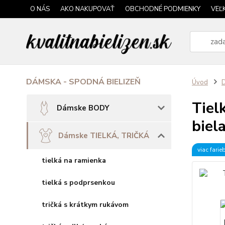
O NÁS
AKO NAKUPOVAŤ
OBCHODNÉ PODMIENKY
VEĽ
DÁMSKA - SPODNÁ BIELIZEŇ
Úvod
Tiel
Dámske BODY
biel
Dámske TIELKÁ, TRIČKÁ
viac farie
tielká na ramienka
tielká s podprsenkou
tričká s krátkym rukávom