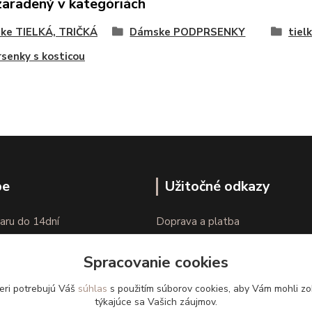
zaradený v kategóriách
ke TIELKÁ, TRIČKÁ
Dámske PODPRSENKY
tiel
senky s kosticou
pe
Užitočné odkazy
aru do 14dní
Doprava a platba
nie tovaru
Veľkostné parametre
Spracovanie cookies
Ako nakupovať
eri potrebujú Váš
súhlas
s použitím súborov cookies, aby Vám mohli zo
týkajúce sa Vašich záujmov.