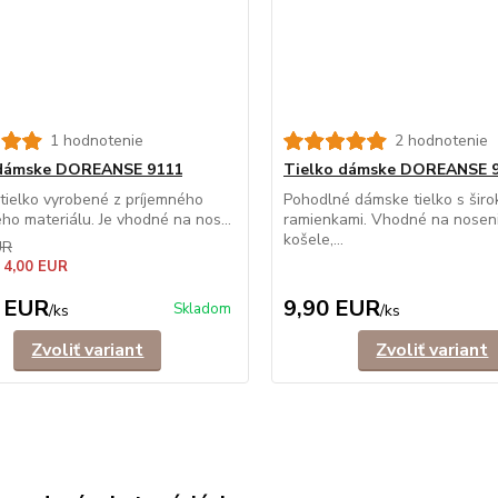
1 hodnotenie
2 hodnotenie
 dámske DOREANSE 9111
Tielko dámske DOREANSE 
ielko vyrobené z príjemného
Pohodlné dámske tielko s širo
ého materiálu. Je vhodné na nos...
ramienkami. Vhodné na nosen
košele,...
UR
 4,00 EUR
 EUR
9,90 EUR
Skladom
/
ks
/
ks
Zvoliť variant
Zvoliť variant