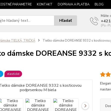
KOSTNÉ PARAMETRE
KONTAKT
DOPRAVA A PLATBA
BLOG
Máte o
Hľadať
+421
(Po.-Pi
Dámske TIELKÁ, TRIČKÁ
Tielko dámske DOREANSE 9332 s kosticovou 
ko dámske DOREANSE 9332 s ko
a
b
elastické
Elegan
nastavi
Dos