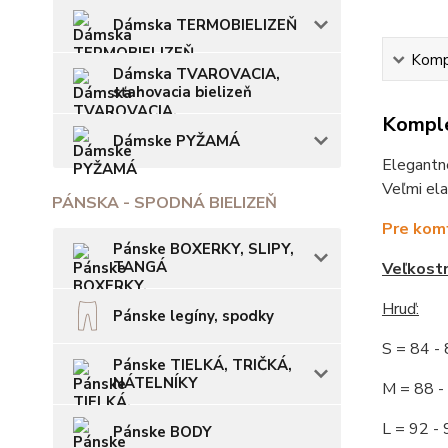
Dámska TERMOBIELIZEŇ
Kompl
Dámska TVAROVACIA,
sťahovacia bielizeň
Komple
Dámske PYŽAMÁ
Elegantné
Veľmi ela
PÁNSKA - SPODNÁ BIELIZEŇ
Pre komf
Pánske BOXERKY, SLIPY,
TANGÁ
Veľkost
Hruď:
Pánske legíny, spodky
S = 84 
Pánske TIELKÁ, TRIČKÁ,
NÁTELNÍKY
M = 88
L = 92
Pánske BODY