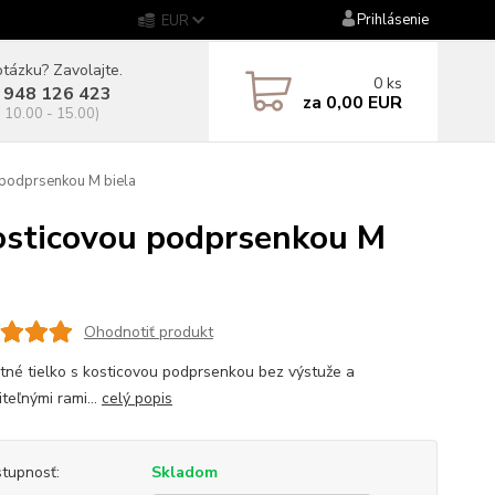
Prihlásenie
EUR
tázku? Zavolajte.
0
ks
 948 126 423
za
0,00 EUR
. 10.00 - 15.00)
podprsenkou M biela
sticovou podprsenkou M
Ohodnotiť produkt
tné tielko s kosticovou podprsenkou bez výstuže a
teľnými rami...
celý popis
tupnosť:
Skladom