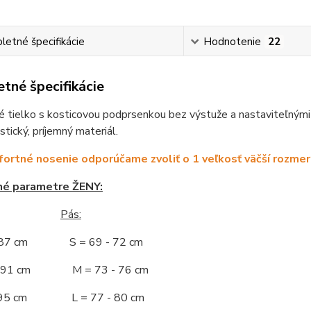
etné špecifikácie
Hodnotenie
22
tné špecifikácie
 tielko s kosticovou podprsenkou bez výstuže a nastaviteľnými
stický, príjemný materiál.
ortné nosenie odporúčame zvoliť o 1 veľkosť väčší rozmer
né parametre ŽENY:
Pás:
- 87 cm S = 69 - 72 cm
 - 91 cm M = 73 - 76 cm
 - 95 cm L = 77 - 80 cm