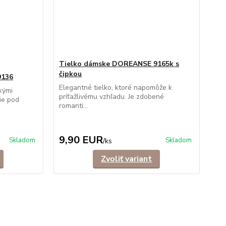
Tielko dámske DOREANSE 9165k s
čipkou
9136
Elegantné tielko, ktoré napomôže k
kými
príťažlivému vzhľadu. Je zdobené
ie pod
romanti...
9,90 EUR
Skladom
Skladom
/
ks
Zvoliť variant