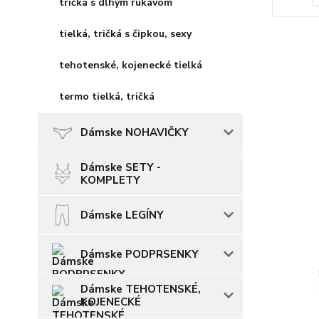
tričká s dlhým rukávom
tielká, tričká s čipkou, sexy
tehotenské, kojenecké tielká
termo tielká, tričká
Dámske NOHAVIČKY
Dámske SETY -
KOMPLETY
Dámske LEGÍNY
Dámske PODPRSENKY
Dámske TEHOTENSKÉ,
KOJENECKÉ