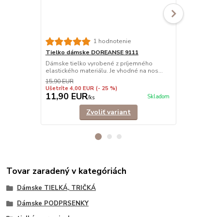
1 hodnotenie
Tielko dámske DOREANSE 9111
Tielko dám
Dámske tielko vyrobené z príjemného
Pohodlné dám
elastického materiálu. Je vhodné na nos...
ramienkami.
košele,...
15,90 EUR
Ušetríte 4,00 EUR
(- 25 %)
11,90 EUR
9,90 EU
Skladom
/
ks
Zvoliť variant
Tovar zaradený v kategóriách
Dámske TIELKÁ, TRIČKÁ
Dámske PODPRSENKY