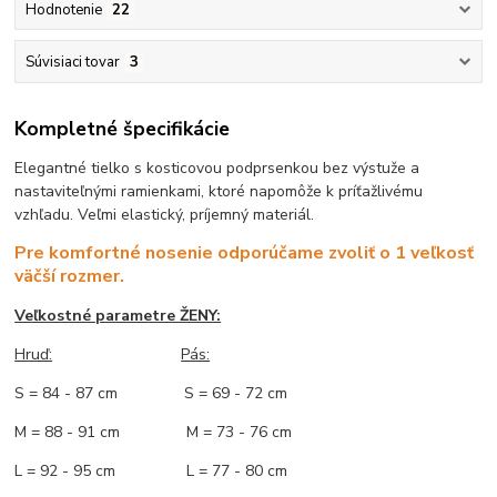
Hodnotenie
22
Súvisiaci tovar
3
Kompletné špecifikácie
Elegantné tielko s kosticovou podprsenkou bez výstuže a
nastaviteľnými ramienkami, ktoré napomôže k príťažlivému
vzhľadu. Veľmi elastický, príjemný materiál.
Pre komfortné nosenie odporúčame zvoliť o 1 veľkosť
väčší rozmer.
Veľkostné parametre ŽENY:
Hruď:
Pás:
S = 84 - 87 cm S = 69 - 72 cm
M = 88 - 91 cm M = 73 - 76 cm
L = 92 - 95 cm L = 77 - 80 cm