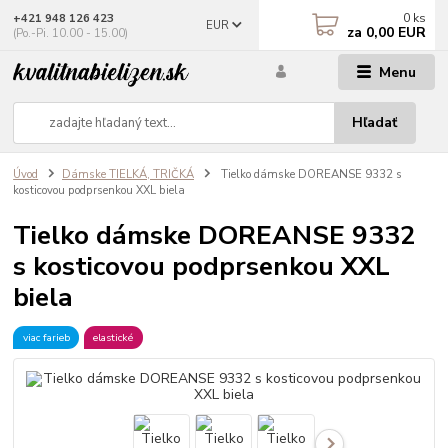
0
ks
+421 948 126 423
EUR
za
0,00 EUR
(Po.-Pi. 10.00 - 15.00)
Menu
Hľadať
Úvod
Dámske TIELKÁ, TRIČKÁ
Tielko dámske DOREANSE 9332 s
kosticovou podprsenkou XXL biela
Tielko dámske DOREANSE 9332
s kosticovou podprsenkou XXL
biela
viac farieb
elastické