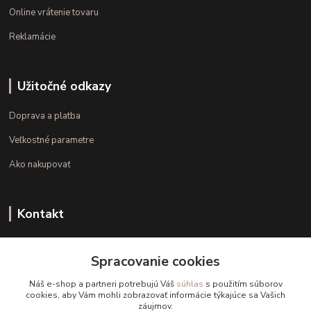
Online vrátenie tovaru
Reklamácie
Užitočné odkazy
Doprava a platba
Veľkostné parametre
Ako nakupovať
Kontakt
+421 948 126 423
Spracovanie cookies
(Po.-Pi. 10.00 - 15.00)
Náš e-shop a partneri potrebujú Váš
súhlas
s použitím súborov
info@kvalitnaBielizen.sk
cookies, aby Vám mohli zobrazovať informácie týkajúce sa Vašich
záujmov.