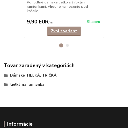
Pohodlné dámske tielko s širokými
Dámske tiel
ramienkami. Vhodné na nosenie pod
elastického 
košele,...
15,90 EUR
Ušetríte 4,0
9,90 EUR
11,90 E
Skladom
/
ks
Zvoliť variant
Tovar zaradený v kategóriách
Dámske TIELKÁ, TRIČKÁ
tielká na ramienka
Informácie