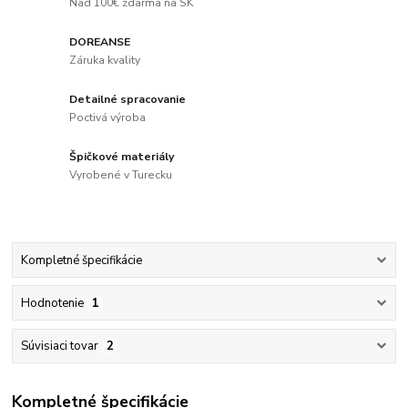
Nad 100€ zdarma na SK
DOREANSE
Záruka kvality
Detailné spracovanie
Poctivá výroba
Špičkové materiály
Vyrobené v Turecku
Kompletné špecifikácie
Hodnotenie
1
Súvisiaci tovar
2
Kompletné špecifikácie