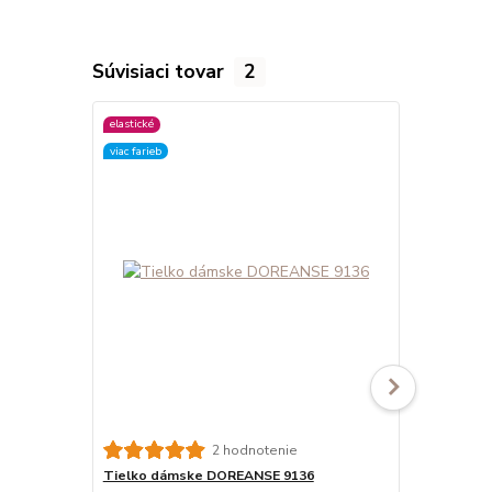
Súvisiaci tovar
2
elastické
elastické
viac farieb
viac farieb
2 hodnotenie
Tielko dámske DOREANSE 9136
Tielko dám