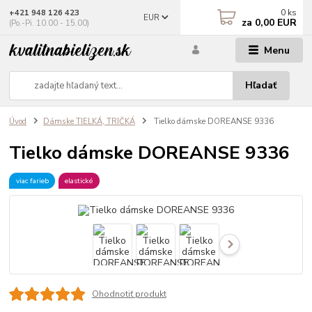
0
ks
+421 948 126 423
EUR
za
0,00 EUR
(Po.-Pi. 10.00 - 15.00)
Menu
Hľadať
Úvod
Dámske TIELKÁ, TRIČKÁ
Tielko dámske DOREANSE 9336
Tielko dámske DOREANSE 9336
viac farieb
elastické
Ohodnotiť produkt