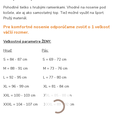
Pohodlné tielko s hrubými ramienkami. Vhodné na nosenie pod
košele, ale aj ako samostatný top. Tiež možné využiť na šport.
Pružý materiál.
Pre komfortné nosenie odporúčame zvoliť o 1 veľkosť
väčší rozmer.
Veľkostné parametre ŽENY:
Hruď:
Pás:
S = 84 - 87 cm S = 69 - 72 cm
M = 88 - 91 cm M = 73 - 76 cm
L = 92 - 95 cm L = 77 - 80 cm
XL = 96 - 99 cm XL = 81 - 84 cm
XXL = 100 - 103 cm XXL = 85 - 88 cm
XXXL = 104 - 107 cm XXXL = 89 - 92 cm