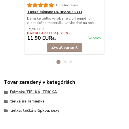
Tielko dám
1 hodnotenie
Elegantné ti
Tielko dámske DOREANSE 9111
príťažlivému
Dámske tielko vyrobené z príjemného
elastického materiálu. Je vhodné na nos...
15,90 EUR
Ušetríte 4,00 EUR
(- 25 %)
11,90 EUR
9,90 EU
Skladom
/
ks
Zvoliť variant
Tovar zaradený v kategóriách
Dámske TIELKÁ, TRIČKÁ
tielká na ramienka
tielká, tričká s čipkou, sexy