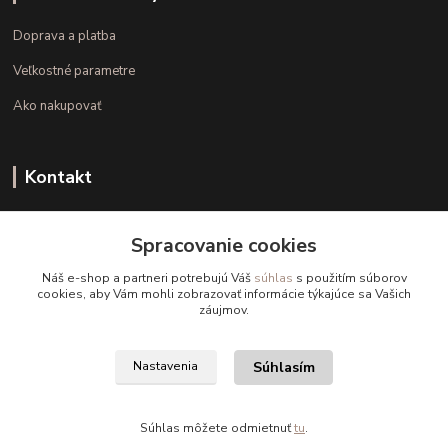
Doprava a platba
Veľkostné parametre
Ako nakupovať
Kontakt
+421 948 126 423
Spracovanie cookies
(Po.-Pi. 10.00 - 15.00)
Náš e-shop a partneri potrebujú Váš
súhlas
s použitím súborov
info@kvalitnaBielizen.sk
cookies, aby Vám mohli zobrazovať informácie týkajúce sa Vašich
záujmov.
Súhlasím
Nastavenia
Copyright © kvalitnabielizen.sk
Súhlas môžete odmietnuť
tu
.