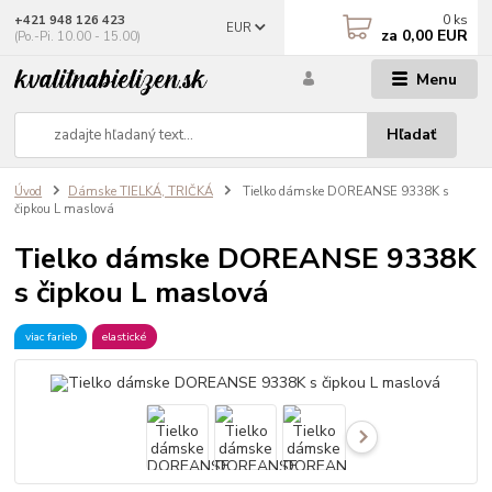
0
ks
+421 948 126 423
EUR
za
0,00 EUR
(Po.-Pi. 10.00 - 15.00)
Menu
Hľadať
Úvod
Dámske TIELKÁ, TRIČKÁ
Tielko dámske DOREANSE 9338K s
čipkou L maslová
Tielko dámske DOREANSE 9338K
s čipkou L maslová
viac farieb
elastické