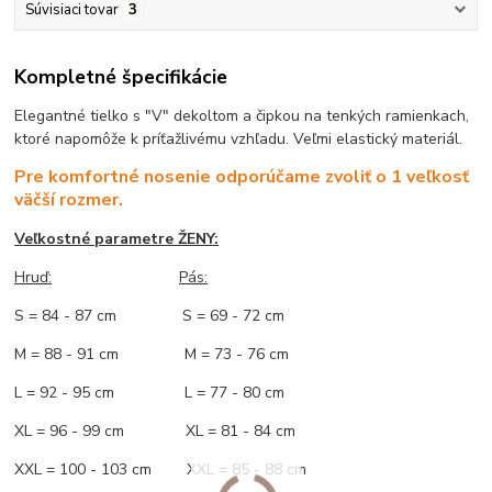
Súvisiaci tovar
3
Kompletné špecifikácie
Elegantné tielko s "V" dekoltom a čipkou na tenkých ramienkach,
ktoré napomôže k príťažlivému vzhľadu. Veľmi elastický materiál.
Pre komfortné nosenie odporúčame zvoliť o 1 veľkosť
väčší rozmer.
Veľkostné parametre ŽENY:
Hruď:
Pás:
S = 84 - 87 cm S = 69 - 72 cm
M = 88 - 91 cm M = 73 - 76 cm
L = 92 - 95 cm L = 77 - 80 cm
XL = 96 - 99 cm XL = 81 - 84 cm
XXL = 100 - 103 cm XXL = 85 - 88 cm