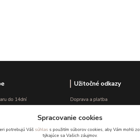
pe
Užitočné odkazy
aru do 14dní
Doprava a platba
nie tovaru
Veľkostné parametre
Spracovanie cookies
Ako nakupovať
eri potrebujú Váš
súhlas
s použitím súborov cookies, aby Vám mohli zo
týkajúce sa Vašich záujmov.