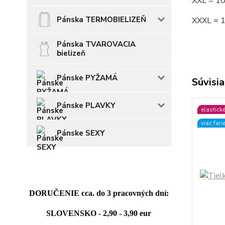
XXL = 1
Pánska TERMOBIELIZEŇ
XXXL = 
Pánska TVAROVACIA
bielizeň
Pánske PYŽAMÁ
Súvisia
Pánske PLAVKY
elastick
viac fari
Pánske SEXY
DORUČENIE cca. do 3 pracovných dní:
SLOVENSKO - 2,90 - 3,90 eur