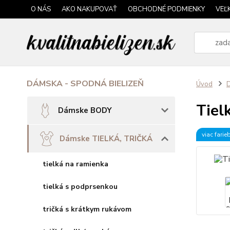
O NÁS
AKO NAKUPOVAŤ
OBCHODNÉ PODMIENKY
VEĽ
DÁMSKA - SPODNÁ BIELIZEŇ
Úvod
Tiel
Dámske BODY
viac farie
Dámske TIELKÁ, TRIČKÁ
tielká na ramienka
tielká s podprsenkou
tričká s krátkym rukávom