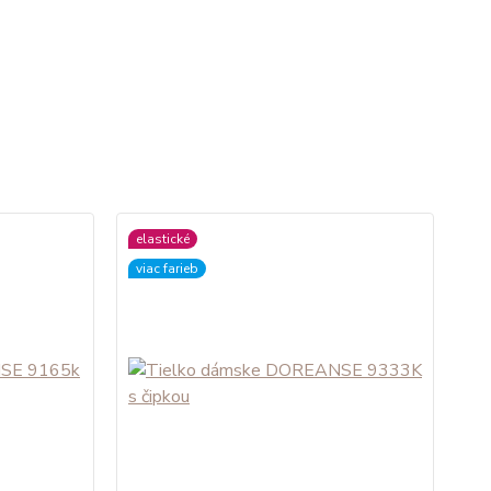
elastické
viac farieb