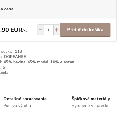
a cena
,90 EUR
Pridať do košíka
/
ks
roduktu:
113
a:
DOREANSE
l:
45% bavlna, 45% modal, 10% elastan
:
S
biela
Detailné spracovanie
Špičkové materiály
Poctivá výroba
Vyrobené v Turecku