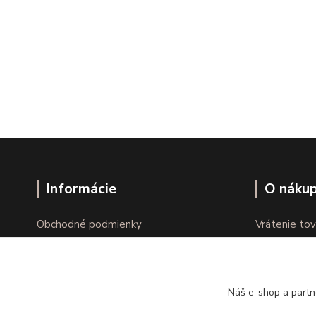
Informácie
O náku
Obchodné podmienky
Vrátenie tov
Ochrana osobných údajov
Online vráte
Kontakty
Reklamácie
Náš e-shop a partn