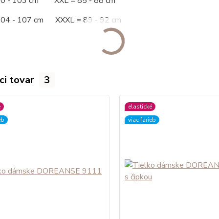
00 - 103 cm XXL = 85 - 88 cm
104 - 107 cm XXXL = 89 - 92 cm
ci tovar
3
é
elastické
eb
viac farieb