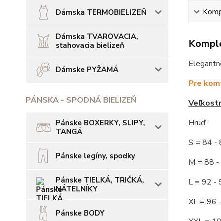
Kompl
Dámska TERMOBIELIZEŇ
Dámska TVAROVACIA,
Komple
sťahovacia bielizeň
Elegantné
Dámske PYŽAMÁ
Pre komf
PÁNSKA - SPODNÁ BIELIZEŇ
Veľkost
Hruď:
Pánske BOXERKY, SLIPY,
TANGÁ
S = 84 
Pánske legíny, spodky
M = 88
Pánske TIELKÁ, TRIČKÁ,
L = 92
NÁTELNÍKY
XL = 96
Pánske BODY