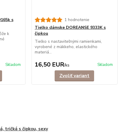
165k s
1 hodnotenie
Tielko dámske DOREANSE 9333K s
čipkou
ôže k
ené
Tielko s nastaviteľnými ramienkami,
vyrobené z mäkkeho, elastického
materiá...
16,50 EUR
Skladom
Skladom
/
ks
Zvoliť variant
á, tričká s čipkou, sexy