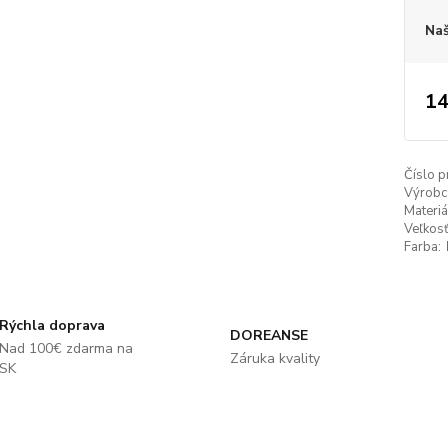
Naš
14
Číslo p
Výrobc
Materiá
Veľkosť
Farba:
Rýchla doprava
DOREANSE
Nad 100€ zdarma na
Záruka kvality
SK