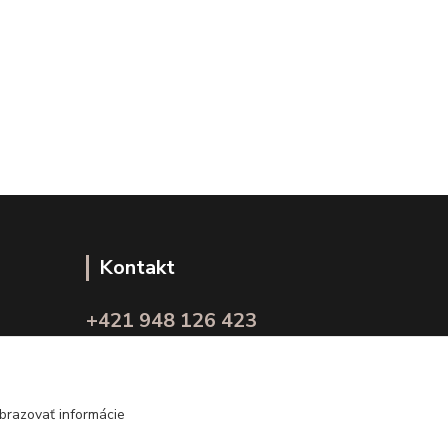
Kontakt
+421 948 126 423
(Po.-Pi. 10.00 - 15.00)
info@kvalitnaBielizen.sk
brazovať informácie