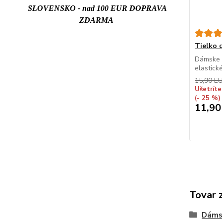
SLOVENSKO - nad 100 EUR DOPRAVA
ZDARMA
Tielko
Dámske t
elastick
15,90 E
Ušetríte
(- 25 %)
11,90
Tovar 
Dáms