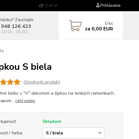
Prihlásenie
EUR
tázku? Zavolajte.
0
ks
 948 126 423
za
0,00 EUR
. 10.00 - 15.00)
la
kou S biela
Ohodnotiť produkt
tné tielko s "V" dekoltom a čipkou na tenkých ramienkach,
napom...
celý popis
tupnosť:
Skladom
kosť / farba: