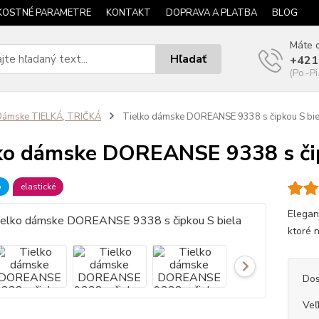
KOSTNÉ PARAMETRE
KONTAKT
DOPRAVA A PLATBA
BLOG
Máte o
Hľadať
+421
(Po.-Pi
Dámske TIELKÁ, TRIČKÁ
Tielko dámske DOREANSE 9338 s čipkou S bie
ko dámske DOREANSE 9338 s čip
b
elastické
Elegan
ktoré 
Dos
Veľ