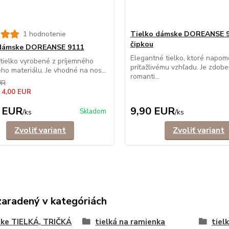
1 hodnotenie
Tielko dámske DOREANSE 9
čipkou
 dámske DOREANSE 9111
Elegantné tielko, ktoré napom
ielko vyrobené z príjemného
príťažlivému vzhľadu. Je zdob
ého materiálu. Je vhodné na nos...
romanti...
UR
 4,00 EUR
 EUR
9,90 EUR
Skladom
/
ks
/
ks
Zvoliť variant
Zvoliť variant
zaradený v kategóriách
ke TIELKÁ, TRIČKÁ
tielká na ramienka
tielk