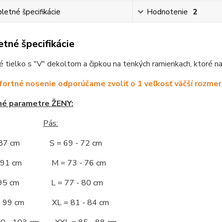
etné špecifikácie
Hodnotenie
2
tné špecifikácie
 tielko s "V" dekoltom a čipkou na tenkých ramienkach, ktoré na
ortné nosenie odporúčame zvoliť o 1 veľkosť väčší rozmer
né parametre ŽENY:
Pás:
- 87 cm S = 69 - 72 cm
 - 91 cm M = 73 - 76 cm
 - 95 cm L = 77 - 80 cm
 - 99 cm XL = 81 - 84 cm