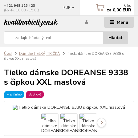
0
ks
+421 948 126 423
EUR
za
0,00 EUR
(Po.-Pi. 10.00 - 15.00)
Menu
Hľadať
Úvod
Dámske TIELKÁ, TRIČKÁ
Tielko dámske DOREANSE 9338 s
čipkou XXL maslová
Tielko dámske DOREANSE 9338
s čipkou XXL maslová
viac farieb
elastické