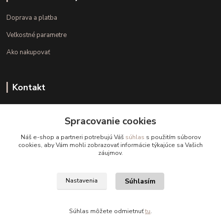
Doprava a platba
Veľkostné parametre
Ako nakupovať
Kontakt
+421 948 126 423
Spracovanie cookies
(Po.-Pi. 10.00 - 15.00)
Náš e-shop a partneri potrebujú Váš
súhlas
s použitím súborov
info@kvalitnaBielizen.sk
cookies, aby Vám mohli zobrazovať informácie týkajúce sa Vašich
záujmov.
Súhlasím
Nastavenia
Copyright © kvalitnabielizen.sk
Súhlas môžete odmietnuť
tu
.