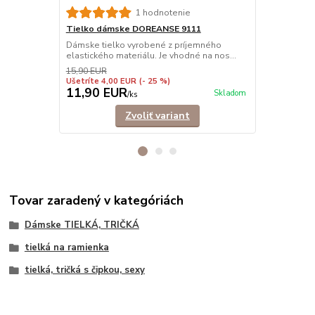
Tielko dám
1 hodnotenie
Elegantné ti
Tielko dámske DOREANSE 9111
príťažlivému
Dámske tielko vyrobené z príjemného
elastického materiálu. Je vhodné na nos...
15,90 EUR
Ušetríte 4,00 EUR
(- 25 %)
11,90 EUR
9,90 EU
Skladom
/
ks
Zvoliť variant
Tovar zaradený v kategóriách
Dámske TIELKÁ, TRIČKÁ
tielká na ramienka
tielká, tričká s čipkou, sexy