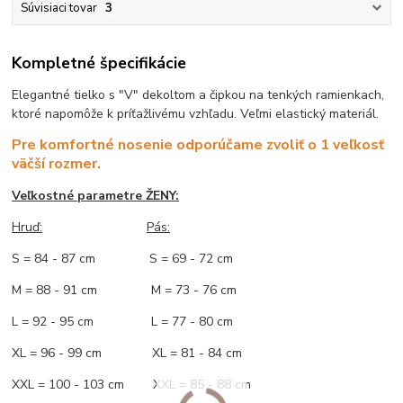
Súvisiaci tovar
3
Kompletné špecifikácie
Elegantné tielko s "V" dekoltom a čipkou na tenkých ramienkach,
ktoré napomôže k príťažlivému vzhľadu. Veľmi elastický materiál.
Pre komfortné nosenie odporúčame zvoliť o 1 veľkosť
väčší rozmer.
Veľkostné parametre ŽENY:
Hruď:
Pás:
S = 84 - 87 cm S = 69 - 72 cm
M = 88 - 91 cm M = 73 - 76 cm
L = 92 - 95 cm L = 77 - 80 cm
XL = 96 - 99 cm XL = 81 - 84 cm
XXL = 100 - 103 cm XXL = 85 - 88 cm