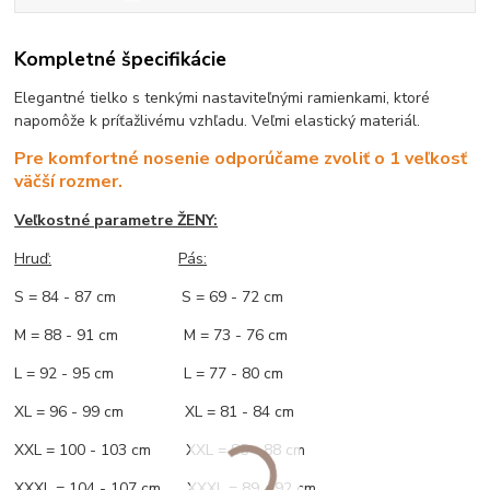
Kompletné špecifikácie
Elegantné tielko s tenkými nastaviteľnými ramienkami, ktoré
napomôže k príťažlivému vzhľadu. Veľmi elastický materiál.
Pre komfortné nosenie odporúčame zvoliť o 1 veľkosť
väčší rozmer.
Veľkostné parametre ŽENY:
Hruď:
Pás:
S = 84 - 87 cm S = 69 - 72 cm
M = 88 - 91 cm M = 73 - 76 cm
L = 92 - 95 cm L = 77 - 80 cm
XL = 96 - 99 cm XL = 81 - 84 cm
XXL = 100 - 103 cm XXL = 85 - 88 cm
XXXL = 104 - 107 cm XXXL = 89 - 92 cm