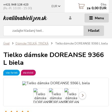
0
ks
+421 948 126 423
EUR
za
0,00 EUR
(Po.-Pi. 10.00 - 15.00)
Menu
Hľadať
Úvod
Dámske TIELKÁ, TRIČKÁ
Tielko dámske DOREANSE 9366 L biela
Tielko dámske DOREANSE 9366
L biela
viac farieb
elastické