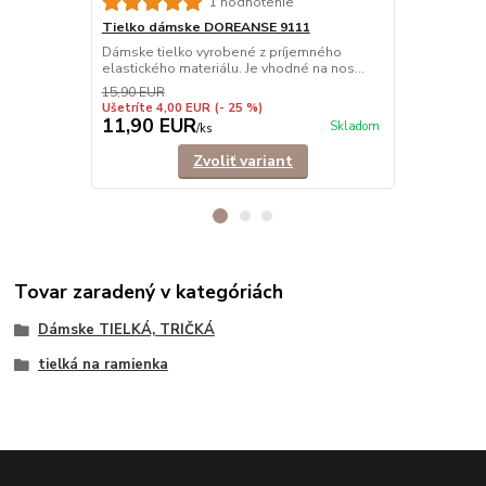
1 hodnotenie
Tielko dámske DOREANSE 9111
Tielko dám
Dámske tielko vyrobené z príjemného
Pohodlné dám
elastického materiálu. Je vhodné na nos...
ramienkami.
košele,...
15,90 EUR
Ušetríte 4,00 EUR
(- 25 %)
11,90 EUR
9,90 EU
Skladom
/
ks
Zvoliť variant
Tovar zaradený v kategóriách
Dámske TIELKÁ, TRIČKÁ
tielká na ramienka