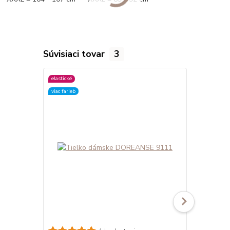
Súvisiaci tovar
3
elastické
elastické
viac farieb
viac farieb