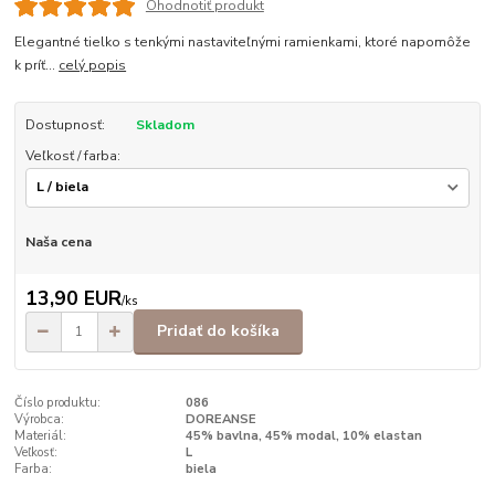
Ohodnotiť produkt
Elegantné tielko s tenkými nastaviteľnými ramienkami, ktoré napomôže
k príť...
celý popis
Dostupnosť:
Skladom
Veľkosť / farba:
Naša cena
13,90 EUR
/
ks
Pridať do košíka
Číslo produktu:
086
Výrobca:
DOREANSE
Materiál:
45% bavlna, 45% modal, 10% elastan
Veľkosť:
L
Farba:
biela