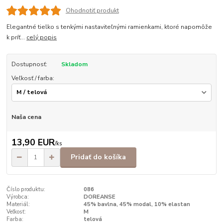
Ohodnotiť produkt
Elegantné tielko s tenkými nastaviteľnými ramienkami, ktoré napomôže
k príť...
celý popis
Dostupnosť:
Skladom
Veľkosť / farba:
Naša cena
13,90 EUR
/
ks
Pridať do košíka
Číslo produktu:
086
Výrobca:
DOREANSE
Materiál:
45% bavlna, 45% modal, 10% elastan
Veľkosť:
M
Farba:
telová