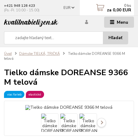
0
ks
+421 948 126 423
EUR
za
0,00 EUR
(Po.-Pi. 10.00 - 15.00)
Menu
Hľadať
Úvod
Dámske TIELKÁ, TRIČKÁ
Tielko dámske DOREANSE 9366 M
telová
Tielko dámske DOREANSE 9366
M telová
viac farieb
elastické