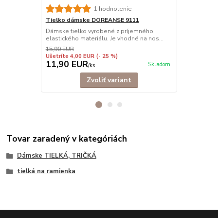
1 hodnotenie
Tielko dámske DOREANSE 9111
Tielko dám
Dámske tielko vyrobené z príjemného
Pohodlné dám
elastického materiálu. Je vhodné na nos...
ramienkami.
košele,...
15,90 EUR
Ušetríte 4,00 EUR
(- 25 %)
11,90 EUR
9,90 EU
Skladom
/
ks
Zvoliť variant
Tovar zaradený v kategóriách
Dámske TIELKÁ, TRIČKÁ
tielká na ramienka