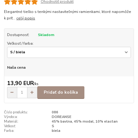
Ohodnotiť produkt
Elegantné tielko s tenkými nastaviteľnými ramienkami, ktoré napomôže
k príť...
celý popis
Dostupnosť:
Skladom
Veľkosť / farba:
Naša cena
13,90 EUR
/
ks
Pridať do košíka
Číslo produktu:
086
Výrobca:
DOREANSE
Materiál:
45% bavlna, 45% modal, 10% elastan
Veľkosť:
S
Farba:
biela