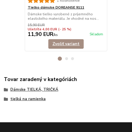
1 hodnotenie
Tielko dámske DOREANSE 9111
Tielko dám
Dámske tielko vyrobené z príjemného
Pohodlné dám
elastického materiálu. Je vhodné na nos...
ramienkami.
košele,...
15,90 EUR
Ušetríte 4,00 EUR
(- 25 %)
11,90 EUR
9,90 EU
Skladom
/
ks
Zvoliť variant
Tovar zaradený v kategóriách
Dámske TIELKÁ, TRIČKÁ
tielká na ramienka