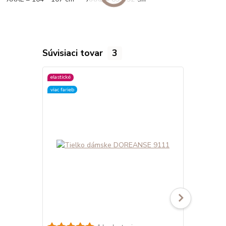
Súvisiaci tovar
3
elastické
elastické
viac farieb
viac farieb