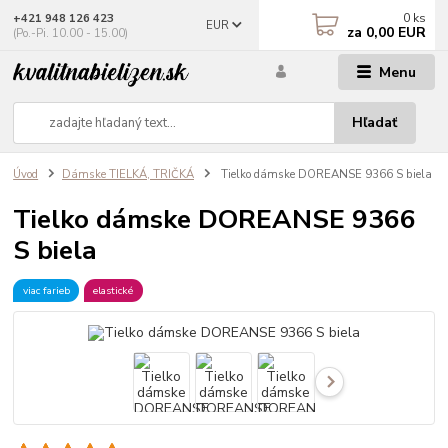
0
ks
+421 948 126 423
EUR
za
0,00 EUR
(Po.-Pi. 10.00 - 15.00)
Menu
Hľadať
Úvod
Dámske TIELKÁ, TRIČKÁ
Tielko dámske DOREANSE 9366 S biela
Tielko dámske DOREANSE 9366
S biela
viac farieb
elastické