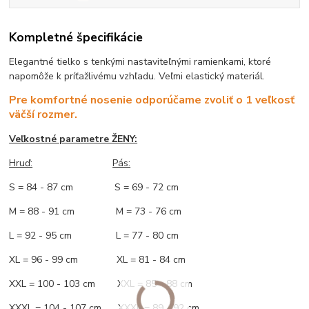
Kompletné špecifikácie
Elegantné tielko s tenkými nastaviteľnými ramienkami, ktoré
napomôže k príťažlivému vzhľadu. Veľmi elastický materiál.
Pre komfortné nosenie odporúčame zvoliť o 1 veľkosť
väčší rozmer.
Veľkostné parametre ŽENY:
Hruď:
Pás:
S = 84 - 87 cm S = 69 - 72 cm
M = 88 - 91 cm M = 73 - 76 cm
L = 92 - 95 cm L = 77 - 80 cm
XL = 96 - 99 cm XL = 81 - 84 cm
XXL = 100 - 103 cm XXL = 85 - 88 cm
XXXL = 104 - 107 cm XXXL = 89 - 92 cm