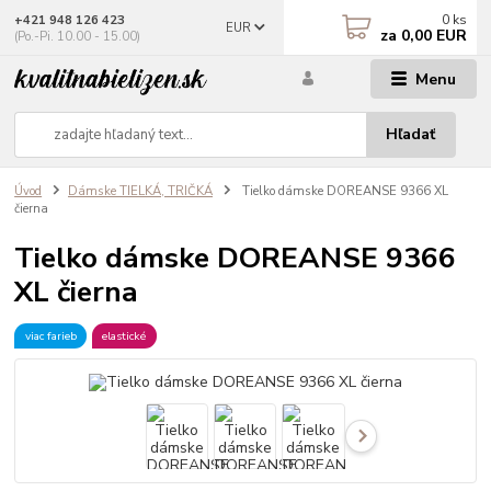
0
ks
+421 948 126 423
EUR
za
0,00 EUR
(Po.-Pi. 10.00 - 15.00)
Menu
Hľadať
Úvod
Dámske TIELKÁ, TRIČKÁ
Tielko dámske DOREANSE 9366 XL
čierna
Tielko dámske DOREANSE 9366
XL čierna
viac farieb
elastické