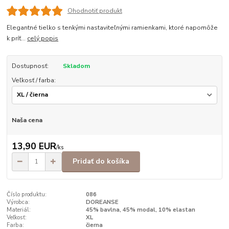
Ohodnotiť produkt
Elegantné tielko s tenkými nastaviteľnými ramienkami, ktoré napomôže
k príť...
celý popis
Dostupnosť:
Skladom
Veľkosť / farba:
Naša cena
13,90 EUR
/
ks
Pridať do košíka
Číslo produktu:
086
Výrobca:
DOREANSE
Materiál:
45% bavlna, 45% modal, 10% elastan
Veľkosť:
XL
Farba:
čierna