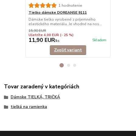
1 hodnotenie
Tielko dámske DOREANSE 9111
Tielko dám
Dámske tielko vyrobené z príjemného
Pohodlné dám
elastického materiálu. Je vhodné na nos...
ramienkami.
košele,...
15,90 EUR
Ušetríte 4,00 EUR
(- 25 %)
11,90 EUR
9,90 EU
Skladom
/
ks
Zvoliť variant
Tovar zaradený v kategóriách
Dámske TIELKÁ, TRIČKÁ
tielká na ramienka