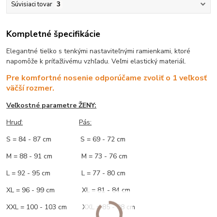
Súvisiaci tovar
3
Kompletné špecifikácie
Elegantné tielko s tenkými nastaviteľnými ramienkami, ktoré
napomôže k príťažlivému vzhľadu. Veľmi elastický materiál.
Pre komfortné nosenie odporúčame zvoliť o 1 veľkosť
väčší rozmer.
Veľkostné parametre ŽENY:
Hruď:
Pás:
S = 84 - 87 cm S = 69 - 72 cm
M = 88 - 91 cm M = 73 - 76 cm
L = 92 - 95 cm L = 77 - 80 cm
XL = 96 - 99 cm XL = 81 - 84 cm
XXL = 100 - 103 cm XXL = 85 - 88 cm