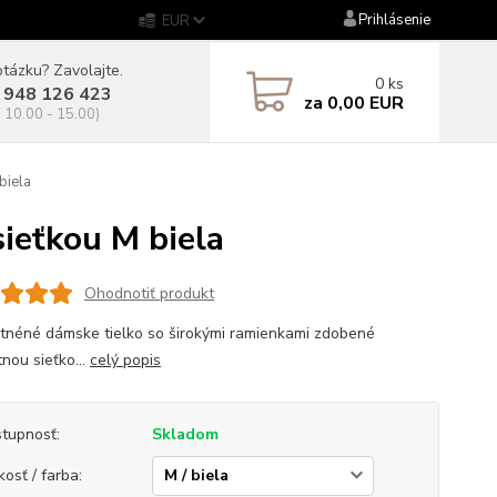
Prihlásenie
EUR
tázku? Zavolajte.
0
ks
 948 126 423
za
0,00 EUR
. 10.00 - 15.00)
biela
eťkou M biela
Ohodnotiť produkt
tnéné dámske tielko so širokými ramienkami zdobené
tnou sieťko...
celý popis
tupnosť:
Skladom
kosť / farba: