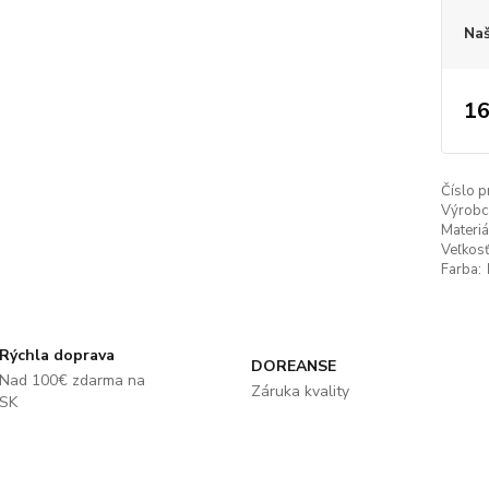
Naš
16
Číslo p
Výrobc
Materiá
Veľkosť
Farba:
Rýchla doprava
DOREANSE
Nad 100€ zdarma na
Záruka kvality
SK