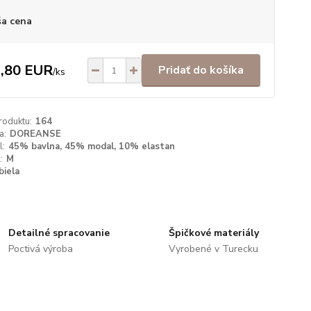
a cena
,80 EUR
Pridať do košíka
/
ks
roduktu:
164
a:
DOREANSE
l:
45% bavlna, 45% modal, 10% elastan
:
M
biela
Detailné spracovanie
Špičkové materiály
Poctivá výroba
Vyrobené v Turecku