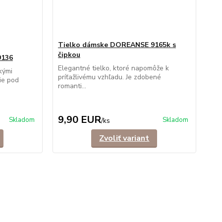
Tielko dámske DOREANSE 9165k s
čipkou
9136
Elegantné tielko, ktoré napomôže k
kými
príťažlivému vzhľadu. Je zdobené
ie pod
romanti...
9,90 EUR
Skladom
Skladom
/
ks
Zvoliť variant