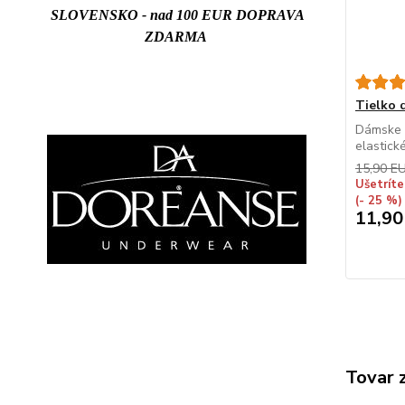
SLOVENSKO - nad 100 EUR DOPRAVA
ZDARMA
Tielko
Dámske t
elastick
15,90 E
Ušetríte
(- 25 %)
11,90
Tovar 