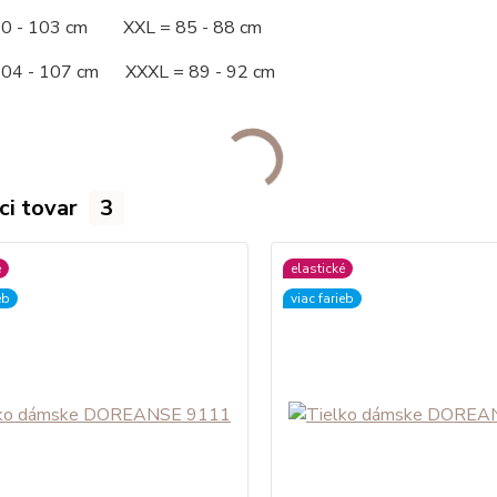
00 - 103 cm XXL = 85 - 88 cm
104 - 107 cm XXXL = 89 - 92 cm
ci tovar
3
é
elastické
eb
viac farieb