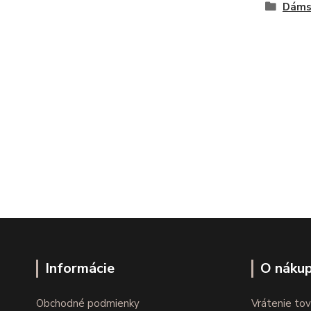
Dáms
Informácie
O náku
Obchodné podmienky
Vrátenie tov