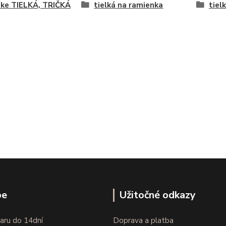
ke TIELKÁ, TRIČKÁ
tielká na ramienka
tielk
pe
Užitočné odkazy
aru do 14dní
Doprava a platba