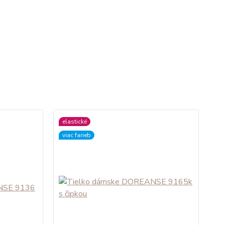
elastické
viac farieb