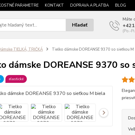
KOSTNÉ PARAMETRE
KONTAKT
DOPRAVA A PLATBA
BLOG
Máte o
Hľadať
+421
(Po.-Pi
Dámske TIELKÁ, TRIČKÁ
Tielko dámske DOREANSE 9370 so sieťkou M 
ko dámske DOREANSE 9370 so si
b
elastické
Elegan
priesvi
Dos
Veľ