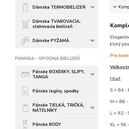
Kompl
Dámska TERMOBIELIZEŇ
Dámska TVAROVACIA,
Komple
sťahovacia bielizeň
Elegantné
Dámske PYŽAMÁ
ktorý pos
Pre komf
PÁNSKA - SPODNÁ BIELIZEŇ
Veľkost
Pánske BOXERKY, SLIPY,
TANGÁ
Hruď:
S = 84 
Pánske legíny, spodky
M = 88
Pánske TIELKÁ, TRIČKÁ,
NÁTELNÍKY
L = 92
Pánske BODY
XL = 96