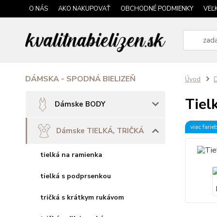
O NÁS
AKO NAKUPOVAŤ
OBCHODNÉ PODMIENKY
VEĽ
DÁMSKA - SPODNÁ BIELIZEŇ
Úvod
Tiel
Dámske BODY
viac farie
Dámske TIELKÁ, TRIČKÁ
tielká na ramienka
tielká s podprsenkou
tričká s krátkym rukávom