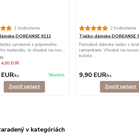
1 hodnotenie
2 hodnotenie
 dámske DOREANSE 9111
Tielko dámske DOREANSE 
ielko vyrobené z príjemného
Pohodlné dámske tielko s širo
ého materiálu. Je vhodné na nos...
ramienkami. Vhodné na nosen
košele,...
UR
 4,00 EUR
 EUR
9,90 EUR
Skladom
/
ks
/
ks
Zvoliť variant
Zvoliť variant
zaradený v kategóriách