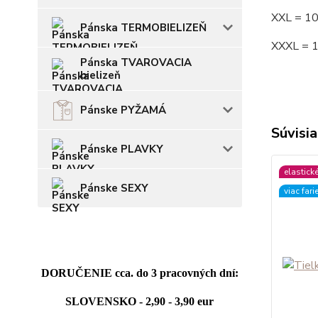
XXL = 1
Pánska TERMOBIELIZEŇ
XXXL = 
Pánska TVAROVACIA
bielizeň
Pánske PYŽAMÁ
Súvisia
Pánske PLAVKY
elastick
Pánske SEXY
viac fari
DORUČENIE cca. do 3 pracovných dní:
SLOVENSKO - 2,90 - 3,90 eur