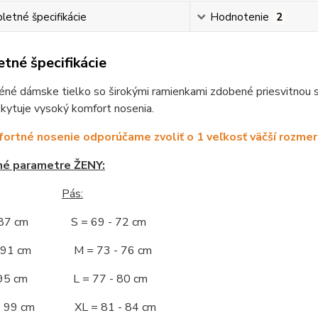
etné špecifikácie
Hodnotenie
2
tné špecifikácie
né dámske tielko so širokými ramienkami zdobené priesvitnou si
kytuje vysoký komfort nosenia.
ortné nosenie odporúčame zvoliť o 1 veľkosť väčší rozmer
né parametre ŽENY:
Pás:
- 87 cm S = 69 - 72 cm
 - 91 cm M = 73 - 76 cm
 - 95 cm L = 77 - 80 cm
 - 99 cm XL = 81 - 84 cm