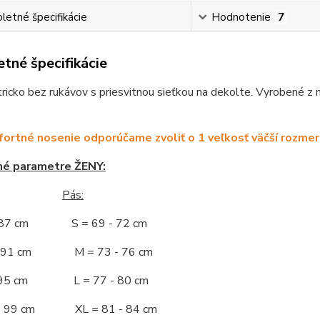
etné špecifikácie
Hodnotenie
7
tné špecifikácie
icko bez rukávov s priesvitnou sieťkou na dekolte. Vyrobené z 
ortné nosenie odporúčame zvoliť o 1 veľkosť väčší rozmer
né parametre ŽENY:
Pás:
- 87 cm S = 69 - 72 cm
 - 91 cm M = 73 - 76 cm
 - 95 cm L = 77 - 80 cm
 - 99 cm XL = 81 - 84 cm