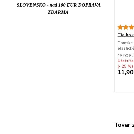
SLOVENSKO - nad 100 EUR DOPRAVA
ZDARMA
Tielko
Dámske t
elastick
15,90 E
Ušetríte
(- 25 %)
11,90
Tovar 