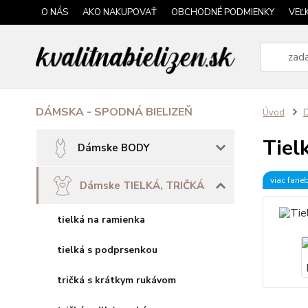
O NÁS
AKO NAKUPOVAŤ
OBCHODNÉ PODMIENKY
VEĽ
DÁMSKA - SPODNÁ BIELIZEŇ
Úvod
Tiel
Dámske BODY
viac farie
Dámske TIELKÁ, TRIČKÁ
tielká na ramienka
tielká s podprsenkou
tričká s krátkym rukávom