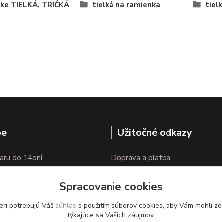
ke TIELKÁ, TRIČKÁ
tielká na ramienka
tielk
pe
Užitočné odkazy
aru do 14dní
Doprava a platba
nie tovaru
Veľkostné parametre
Spracovanie cookies
Ako nakupovať
eri potrebujú Váš
súhlas
s použitím súborov cookies, aby Vám mohli zo
týkajúce sa Vašich záujmov.