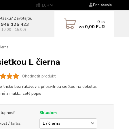
Prihlásenie
EUR
tázku? Zavolajte.
0
ks
 948 126 423
za
0,00 EUR
. 10.00 - 15.00)
ierna
eťkou L čierna
Ohodnotiť produkt
 tricko bez rukávov s priesvitnou sieťkou na dekolte.
né z mäkk...
celý popis
tupnosť:
Skladom
kosť / farba: