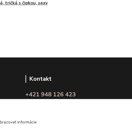
á, tričká s čipkou, sexy
Kontakt
+421 948 126 423
(Po.-Pi. 10.00 - 15.00)
info@kvalitnaBielizen.sk
brazovať informácie