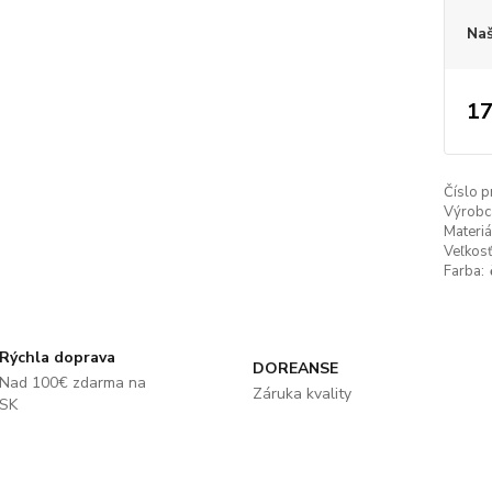
Naš
17
Číslo p
Výrobc
Materiá
Veľkosť
Farba:
Rýchla doprava
DOREANSE
Nad 100€ zdarma na
Záruka kvality
SK