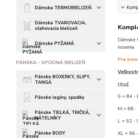
Kompl
Dámska TERMOBIELIZEŇ
Dámska TVAROVACIA,
Komple
sťahovacia bielizeň
Dámske tr
Dámske PYŽAMÁ
nosenia.
Pre komf
PÁNSKA - SPODNÁ BIELIZEŇ
Veľkost
Pánske BOXERKY, SLIPY,
TANGÁ
Hruď:
S = 84 
Pánske legíny, spodky
M = 88
Pánske TIELKÁ, TRIČKÁ,
NÁTELNÍKY
L = 92
Pánske BODY
XL = 96