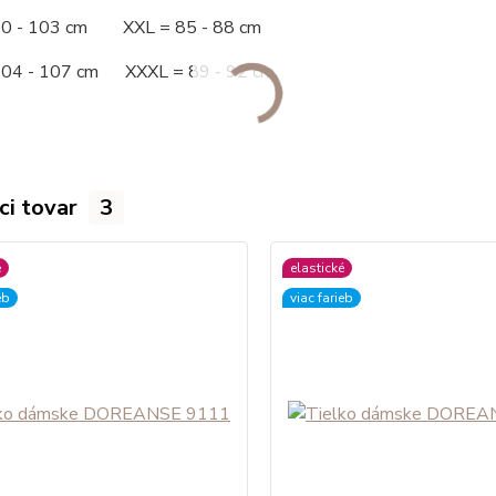
00 - 103 cm XXL = 85 - 88 cm
104 - 107 cm XXXL = 89 - 92 cm
ci tovar
3
é
elastické
eb
viac farieb