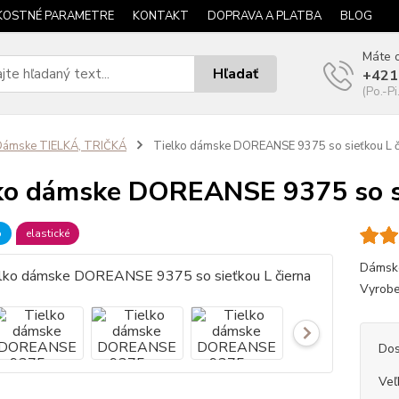
KOSTNÉ PARAMETRE
KONTAKT
DOPRAVA A PLATBA
BLOG
Máte o
Hľadať
+421
(Po.-Pi
Dámske TIELKÁ, TRIČKÁ
Tielko dámske DOREANSE 9375 so sieťkou L č
ko dámske DOREANSE 9375 so si
b
elastické
Dámske
Vyrobe
Dos
Veľ