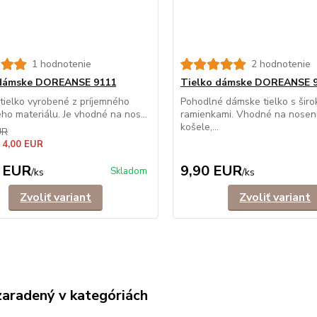
1 hodnotenie
2 hodnotenie
 dámske DOREANSE 9111
Tielko dámske DOREANSE 
ielko vyrobené z príjemného
Pohodlné dámske tielko s širo
ého materiálu. Je vhodné na nos...
ramienkami. Vhodné na nosen
košele,...
UR
 4,00 EUR
 EUR
9,90 EUR
Skladom
/
ks
/
ks
Zvoliť variant
Zvoliť variant
zaradený v kategóriách