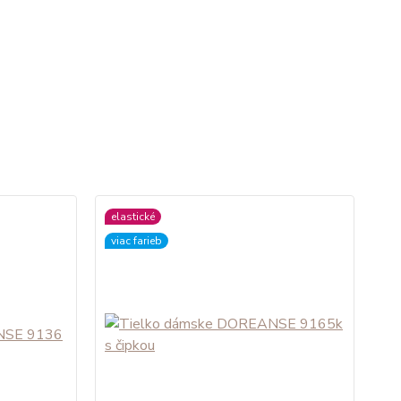
elastické
viac farieb