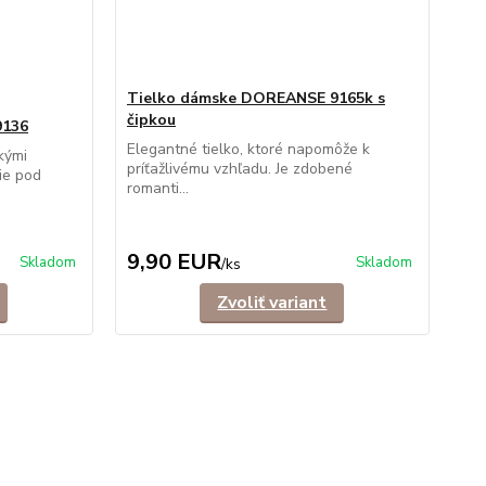
Tielko dámske DOREANSE 9165k s
čipkou
9136
Elegantné tielko, ktoré napomôže k
kými
príťažlivému vzhľadu. Je zdobené
ie pod
romanti...
9,90 EUR
Skladom
Skladom
/
ks
Zvoliť variant