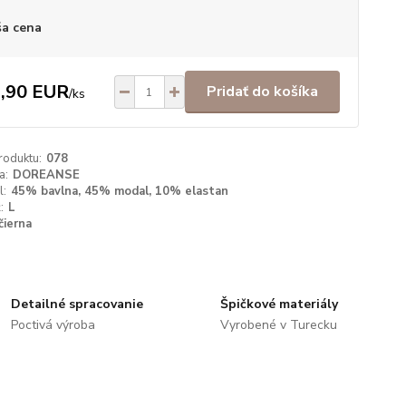
a cena
,90 EUR
Pridať do košíka
/
ks
roduktu:
078
a:
DOREANSE
l:
45% bavlna, 45% modal, 10% elastan
:
L
čierna
Detailné spracovanie
Špičkové materiály
Poctivá výroba
Vyrobené v Turecku