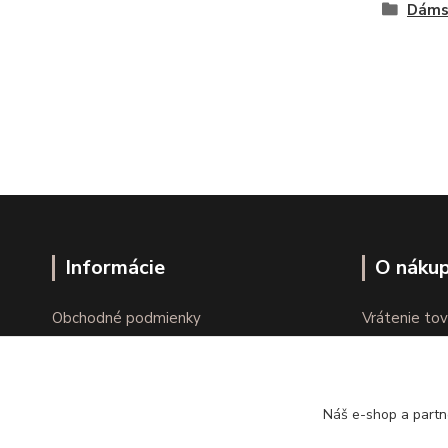
Dáms
Informácie
O náku
Obchodné podmienky
Vrátenie tov
Ochrana osobných údajov
Online vráte
Kontakty
Reklamácie
Náš e-shop a partn