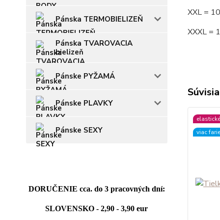
XXL = 1
Pánska TERMOBIELIZEŇ
XXXL = 
Pánska TVAROVACIA
bielizeň
Pánske PYŽAMÁ
Súvisia
Pánske PLAVKY
elastick
Pánske SEXY
viac fari
DORUČENIE cca. do 3 pracovných dní:
SLOVENSKO - 2,90 - 3,90 eur