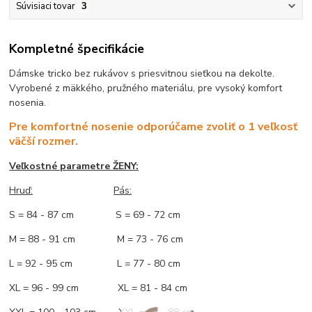
Súvisiaci tovar
3
Kompletné špecifikácie
Dámske tricko bez rukávov s priesvitnou sieťkou na dekolte.
Vyrobené z mäkkého, pružného materiálu, pre vysoký komfort
nosenia.
Pre komfortné nosenie odporúčame zvoliť o 1 veľkosť
väčší rozmer.
Veľkostné parametre ŽENY:
Hruď:
Pás:
S = 84 - 87 cm S = 69 - 72 cm
M = 88 - 91 cm M = 73 - 76 cm
L = 92 - 95 cm L = 77 - 80 cm
XL = 96 - 99 cm XL = 81 - 84 cm