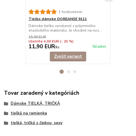
1 hodnotenie
Tielko dámske DOREANSE 9111
Tielko dám
Dámske tielko vyrobené z príjemného
Pohodlné dám
elastického materiálu. Je vhodné na nos...
ramienkami.
košele,...
15,90 EUR
Ušetríte 4,00 EUR
(- 25 %)
11,90 EUR
9,90 EU
Skladom
/
ks
Zvoliť variant
Tovar zaradený v kategóriách
Dámske TIELKÁ, TRIČKÁ
tielká na ramienka
tielká, tričká s čipkou, sexy