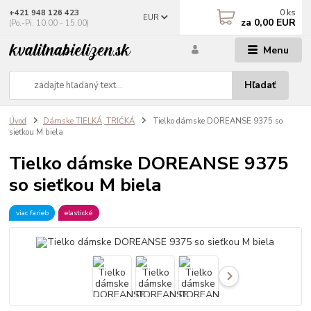
0
ks
+421 948 126 423
EUR
za
0,00 EUR
(Po.-Pi. 10.00 - 15.00)
Menu
Hľadať
Úvod
Dámske TIELKÁ, TRIČKÁ
Tielko dámske DOREANSE 9375 so
sieťkou M biela
Tielko dámske DOREANSE 9375
so sieťkou M biela
viac farieb
elastické