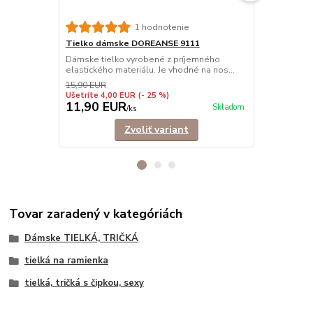
1 hodnotenie
Tielko dámske DOREANSE 9111
Tielko dám
Dámske tielko vyrobené z príjemného
Pohodlné dám
elastického materiálu. Je vhodné na nos...
ramienkami.
košele,...
15,90 EUR
Ušetríte 4,00 EUR
(- 25 %)
11,90 EUR
9,90 EU
Skladom
/
ks
Zvoliť variant
Tovar zaradený v kategóriách
Dámske TIELKÁ, TRIČKÁ
tielká na ramienka
tielká, tričká s čipkou, sexy