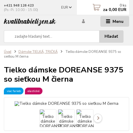
0
ks
+421 948 126 423
EUR
za
0,00 EUR
(Po.-Pi. 10.00 - 15.00)
Menu
Hľadať
Úvod
Dámske TIELKÁ, TRIČKÁ
Tielko dámske DOREANSE 9375 so
sieťkou M čierna
Tielko dámske DOREANSE 9375
so sieťkou M čierna
viac farieb
elastické