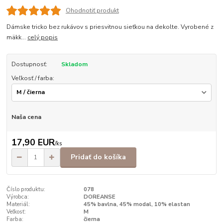
Ohodnotiť produkt
Dámske tricko bez rukávov s priesvitnou sieťkou na dekolte. Vyrobené z
mäkk...
celý popis
Dostupnosť:
Skladom
Veľkosť / farba:
Naša cena
17,90 EUR
/
ks
Pridať do košíka
Číslo produktu:
078
Výrobca:
DOREANSE
Materiál:
45% bavlna, 45% modal, 10% elastan
Veľkosť:
M
Farba:
čierna