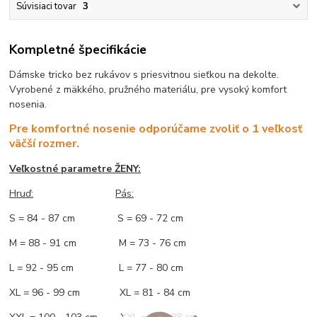
Súvisiaci tovar
3
Kompletné špecifikácie
Dámske tricko bez rukávov s priesvitnou sieťkou na dekolte.
Vyrobené z mäkkého, pružného materiálu, pre vysoký komfort
nosenia.
Pre komfortné nosenie odporúčame zvoliť o 1 veľkosť
väčší rozmer.
Veľkostné parametre ŽENY:
Hruď:
Pás:
S = 84 - 87 cm S = 69 - 72 cm
M = 88 - 91 cm M = 73 - 76 cm
L = 92 - 95 cm L = 77 - 80 cm
XL = 96 - 99 cm XL = 81 - 84 cm