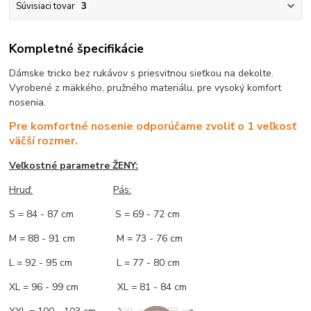
Súvisiaci tovar
3
Kompletné špecifikácie
Dámske tricko bez rukávov s priesvitnou sieťkou na dekolte.
Vyrobené z mäkkého, pružného materiálu, pre vysoký komfort
nosenia.
Pre komfortné nosenie odporúčame zvoliť o 1 veľkosť
väčší rozmer.
Veľkostné parametre ŽENY:
Hruď:
Pás:
S = 84 - 87 cm S = 69 - 72 cm
M = 88 - 91 cm M = 73 - 76 cm
L = 92 - 95 cm L = 77 - 80 cm
XL = 96 - 99 cm XL = 81 - 84 cm