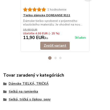
1 hodnotenie
Tielko dámske DOREANSE 9111
Tielko dám
Dámske tielko vyrobené z príjemného
Pohodlné dám
elastického materiálu. Je vhodné na nos...
ramienkami.
košele,...
15,90 EUR
Ušetríte 4,00 EUR
(- 25 %)
11,90 EUR
9,90 EU
Skladom
/
ks
Zvoliť variant
Tovar zaradený v kategóriách
Dámske TIELKÁ, TRIČKÁ
tielká na ramienka
tielká, tričká s čipkou, sexy