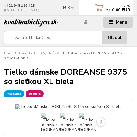
0
ks
+421 948 126 423
EUR
za
0,00 EUR
(Po.-Pi. 10.00 - 15.00)
Menu
Hľadať
Úvod
Dámske TIELKÁ, TRIČKÁ
Tielko dámske DOREANSE 9375 so
sieťkou XL biela
Tielko dámske DOREANSE 9375
so sieťkou XL biela
viac farieb
elastické