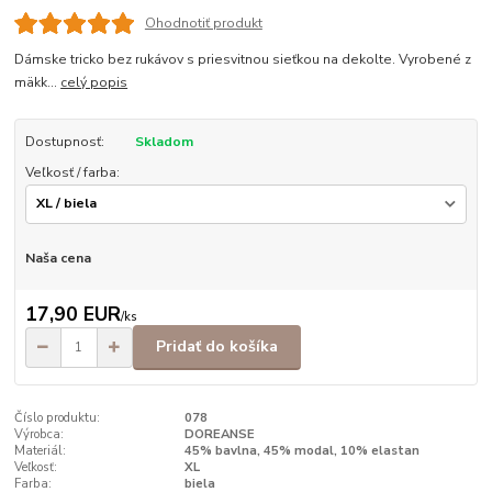
Ohodnotiť produkt
Dámske tricko bez rukávov s priesvitnou sieťkou na dekolte. Vyrobené z
mäkk...
celý popis
Dostupnosť:
Skladom
Veľkosť / farba:
Naša cena
17,90 EUR
/
ks
Pridať do košíka
Číslo produktu:
078
Výrobca:
DOREANSE
Materiál:
45% bavlna, 45% modal, 10% elastan
Veľkosť:
XL
Farba:
biela