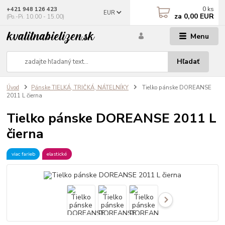
0
ks
+421 948 126 423
EUR
za
0,00 EUR
(Po.-Pi. 10.00 - 15.00)
Menu
Hľadať
Úvod
Pánske TIELKÁ, TRIČKÁ, NÁTELNÍKY
Tielko pánske DOREANSE
2011 L čierna
Tielko pánske DOREANSE 2011 L
čierna
viac farieb
elastické