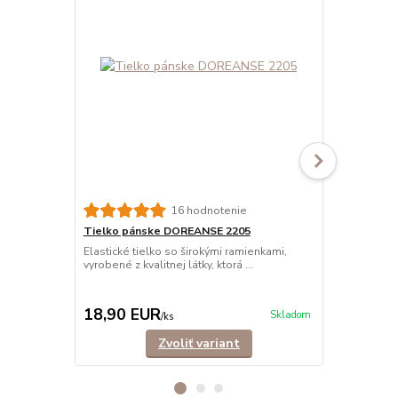
16 hodnotenie
Tielko pánske DOREANSE 2205
Tielko pán
Elastické tielko so širokými ramienkami,
Elastické ti
vyrobené z kvalitnej látky, ktorá ...
vyrobené z kva
18,90 EUR
17,90 E
Skladom
/
ks
Zvoliť variant