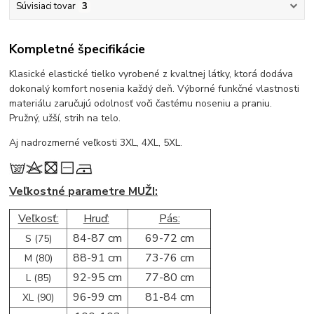
Súvisiaci tovar
3
Kompletné špecifikácie
Klasické elastické tielko vyrobené z kvaltnej látky, ktorá dodáva
dokonalý komfort nosenia každý deň. Výborné funkčné vlastnosti
materiálu zaručujú odolnosť voči častému noseniu a praniu.
Pružný, užší, strih na telo.
Aj nadrozmerné veľkosti 3XL, 4XL, 5XL.
Veľkostné parametre MUŽI:
Veľkosť:
Hruď:
Pás:
84-87 cm
69-72 cm
S (75)
88-91 cm
73-76 cm
M (80)
92-95 cm
77-80 cm
L (85)
96-99 cm
81-84 cm
XL (90)