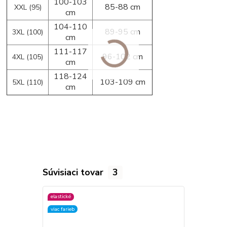
100-103
85-88 cm
XXL (95)
cm
104-110
89-95 cm
3XL (100)
cm
111-117
96-102 cm
4XL (105)
cm
118-124
103-109 cm
5XL (110)
cm
Súvisiaci tovar
3
elastické
elastické
viac farieb
viac farieb