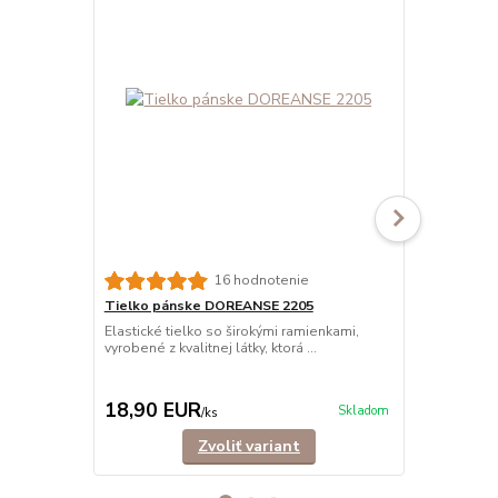
16 hodnotenie
Tielko pánske DOREANSE 2205
Tielko pán
Elastické tielko so širokými ramienkami,
Elastické ti
vyrobené z kvalitnej látky, ktorá ...
vyrobené z kva
18,90 EUR
17,90 E
Skladom
/
ks
Zvoliť variant