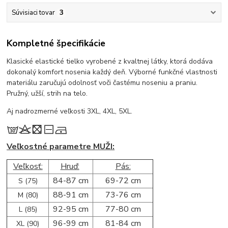
Súvisiaci tovar
3
Kompletné špecifikácie
Klasické elastické tielko vyrobené z kvaltnej látky, ktorá dodáva
dokonalý komfort nosenia každý deň. Výborné funkčné vlastnosti
materiálu zaručujú odolnosť voči častému noseniu a praniu.
Pružný, užší, strih na telo.
Aj nadrozmerné veľkosti 3XL, 4XL, 5XL.
Veľkostné parametre MUŽI:
Veľkosť:
Hruď:
Pás:
84-87 cm
69-72 cm
S (75)
88-91 cm
73-76 cm
M (80)
92-95 cm
77-80 cm
L (85)
96-99 cm
81-84 cm
XL (90)