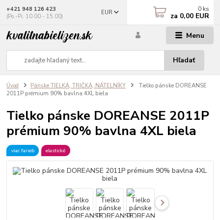
0
ks
+421 948 126 423
EUR
za
0,00 EUR
(Po.-Pi. 10.00 - 15.00)
Menu
Hľadať
Úvod
Pánske TIELKÁ, TRIČKÁ, NÁTELNÍKY
Tielko pánske DOREANSE
2011P prémium 90% bavlna 4XL biela
Tielko pánske DOREANSE 2011P
prémium 90% bavlna 4XL biela
viac farieb
elastické