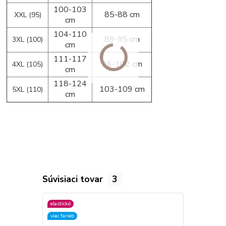
100-103
85-88 cm
XXL (95)
cm
104-110
89-95 cm
3XL (100)
cm
111-117
96-102 cm
4XL (105)
cm
118-124
103-109 cm
5XL (110)
cm
Súvisiaci tovar
3
elastické
elastické
viac farieb
viac farieb