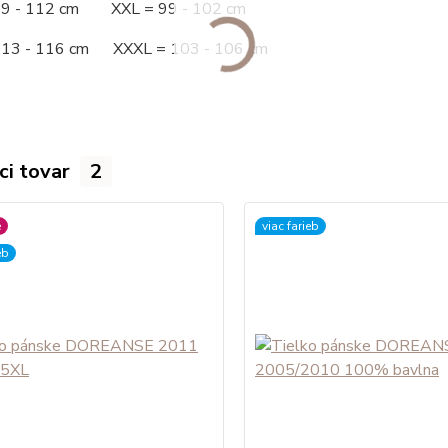
09 - 112 cm XXL = 99 - 102 cm
113 - 116 cm XXXL = 103 - 106 cm
ci tovar
2
é
viac farieb
eb