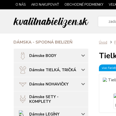
O NÁS
AKO NAKUPOVAŤ
OBCHODNÉ PODMIENKY
VEĽ
DÁMSKA - SPODNÁ BIELIZEŇ
Úvod
P
Tiel
Dámske BODY
viac farie
Dámske TIELKÁ, TRIČKÁ
Dámske NOHAVIČKY
Dámske SETY -
KOMPLETY
Dámske LEGÍNY