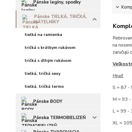
Pánske legíny, spodky
Kompl
Pánske TIELKÁ, TRIČKÁ,
NÁTELNÍKY
Komple
tielká na ramienka
Rebrované
na noseni
tričká s krátkym rukávom
zaručujú 
tričká s dlhým rukávom
Veľkost
tielká, tričká sexy
Hruď
:
tielká, tričká termo
S = 87 
M = 93
Pánske BODY
L = 99 
Pánska TERMOBIELIZEŇ
XL = 10