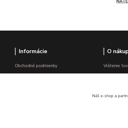
NÁTE
Informácie
O náku
Obchodné podmienky
Vrátenie tov
Ochrana osobných údajov
Online vráte
Kontakty
Reklamácie
Náš e-shop a partn