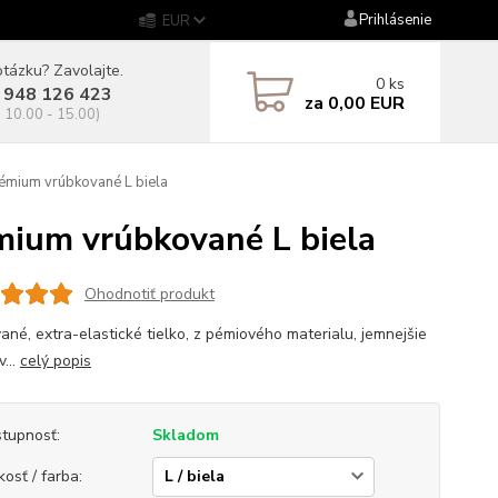
Prihlásenie
EUR
tázku? Zavolajte.
0
ks
 948 126 423
za
0,00 EUR
. 10.00 - 15.00)
mium vrúbkované L biela
ium vrúbkované L biela
Ohodnotiť produkt
ané, extra-elastické tielko, z pémiového materialu, jemnejšie
...
celý popis
tupnosť:
Skladom
kosť / farba: