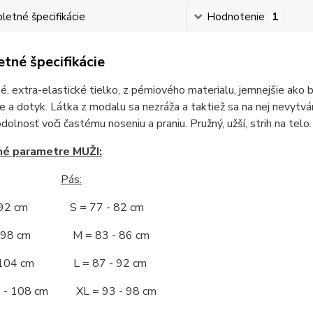
etné špecifikácie
Hodnotenie
1
tné špecifikácie
, extra-elastické tielko, z pémiového materialu, jemnejšie ako 
e a dotyk. Látka z modalu sa nezráža a taktiež sa na nej nevytvá
odolnosť voči častému noseniu a praniu. Pružný, užší, strih na telo.
né parametre MUŽI:
Pás:
- 92 cm S = 77 - 82 cm
 - 98 cm M = 83 - 86 cm
- 104 cm L = 87 - 92 cm
5 - 108 cm XL = 93 - 98 cm