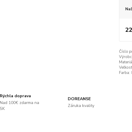
Naš
22
Číslo p
Výrobc
Materiá
Veľkosť
Farba:
Rýchla doprava
DOREANSE
Nad 100€ zdarma na
Záruka kvality
SK