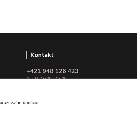
Kontakt
+421 948 126 423
(Po.-Pi. 10.00 - 15.00)
info@kvalitnaBielizen.sk
brazovať informácie