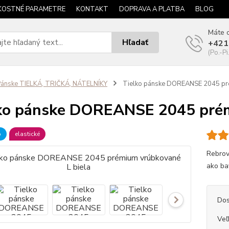
KOSTNÉ PARAMETRE
KONTAKT
DOPRAVA A PLATBA
BLOG
Máte o
Hľadať
+421
(Po.-Pi
ánske TIELKÁ, TRIČKÁ, NÁTELNÍKY
Tielko pánske DOREANSE 2045 pré
ko pánske DOREANSE 2045 prém
b
elastické
Rebrov
ako bav
Dos
Veľ