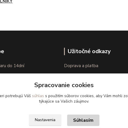
LNÍKY
pe
Užitočné odkazy
aru do 14dní
Doprava a platba
nie tovaru
Veľkostné parametre
Spracovanie cookies
Ako nakupovať
eri potrebujú Váš
súhlas
s použitím súborov cookies, aby Vám mohli zo
týkajúce sa Vašich záujmov.
Súhlasím
Nastavenia