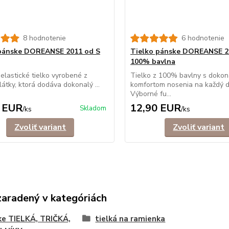
8 hodnotenie
6 hodnotenie
pánske DOREANSE 2011 od S
Tielko pánske DOREANSE 2
100% bavlna
 elastické tielko vyrobené z
Tielko z 100% bavlny s doko
látky, ktorá dodáva dokonalý ...
komfortom nosenia na každý d
Výborné fu...
 EUR
12,90 EUR
Skladom
/
ks
/
ks
Zvoliť variant
Zvoliť variant
zaradený v kategóriách
e TIELKÁ, TRIČKÁ,
tielká na ramienka