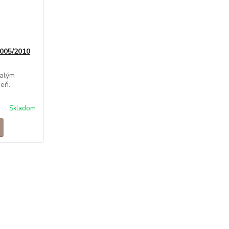
005/2010
nalým
eň.
Skladom