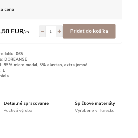
a cena
,50 EUR
Pridať do košíka
/
ks
roduktu:
065
a:
DOREANSE
l:
95% micro modal, 5% elastan, extra jemné
:
L
biela
Detailné spracovanie
Špičkové materiály
Poctivá výroba
Vyrobené v Turecku