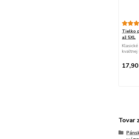
Tielko 
až 5XL
Klasické
kvaltnej 
17,90
Tovar 
Pánsk