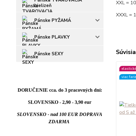
Pánska TVAROVACIA
XXL = 1
bielizeň
XXXL = 
Pánske PYŽAMÁ
Pánske PLAVKY
Súvisia
Pánske SEXY
elastick
viac fari
DORUČENIE cca. do 3 pracovných dní:
SLOVENSKO - 2,90 - 3,90 eur
SLOVENSKO - nad 100 EUR DOPRAVA
ZDARMA