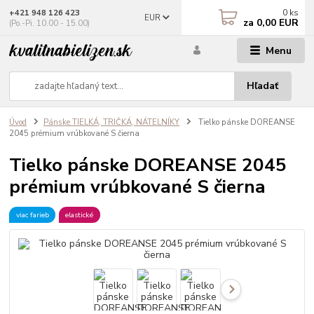
0
ks
+421 948 126 423
EUR
za
0,00 EUR
(Po.-Pi. 10.00 - 15.00)
Menu
Hľadať
Úvod
Pánske TIELKÁ, TRIČKÁ, NÁTELNÍKY
Tielko pánske DOREANSE
2045 prémium vrúbkované S čierna
Tielko pánske DOREANSE 2045
prémium vrúbkované S čierna
viac farieb
elastické