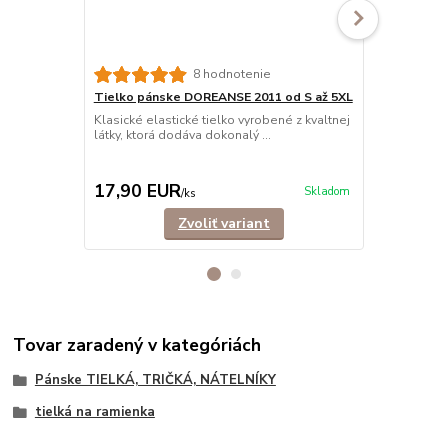
8 hodnotenie
Tielko pánske DOREANSE 2011 od S až 5XL
Tielko pán
bavlna
Klasické elastické tielko vyrobené z kvaltnej
látky, ktorá dodáva dokonalý ...
Tielko z 10
komfortom n
fu...
17,90 EUR
12,90 E
Skladom
/
ks
Zvoliť variant
Tovar zaradený v kategóriách
Pánske TIELKÁ, TRIČKÁ, NÁTELNÍKY
tielká na ramienka