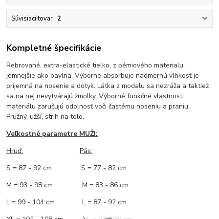
Súvisiaci tovar
2
Kompletné špecifikácie
Rebrované, extra-elastické tielko, z pémiového materialu,
jemnejšie ako bavlna. Výborne absorbuje nadmernú vlhkosť je
príjemná na nosenie a dotyk. Látka z modalu sa nezráža a taktiež
sa na nej nevytvárajú žmolky. Výborné funkčné vlastnosti
materiálu zaručujú odolnosť voči častému noseniu a praniu.
Pružný, užší, strih na telo.
Veľkostné parametre MUŽI:
Hruď
:
Pás:
S = 87 - 92 cm S = 77 - 82 cm
M = 93 - 98 cm M = 83 - 86 cm
L = 99 - 104 cm L = 87 - 92 cm