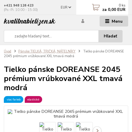
0
ks
+421 948 126 423
EUR
za
0,00 EUR
(Po.-Pi. 10.00 - 15.00)
Menu
Hľadať
Úvod
Pánske TIELKÁ, TRIČKÁ, NÁTELNÍKY
Tielko pánske DOREANSE
2045 prémium vrúbkované XXL tmavá modrá
Tielko pánske DOREANSE 2045
prémium vrúbkované XXL tmavá
modrá
viac farieb
elastické