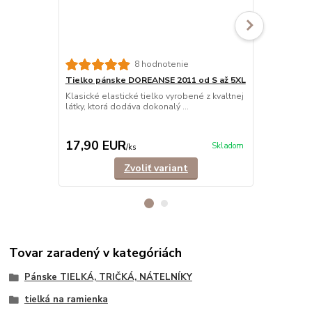
8 hodnotenie
Tielko pánske DOREANSE 2011 od S až 5XL
Tielko pán
bavlna
Klasické elastické tielko vyrobené z kvaltnej
látky, ktorá dodáva dokonalý ...
Tielko z 10
komfortom n
fu...
17,90 EUR
12,90 E
Skladom
/
ks
Zvoliť variant
Tovar zaradený v kategóriách
Pánske TIELKÁ, TRIČKÁ, NÁTELNÍKY
tielká na ramienka