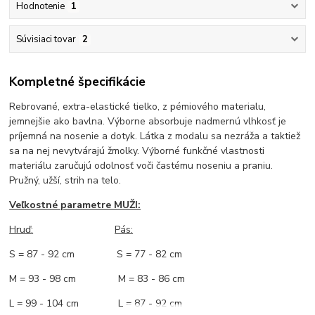
Hodnotenie
1
Súvisiaci tovar
2
Kompletné špecifikácie
Rebrované, extra-elastické tielko, z pémiového materialu,
jemnejšie ako bavlna. Výborne absorbuje nadmernú vlhkosť je
príjemná na nosenie a dotyk. Látka z modalu sa nezráža a taktiež
sa na nej nevytvárajú žmolky. Výborné funkčné vlastnosti
materiálu zaručujú odolnosť voči častému noseniu a praniu.
Pružný, užší, strih na telo.
Veľkostné parametre MUŽI:
Hruď
:
Pás:
S = 87 - 92 cm S = 77 - 82 cm
M = 93 - 98 cm M = 83 - 86 cm
L = 99 - 104 cm L = 87 - 92 cm