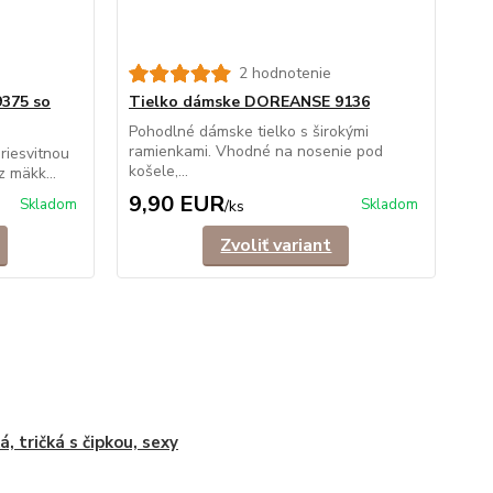
2 hodnotenie
375 so
Tielko dámske DOREANSE 9136
Pohodlné dámske tielko s širokými
ramienkami. Vhodné na nosenie pod
riesvitnou
košele,...
 mäkk...
9,90 EUR
Skladom
Skladom
/
ks
Zvoliť variant
á, tričká s čipkou, sexy