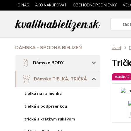
O NÁS
AKO NAKUPOVAŤ
OBCHODNÉ PODMIENKY
VEĽ
DÁMSKA - SPODNÁ BIELIZEŇ
Úvod
Trič
Dámske BODY
elastické
Dámske TIELKÁ, TRIČKÁ
tielká na ramienka
tielká s podprsenkou
tričká s krátkym rukávom