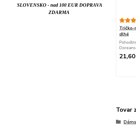
SLOVENSKO - nad 100 EUR DOPRAVA
ZDARMA
Tričko
dlhé
Pohodlný
Doreanse
21,60
Tovar 
Dáms