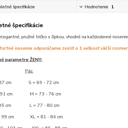
etné špecifikácie
Hodnotenie
1
tné špecifikácie
egantné, pružné tričko s čipkou, vhodné na každodenné nosenie. P
ortné nosenie odporúčame zvoliť o 1 veľkosť väčší rozmer
né parametre ŽENY:
Pás:
- 87 cm S = 69 - 72 cm
 - 91 cm M = 73 - 76 cm
 - 95 cm L = 77 - 80 cm
 - 99 cm XL = 81 - 84 cm