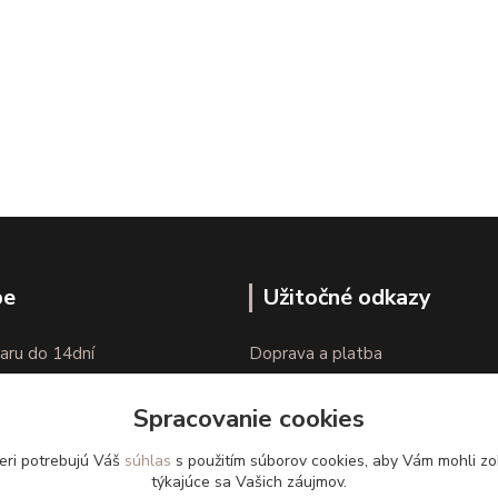
pe
Užitočné odkazy
aru do 14dní
Doprava a platba
nie tovaru
Veľkostné parametre
Spracovanie cookies
Ako nakupovať
eri potrebujú Váš
súhlas
s použitím súborov cookies, aby Vám mohli zo
týkajúce sa Vašich záujmov.