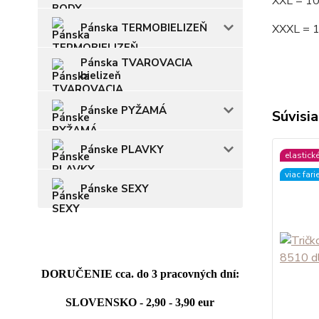
XXL = 1
Pánska TERMOBIELIZEŇ
XXXL = 
Pánska TVAROVACIA
bielizeň
Pánske PYŽAMÁ
Súvisia
Pánske PLAVKY
elastick
viac fari
Pánske SEXY
DORUČENIE cca. do 3 pracovných dní:
SLOVENSKO - 2,90 - 3,90 eur