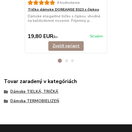
4 hodnotenie
Tričko dámske DOREANSE 9323 s čipkou
Tielko dám
Dámske elegantné tričko s čipkou, vhodné
Dámske trick
na každodenné nosenie. Príjemný, p...
sieťkou na d
19,80 EUR
17,90 E
Skladom
/
ks
Zvoliť variant
Tovar zaradený v kategóriách
Dámske TIELKÁ, TRIČKÁ
Dámska TERMOBIELIZEŇ