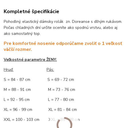
Kompletné špecifikácie
Pohodlný, elastický dámsky rolák zn. Doreanse s dlhým rukávom.
Počas chladných dní určite oceníte ako spodnú vrstvu, alebo aj
ako samostatný top.
Pre komfortné nosenie odporúčame zvoliť o 1 veľkosť
väčší rozmer.
Veľkostné parametre ŽENY:
Hruď:
Pás:
S = 84 - 87 cm S = 69 - 72 cm
M = 88 - 91 cm M = 73 - 76 cm
L = 92 - 95 cm L = 77 - 80 cm
XL = 96 - 99 cm XL = 81 - 84 cm
XXL = 100 - 103 cm XXL = 85 - 88 cm