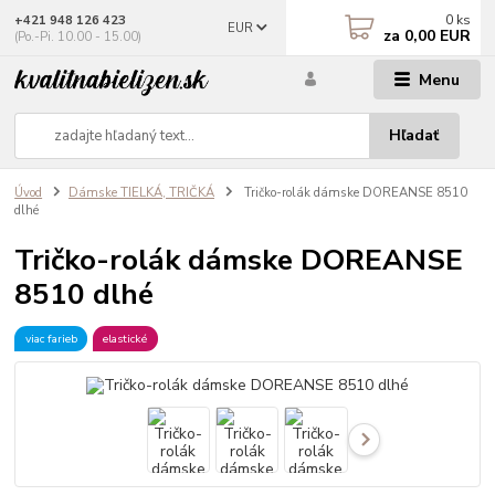
0
ks
+421 948 126 423
EUR
za
0,00 EUR
(Po.-Pi. 10.00 - 15.00)
Menu
Hľadať
Úvod
Dámske TIELKÁ, TRIČKÁ
Tričko-rolák dámske DOREANSE 8510
dlhé
Tričko-rolák dámske DOREANSE
8510 dlhé
viac farieb
elastické