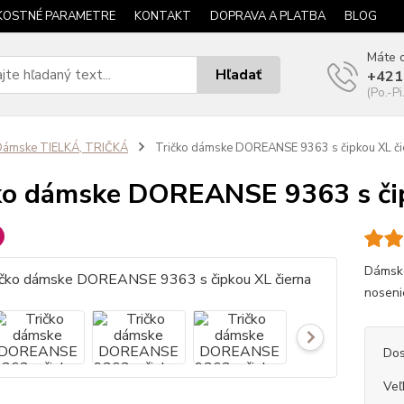
KOSTNÉ PARAMETRE
KONTAKT
DOPRAVA A PLATBA
BLOG
Máte o
Hľadať
+421
(Po.-Pi
Dámske TIELKÁ, TRIČKÁ
Tričko dámske DOREANSE 9363 s čipkou XL či
ko dámske DOREANSE 9363 s čip
Dámske
nosenie
Dos
Veľ