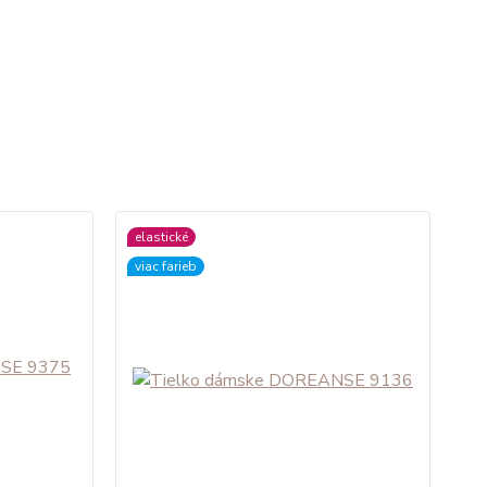
elastické
viac farieb