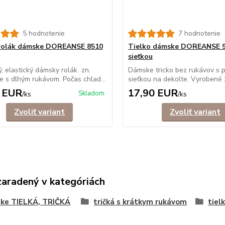
5 hodnotenie
7 hodnotenie
-rolák dámske DOREANSE 8510
Tielko dámske DOREANSE 9
sieťkou
, elastický dámsky rolák zn.
Dámske tricko bez rukávov s p
 s dlhým rukávom. Počas chlad...
sieťkou na dekolte. Vyrobené z
 EUR
17,90 EUR
Skladom
/
ks
/
ks
Zvoliť variant
Zvoliť variant
zaradený v kategóriách
ke TIELKÁ, TRIČKÁ
tričká s krátkym rukávom
tielk