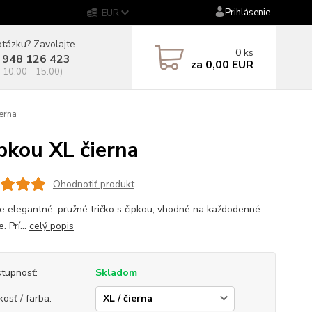
Prihlásenie
EUR
tázku? Zavolajte.
0
ks
 948 126 423
za
0,00 EUR
. 10.00 - 15.00)
erna
kou XL čierna
Ohodnotiť produkt
 elegantné, pružné tričko s čipkou, vhodné na každodenné
. Prí...
celý popis
tupnosť:
Skladom
kosť / farba: