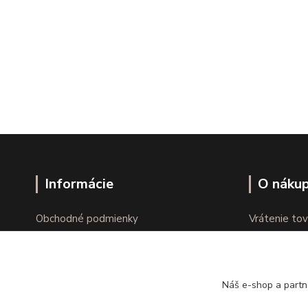
Informácie
O náku
Obchodné podmienky
Vrátenie tov
Ochrana osobných údajov
Online vráte
Kontakty
Reklamácie
Náš e-shop a partn