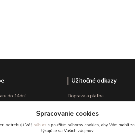
pe
Užitočné odkazy
aru do 14dní
Doprava a platba
nie tovaru
Veľkostné parametre
Spracovanie cookies
Ako nakupovať
eri potrebujú Váš
súhlas
s použitím súborov cookies, aby Vám mohli zo
týkajúce sa Vašich záujmov.