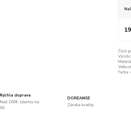
Naš
19
Číslo p
Výrobc
Materiá
Veľkosť
Farba:
Rýchla doprava
DOREANSE
Nad 100€ zdarma na
Záruka kvality
SK