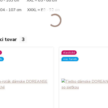
00 - 103 cm XXL = 85 - 88 cm
104 - 107 cm XXXL = 89 - 92 cm
ci tovar
3
é
elastické
eb
viac farieb