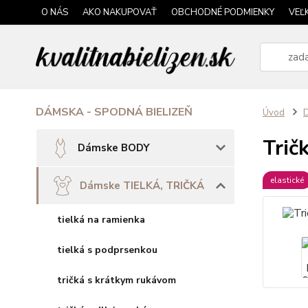
O NÁS
AKO NAKUPOVAŤ
OBCHODNÉ PODMIENKY
VEĽ
DÁMSKA - SPODNÁ BIELIZEŇ
Úvod
Trič
Dámske BODY
elastické
Dámske TIELKÁ, TRIČKÁ
tielká na ramienka
tielká s podprsenkou
tričká s krátkym rukávom