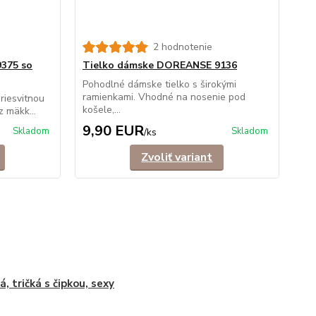
2 hodnotenie
375 so
Tielko dámske DOREANSE 9136
Pohodlné dámske tielko s širokými
ramienkami. Vhodné na nosenie pod
riesvitnou
košele,...
 mäkk...
9,90 EUR
Skladom
Skladom
/
ks
Zvoliť variant
á, tričká s čipkou, sexy