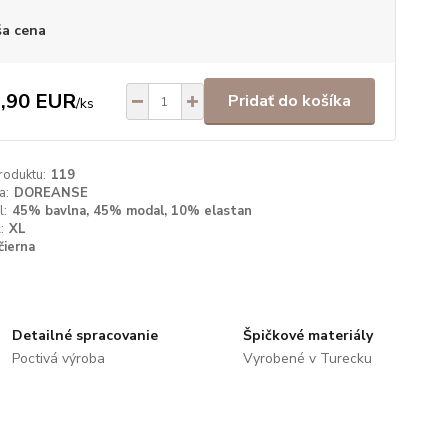
a cena
,90 EUR
Pridať do košíka
/
ks
roduktu:
119
a:
DOREANSE
l:
45% bavlna, 45% modal, 10% elastan
:
XL
čierna
Detailné spracovanie
Špičkové materiály
Poctivá výroba
Vyrobené v Turecku