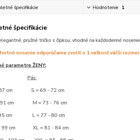
etné špecifikácie
Hodnotenie
1
tné špecifikácie
egantné, pružné tričko s čipkou, vhodné na každodenné nosenie. P
ortné nosenie odporúčame zvoliť o 1 veľkosť väčší rozmer
né parametre ŽENY:
Pás:
- 87 cm S = 69 - 72 cm
 - 91 cm M = 73 - 76 cm
 - 95 cm L = 77 - 80 cm
 - 99 cm XL = 81 - 84 cm