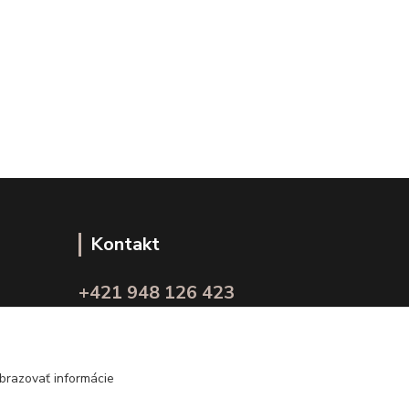
Kontakt
+421 948 126 423
(Po.-Pi. 10.00 - 15.00)
info@kvalitnaBielizen.sk
brazovať informácie