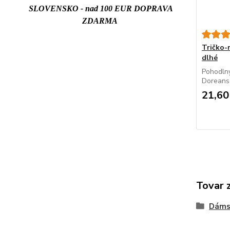
SLOVENSKO - nad 100 EUR DOPRAVA
ZDARMA
Tričko
dlhé
Pohodlný
Doreanse
21,60
Tovar 
Dáms