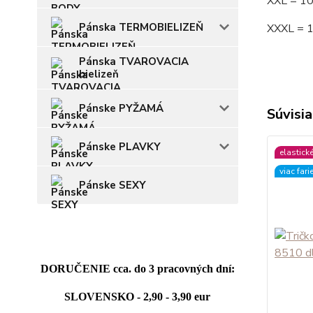
XXL = 1
Pánska TERMOBIELIZEŇ
XXXL = 
Pánska TVAROVACIA
bielizeň
Pánske PYŽAMÁ
Súvisia
Pánske PLAVKY
elastick
viac fari
Pánske SEXY
DORUČENIE cca. do 3 pracovných dní:
SLOVENSKO - 2,90 - 3,90 eur