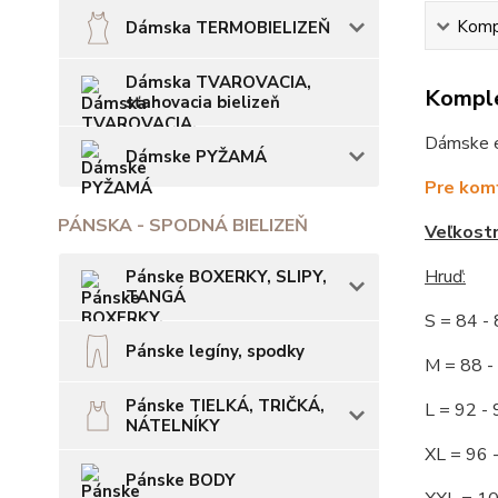
Kompl
Dámska TERMOBIELIZEŇ
Dámska TVAROVACIA,
Komple
sťahovacia bielizeň
Dámske el
Dámske PYŽAMÁ
Pre komf
PÁNSKA - SPODNÁ BIELIZEŇ
Veľkost
Hruď:
Pánske BOXERKY, SLIPY,
TANGÁ
S = 84 
Pánske legíny, spodky
M = 88
Pánske TIELKÁ, TRIČKÁ,
L = 92
NÁTELNÍKY
XL = 96
Pánske BODY