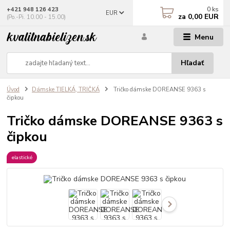
0
ks
+421 948 126 423
EUR
za
0,00 EUR
(Po.-Pi. 10.00 - 15.00)
Menu
Hľadať
Úvod
Dámske TIELKÁ, TRIČKÁ
Tričko dámske DOREANSE 9363 s
čipkou
Tričko dámske DOREANSE 9363 s
čipkou
elastické