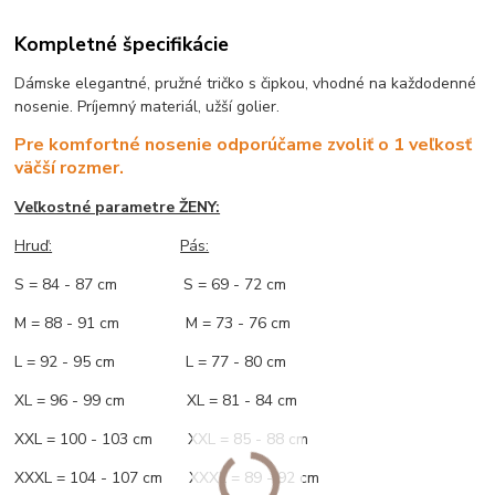
Kompletné špecifikácie
Dámske elegantné, pružné tričko s čipkou, vhodné na každodenné
nosenie. Príjemný materiál, užší golier.
Pre komfortné nosenie odporúčame zvoliť o 1 veľkosť
väčší rozmer.
Veľkostné parametre ŽENY:
Hruď:
Pás:
S = 84 - 87 cm S = 69 - 72 cm
M = 88 - 91 cm M = 73 - 76 cm
L = 92 - 95 cm L = 77 - 80 cm
XL = 96 - 99 cm XL = 81 - 84 cm
XXL = 100 - 103 cm XXL = 85 - 88 cm
XXXL = 104 - 107 cm XXXL = 89 - 92 cm