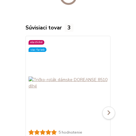
Súvisiaci tovar
3
elastické
elastické
viac farieb
viac farieb
5 hodnotenie