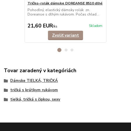
Tričko-rolák dámske DOREANSE 8510 dlhé
Tielko dám
Pohodlný, elastický dámsky rolák zn.
Dámske trick
Doreanse s dlhým rukávom. Počas chlad...
sieťkou na d
21,60 EUR
17,90 E
Skladom
/
ks
Zvoliť variant
Tovar zaradený v kategóriách
Dámske TIELKÁ, TRIČKÁ
tričká s krátkym rukávom
tielká, tričká s čipkou, sexy