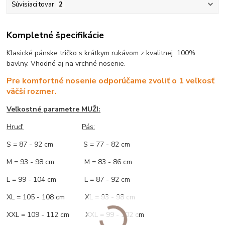
Súvisiaci tovar
2
Kompletné špecifikácie
Klasické pánske tričko s krátkym rukávom z kvalitnej 100%
bavlny. Vhodné aj na vrchné nosenie.
Pre komfortné nosenie odporúčame zvoliť o 1 veľkosť
väčší rozmer.
Veľkostné parametre MUŽI:
Hruď
:
Pás:
S = 87 - 92 cm S = 77 - 82 cm
M = 93 - 98 cm M = 83 - 86 cm
L = 99 - 104 cm L = 87 - 92 cm
XL = 105 - 108 cm XL = 93 - 98 cm
XXL = 109 - 112 cm XXL = 99 - 102 cm