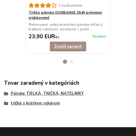
1 hodnotenie
Tričko pánske DOREANSE 2545 prémium
Tričko pán
vrúbkované
Pánske pružn
rukávom, vyro
Rebrované, extra elastické pánske tričko s
krátkym rukávom, vyrobené z prém...
23,90 EUR
24,90 E
Skladom
/
ks
Zvoliť variant
Tovar zaradený v kategóriách
Pánske TIELKÁ, TRIČKÁ, NÁTELNÍKY
tričká s krátkym rukávom