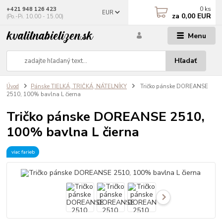
0
ks
+421 948 126 423
EUR
za
0,00 EUR
(Po.-Pi. 10.00 - 15.00)
Menu
Hľadať
Úvod
Pánske TIELKÁ, TRIČKÁ, NÁTELNÍKY
Tričko pánske DOREANSE
2510, 100% bavlna L čierna
Tričko pánske DOREANSE 2510,
100% bavlna L čierna
viac farieb