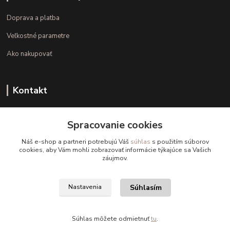
Doprava a platba
Veľkostné parametre
Ako nakupovať
Kontakt
+421 948 126 423
Spracovanie cookies
(Po.-Pi. 10.00 - 15.00)
Náš e-shop a partneri potrebujú Váš
súhlas
s použitím súborov
info@kvalitnaBielizen.sk
cookies, aby Vám mohli zobrazovať informácie týkajúce sa Vašich
záujmov.
Súhlasím
Nastavenia
Copyright © kvalitnabielizen.sk
Súhlas môžete odmietnuť
tu
.