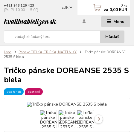
0
ks
+421 948 126 423
EUR
za
0,00 EUR
(Po.-Pi. 10.00 - 15.00)
Menu
Hľadať
Úvod
Pánske TIELKÁ, TRIČKÁ, NÁTELNÍKY
Tričko pánske DOREANSE
2535 S biela
Tričko pánske DOREANSE 2535 S
biela
viac farieb
elastické