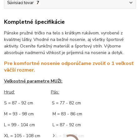
Súvisiaci tovar
7
Kompletné špecifikácie
Pánske pružné tričko na telo s krátkym rukávom, vyrobené z
kvalitnej látky. Vhodné na bežné nosenie, aj všetky športové
aktivity. Oceníte funkčný materiál a športový strih. Výborne
absorbuje nadmernú vlhkosť je príjemná na nosenie a dotyk.
Pre komfortné nosenie odporúčame zvoliť o 1 veľkosť
väčší rozmer.
Veľkostné parametre MUŽI:
Hruď
:
Pás:
S = 87 - 92 cm S = 77 - 82 cm
M = 93 - 98 cm M = 83 - 86 cm
L = 99 - 104 cm L = 87 - 92 cm
XL = 105 - 108 cm XL = 93 - 98 cm