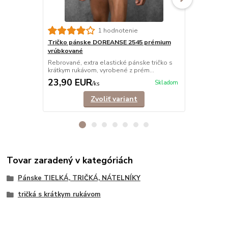
1 hodnotenie
Tričko pánske DOREANSE 2545 prémium
Tričko páns
vrúbkované
Pánsky elast
rukávom. Pre
Rebrované, extra elastické pánske tričko s
krátkym rukávom, vyrobené z prém...
23,90 EUR
23,90 E
Skladom
/
ks
Zvoliť variant
Tovar zaradený v kategóriách
Pánske TIELKÁ, TRIČKÁ, NÁTELNÍKY
tričká s krátkym rukávom